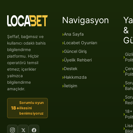
Navigasyon
Ya
&
Ana Sayfa
Şeffaf, bağımsız ve
G
Locabet Oyunları
kullanıcı odaklı bahis
bilgilendirme
Güncel Giriş
Gizli
platformu. Hiçbir
Üyelik Rehberi
Poli
operatörü temsil
Destek
Çer
etmez; içerikler
Poli
yalnızca
Hakkımızda
bilgilendirme
Sor
İletişim
Bah
amaçlıdır.
Sor
Red
Sorumlu oyun
18+
ilkesini
18+
benimsiyoruz
Poli
Lisa
Bilgi