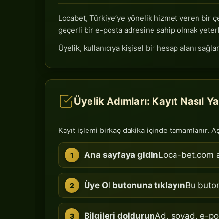
Locabet, Türkiye’ye yönelik hizmet veren bir ç
geçerli bir e-posta adresine sahip olmak yeterl
Üyelik, kullanıcıya kişisel bir hesap alanı sağlar
Üyelik Adımları: Kayıt Nasıl Ya
Kayıt işlemi birkaç dakika içinde tamamlanır. Aş
Ana sayfaya gidin
Loca-bet.com ad
Üye Ol butonuna tıklayın
Bu buton
Bilgileri doldurun
Ad, soyad, e-post