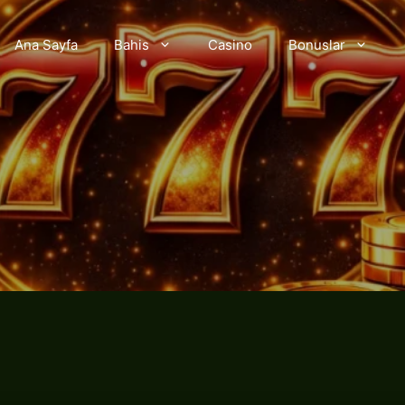
Ana Sayfa
Bahis
Casino
Bonuslar