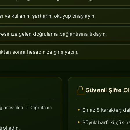
kası ve kullanım şartlarını okuyup onaylayın.
esinize gelen doğrulama bağlantısına tıklayın.
tan sonra hesabınıza giriş yapın.
Güvenli Şifre O
antısı iletilir. Doğrulama
En az 8 karakter; da
Büyük harf, küçük ha
rol edin.