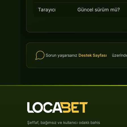
Tarayıcı
Güncel sürüm mü?
Sorun yaşarsanız
Destek Sayfası
üzerinde
Şeffaf, bağımsız ve kullanıcı odaklı bahis