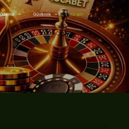
Ödeme
Güvenlik
Yardım