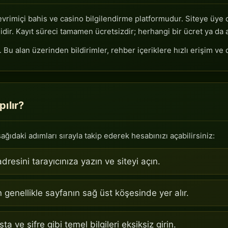
evrimiçi bahis ve casino bilgilendirme platformudur. Siteye üye
idir. Kayıt süreci tamamen ücretsizdir; herhangi bir ücret ya da 
. Bu alan üzerinden bildirimler, rehber içeriklere hızlı erişim ve d
pılır?
ağıdaki adımları sırayla takip ederek hesabınızı açabilirsiniz:
resini tarayıcınıza yazın ve siteyi açın.
 genellikle sayfanın sağ üst köşesinde yer alır.
a ve şifre gibi temel bilgileri eksiksiz girin.