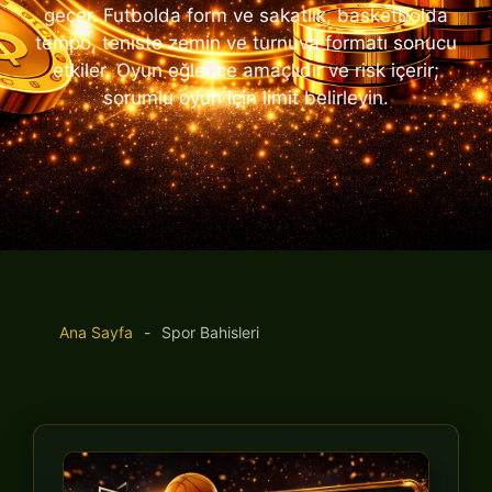
geçer. Futbolda form ve sakatlık, basketbolda
tempo, teniste zemin ve turnuva formatı sonucu
etkiler. Oyun eğlence amaçlıdır ve risk içerir;
sorumlu oyun için limit belirleyin.
Ana Sayfa
-
Spor Bahisleri