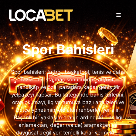
İçeriğe
atla
Menü
Spor Bahisleri
Spor bahisleri; futbol, basketbol, tenis ve daha
fazla branşta maç sonucundan alt/üst,
handikap ve özel pazarlara kadar geniş bir
yelpazeyi kapsar. Bu kategoride bahis türlerini,
oran okumayı, lig ve turnuva bazlı analizleri ve
bütçe yönetimini ele alan rehberler yer alır.
Başarılı bir yaklaşım oranın ardındaki olasılığı
anlamaktan, değer (value) aramaktan ve
duygusal değil veri temelli karar vermekten