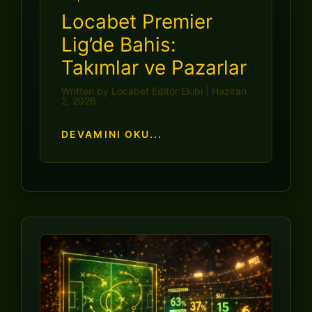
Locabet Premier
Lig’de Bahis:
Takımlar ve Pazarlar
Written by Locabet Editör Ekibi | Haziran
2, 2026
DEVAMINI OKU...