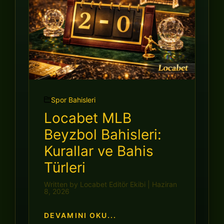
Spor Bahisleri
Locabet MLB
Beyzbol Bahisleri:
Kurallar ve Bahis
Türleri
Written by Locabet Editör Ekibi | Haziran
8, 2026
DEVAMINI OKU...