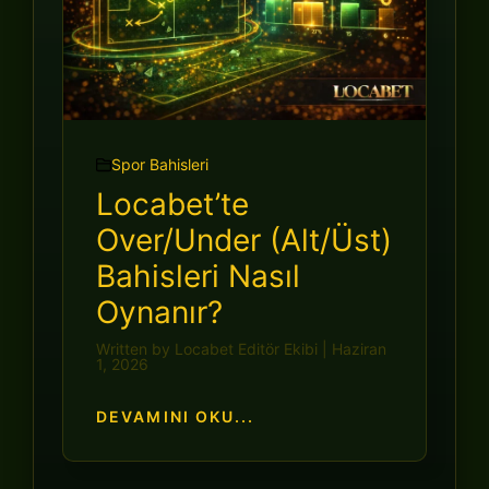
Spor Bahisleri
Locabet’te
Over/Under (Alt/Üst)
Bahisleri Nasıl
Oynanır?
Written by Locabet Editör Ekibi | Haziran
1, 2026
DEVAMINI OKU...