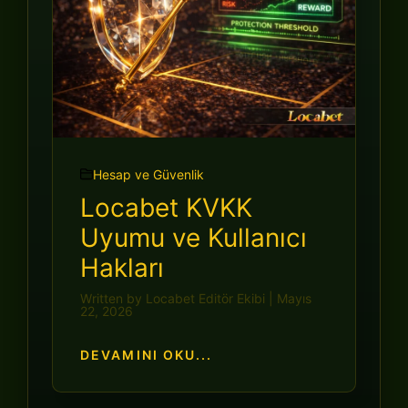
Hesap ve Güvenlik
Locabet KVKK
Uyumu ve Kullanıcı
Hakları
Written by Locabet Editör Ekibi | Mayıs
22, 2026
DEVAMINI OKU...