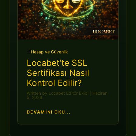
Hesap ve Güvenlik
Locabet’te SSL
Sertifikası Nasıl
Kontrol Edilir?
Written by Locabet Editör Ekibi | Haziran
5, 2026
DEVAMINI OKU...