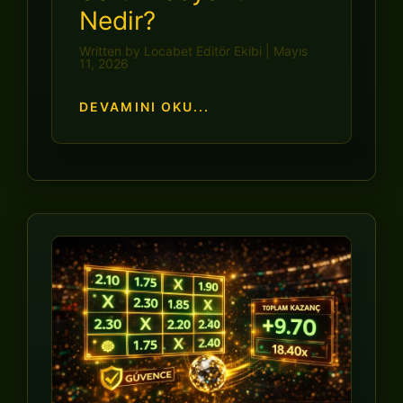
Nedir?
Written by Locabet Editör Ekibi | Mayıs
11, 2026
DEVAMINI OKU...