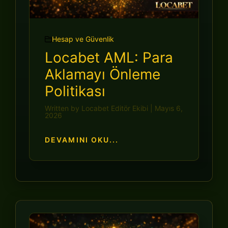
Hesap ve Güvenlik
Locabet AML: Para
Aklamayı Önleme
Politikası
Written by Locabet Editör Ekibi | Mayıs 6,
2026
DEVAMINI OKU...