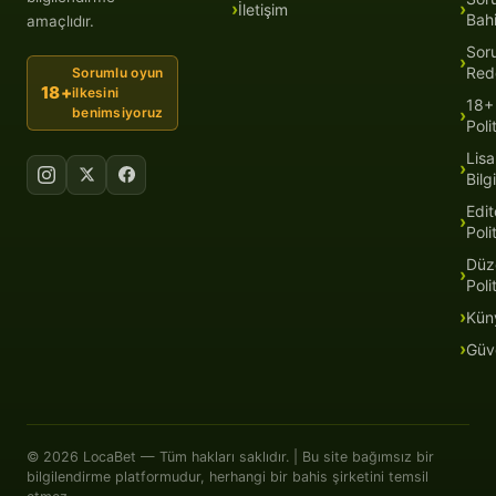
İletişim
Bah
amaçlıdır.
Sor
Red
Sorumlu oyun
18+
ilkesini
18+
benimsiyoruz
Poli
Lisa
Bilgi
Edit
Poli
Düz
Poli
Kün
Güve
© 2026 LocaBet — Tüm hakları saklıdır. | Bu site bağımsız bir
bilgilendirme platformudur, herhangi bir bahis şirketini temsil