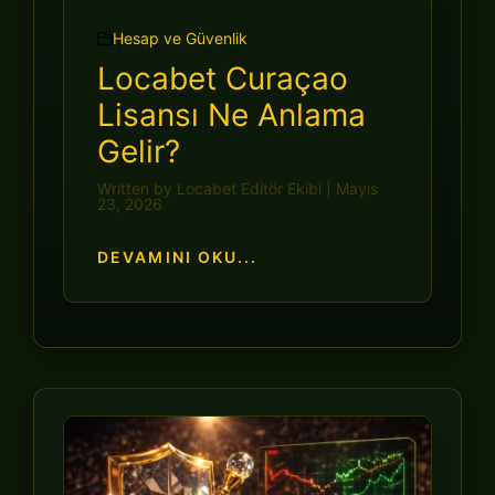
Hesap ve Güvenlik
Locabet Curaçao
Lisansı Ne Anlama
Gelir?
Written by Locabet Editör Ekibi | Mayıs
23, 2026
DEVAMINI OKU...