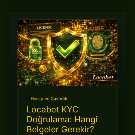
Hesap ve Güvenlik
Locabet KYC
Doğrulama: Hangi
Belgeler Gerekir?