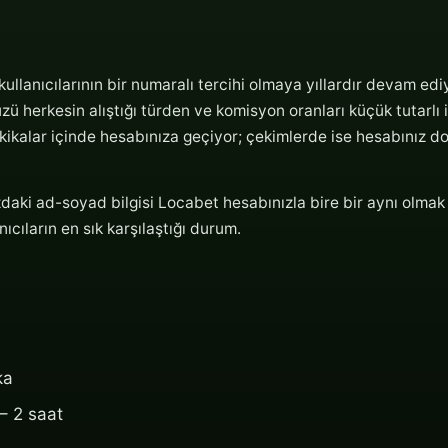
kullanıcılarının bir numaralı tercihi olmaya yıllardır devam edi
zü herkesin alıştığı türden ve komisyon oranları küçük tutarlı 
akikalar içinde hesabınıza geçiyor; çekimlerde ise hesabınız 
zdaki ad-soyad bilgisi Locabet hesabınızla bire bir aynı olmak
ıcıların en sık karşılaştığı durum.
ka
– 2 saat