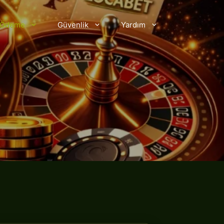
Ödeme
Güvenlik
Yardım