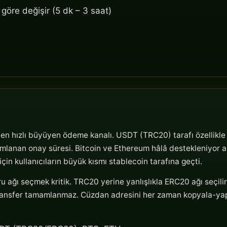
öre değişir (5 dk – 3 saat)
e en hızlı büyüyen ödeme kanalı. USDT (TRC20) tarafı özellikl
mlanan onay süresi. Bitcoin ve Ethereum hâlâ destekleniyor a
için kullanıcıların büyük kısmı stablecoin tarafına geçti.
ru ağı seçmek kritik. TRC20 yerine yanlışlıkla ERC20 ağı seçil
ansfer tamamlanmaz. Cüzdan adresini her zaman kopyala-yapış