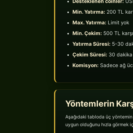
Desteklenen coinler:
USD
Min. Yatırma:
200 TL karş
Max. Yatırma:
Limit yok
Min. Çekim:
500 TL karşıl
Yatırma Süresi:
5-30 dak
Çekim Süresi:
30 dakika 
Komisyon:
Sadece ağ ücr
Yöntemlerin Karş
Aşağıdaki tabloda üç yöntemin t
uygun olduğunu hızla görmek içi