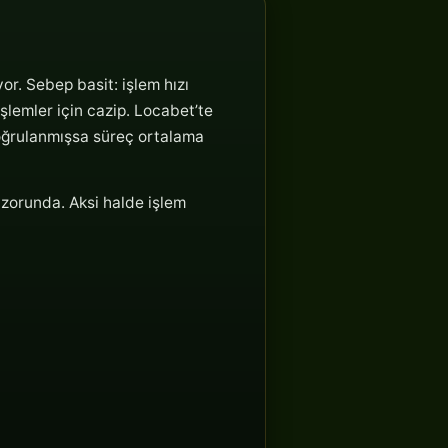
yor. Sebep basit: işlem hızı
işlemler için cazip. Locabet’te
doğrulanmışsa süreç ortalama
 zorunda. Aksi halde işlem