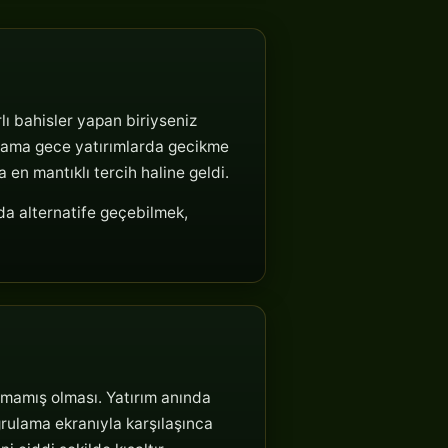
lı bahisler yapan biriyseniz
r ama gece yatırımlarda gecikme
a en mantıklı tercih haline geldi.
nda alternatife geçebilmek,
mamış olması. Yatırım anında
ğrulama ekranıyla karşılaşınca