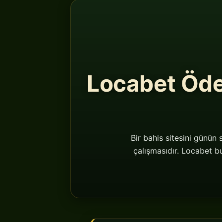
Locabet Öde
Bir bahis sitesini günün
çalışmasıdır. Locabet bu