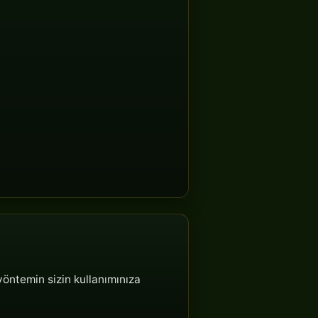
yöntemin sizin kullanımınıza