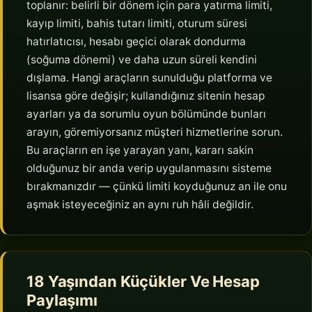
toplanır: belirli bir dönem için para yatırma limiti,
kayıp limiti, bahis tutarı limiti, oturum süresi
hatırlatıcısı, hesabı geçici olarak dondurma
(soğuma dönemi) ve daha uzun süreli kendini
dışlama. Hangi araçların sunulduğu platforma ve
lisansa göre değişir; kullandığınız sitenin hesap
ayarları ya da sorumlu oyun bölümünde bunları
arayın, göremiyorsanız müşteri hizmetlerine sorun.
Bu araçların en işe yarayan yanı, kararı sakin
olduğunuz bir anda verip uygulanmasını sisteme
bırakmanızdır — çünkü limiti koyduğunuz an ile onu
aşmak isteyeceğiniz an aynı ruh hâli değildir.
18 Yaşından Küçükler Ve Hesap
Paylaşımı