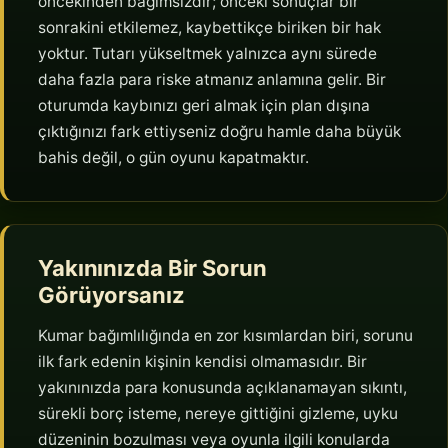
öncekinden bağımsızdır; önceki sonuçlar bir
sonrakini etkilemez, kaybettikçe biriken bir hak
yoktur. Tutarı yükseltmek yalnızca aynı sürede
daha fazla para riske atmanız anlamına gelir. Bir
oturumda kaybınızı geri almak için plan dışına
çıktığınızı fark ettiyseniz doğru hamle daha büyük
bahis değil, o gün oyunu kapatmaktır.
Yakınınızda Bir Sorun
Görüyorsanız
Kumar bağımlılığında en zor kısımlardan biri, sorunu
ilk fark edenin kişinin kendisi olmamasıdır. Bir
yakınınızda para konusunda açıklanamayan sıkıntı,
sürekli borç isteme, nereye gittiğini gizleme, uyku
düzeninin bozulması veya oyunla ilgili konularda