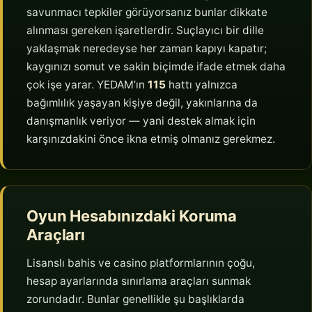
savunmacı tepkiler görüyorsanız bunlar dikkate
alınması gereken işaretlerdir. Suçlayıcı bir dille
yaklaşmak neredeyse her zaman kapıyı kapatır;
kaygınızı somut ve sakin biçimde ifade etmek daha
çok işe yarar. YEDAM’ın
115
hattı yalnızca
bağımlılık yaşayan kişiye değil, yakınlarına da
danışmanlık veriyor — yani destek almak için
karşınızdakini önce ikna etmiş olmanız gerekmez.
Oyun Hesabınızdaki Koruma
Araçları
Lisanslı bahis ve casino platformlarının çoğu,
hesap ayarlarında sınırlama araçları sunmak
zorundadır. Bunlar genellikle şu başlıklarda