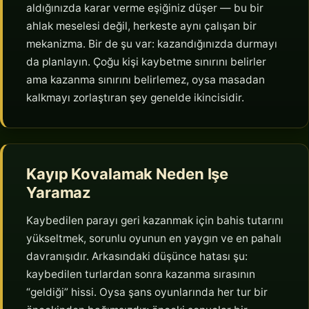
aldığınızda karar verme eşiğiniz düşer — bu bir
ahlak meselesi değil, herkeste aynı çalışan bir
mekanizma. Bir de şu var: kazandığınızda durmayı
da planlayın. Çoğu kişi kaybetme sınırını belirler
ama kazanma sınırını belirlemez, oysa masadan
kalkmayı zorlaştıran şey genelde ikincisidir.
Kayıp Kovalamak Neden Işe
Yaramaz
Kaybedilen parayı geri kazanmak için bahis tutarını
yükseltmek, sorunlu oyunun en yaygın ve en pahalı
davranışıdır. Arkasındaki düşünce hatası şu:
kaybedilen turlardan sonra kazanma sırasının
“geldiği” hissi. Oysa şans oyunlarında her tur bir