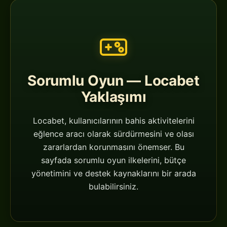
Sorumlu Oyun — Locabet
Yaklaşımı
Locabet, kullanıcılarının bahis aktivitelerini
eğlence aracı olarak sürdürmesini ve olası
zararlardan korunmasını önemser. Bu
sayfada sorumlu oyun ilkelerini, bütçe
yönetimini ve destek kaynaklarını bir arada
bulabilirsiniz.