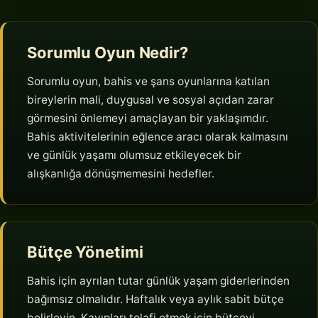
Sorumlu Oyun Nedir?
Sorumlu oyun, bahis ve şans oyunlarına katılan
bireylerin mali, duygusal ve sosyal açıdan zarar
görmesini önlemeyi amaçlayan bir yaklaşımdır.
Bahis aktivitelerinin eğlence aracı olarak kalmasını
ve günlük yaşamı olumsuz etkileyecek bir
alışkanlığa dönüşmemesini hedefler.
Bütçe Yönetimi
Bahis için ayrılan tutar günlük yaşam giderlerinden
bağımsız olmalıdır. Haftalık veya aylık sabit bütçe
belirleyin. Kayıpları telafi etmek için bütçeyi