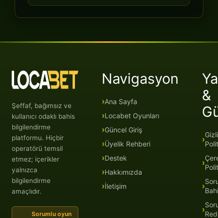
Navigasyon
Ya
&
Ana Sayfa
Şeffaf, bağımsız ve
G
Locabet Oyunları
kullanıcı odaklı bahis
bilgilendirme
Güncel Giriş
Gizli
platformu. Hiçbir
Üyelik Rehberi
Poli
operatörü temsil
Destek
Çer
etmez; içerikler
Poli
yalnızca
Hakkımızda
bilgilendirme
Sor
İletişim
Bah
amaçlıdır.
Sor
Red
Sorumlu oyun