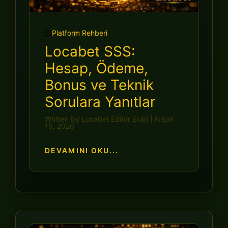
Platform Rehberi
Locabet SSS:
Hesap, Ödeme,
Bonus ve Teknik
Sorulara Yanıtlar
Written by Locabet Editör Ekibi | Nisan
15, 2026
DEVAMINI OKU...