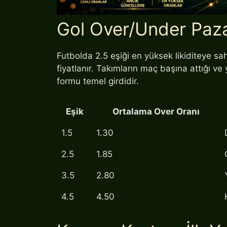
Gol Over/Under Paza
Futbolda 2.5 eşiği en yüksek likiditeye sa
fiyatlanır. Takımların maç başına attığı v
formu temel girdidir.
Eşik
Ortalama Over Oranı
1.5
1.30
2.5
1.85
3.5
2.80
4.5
4.50