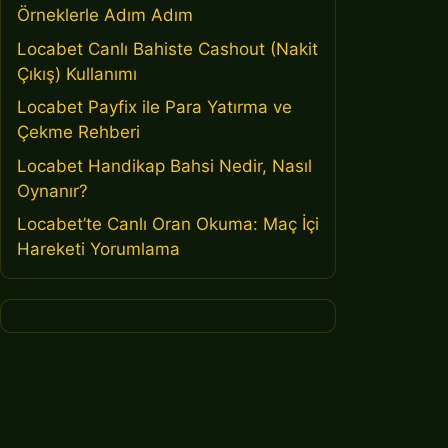
Örneklerle Adım Adım
Locabet Canlı Bahiste Cashout (Nakit
Çıkış) Kullanımı
Locabet Payfix ile Para Yatırma ve
Çekme Rehberi
Locabet Handikap Bahsi Nedir, Nasıl
Oynanır?
Locabet’te Canlı Oran Okuma: Maç İçi
Hareketi Yorumlama