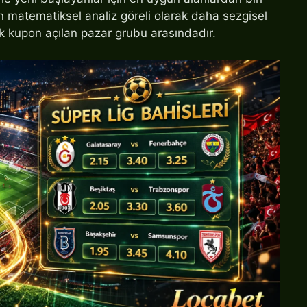
çin matematiksel analiz göreli olarak daha sezgisel
ok kupon açılan pazar grubu arasındadır.