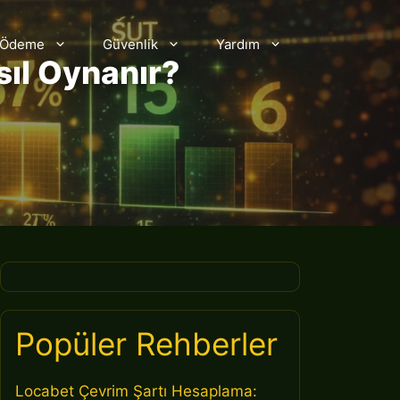
Ödeme
Güvenlik
Yardım
sıl Oynanır?
Popüler Rehberler
Locabet Çevrim Şartı Hesaplama: