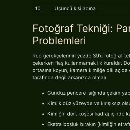
10
Üçüncü kişi adına
Fotoğraf Tekniği: Pa
Problemleri
Red gerekçelerinin yüzde 39’u fotoğraf tek
çekerken flaş kullanmamak ilk kuraldır. Doğ
ortasına koyun, kamera kimliğe dik açıda 
tarafında değil arkanızda olmalı.
Gündüz pencere ışığında çekim yap
Kimlik düz yüzeyde ve kırışıksız ols
Kimliğin dört köşesi kadraj içinde k
Ekstra boşluk bırakın (kimliğin etra