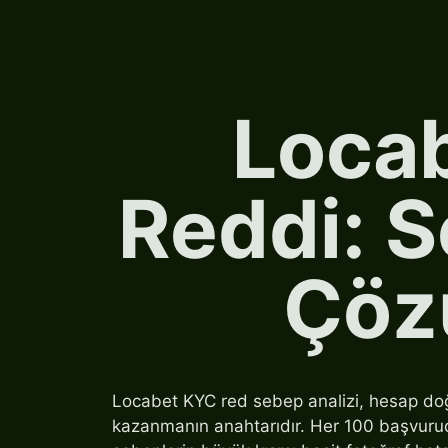
Loca
Reddi: S
Çöz
Locabet KYC red sebep analizi, hesap doğ
kazanmanın anahtarıdır. Her 100 başvuruda