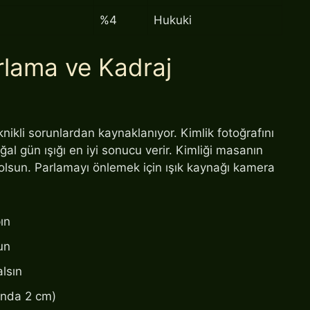
%4
Hukuki
rlama ve Kadraj
nikli sorunlardan kaynaklanıyor. Kimlik fotoğrafını
al gün ışığı en iyi sonucu verir. Kimliği masanın
olsun. Parlamayı önlemek için ışık kaynağı kamera
ın
un
alsın
fında 2 cm)