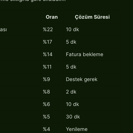
Oran
Çözüm Süresi
ası
%22
10 dk
%17
5 dk
%14
Fatura bekleme
%11
5 dk
%9
Destek gerek
%8
2 dk
%6
10 dk
%5
30 dk
%4
Yenileme