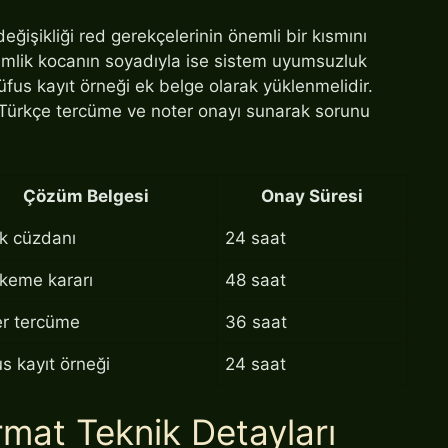
değişikliği red gerekçelerinin önemli bir kısmını
kimlik kocanın soyadıyla ise sistem uyumsuzluk
üfus kayıt örneği ek belge olarak yüklenmelidir.
, Türkçe tercüme ve noter onayı sunarak sorunu
Çözüm Belgesi
Onay Süresi
lik cüzdanı
24 saat
keme kararı
48 saat
r tercüme
36 saat
s kayıt örneği
24 saat
mat Teknik Detayları