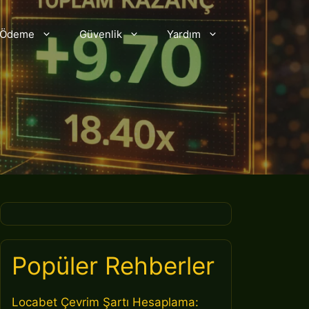
Ödeme
Güvenlik
Yardım
Popüler Rehberler
Locabet Çevrim Şartı Hesaplama: