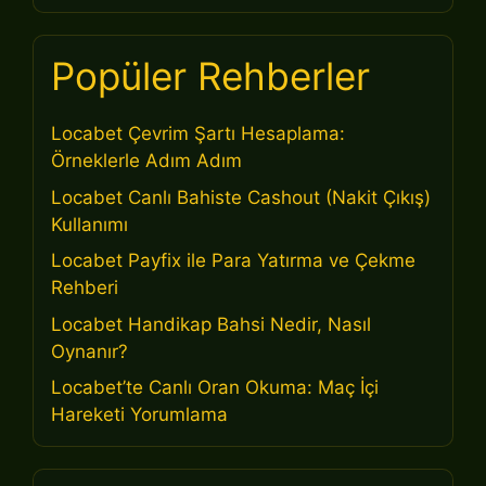
Popüler Rehberler
Locabet Çevrim Şartı Hesaplama:
Örneklerle Adım Adım
Locabet Canlı Bahiste Cashout (Nakit Çıkış)
Kullanımı
Locabet Payfix ile Para Yatırma ve Çekme
Rehberi
Locabet Handikap Bahsi Nedir, Nasıl
Oynanır?
Locabet’te Canlı Oran Okuma: Maç İçi
Hareketi Yorumlama