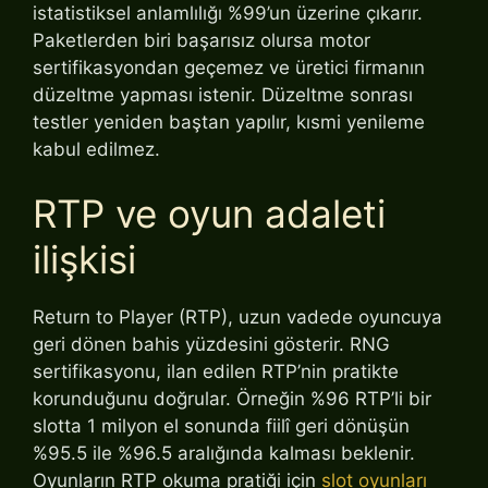
istatistiksel anlamlılığı %99’un üzerine çıkarır.
Paketlerden biri başarısız olursa motor
sertifikasyondan geçemez ve üretici firmanın
düzeltme yapması istenir. Düzeltme sonrası
testler yeniden baştan yapılır, kısmi yenileme
kabul edilmez.
RTP ve oyun adaleti
ilişkisi
Return to Player (RTP), uzun vadede oyuncuya
geri dönen bahis yüzdesini gösterir. RNG
sertifikasyonu, ilan edilen RTP’nin pratikte
korunduğunu doğrular. Örneğin %96 RTP’li bir
slotta 1 milyon el sonunda fiilî geri dönüşün
%95.5 ile %96.5 aralığında kalması beklenir.
Oyunların RTP okuma pratiği için
slot oyunları