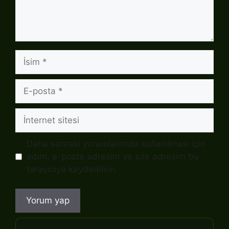
İsim
E-
posta
İnternet
sitesi
Daha sonraki yorumlarımda kullanılması için
adım, e-posta adresim ve site adresim bu
tarayıcıya kaydedilsin.