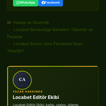
WhatsApp
Facebook
Kategoriler
Hesap ve Güvenlik
Locabet Bundesliga Bahisleri: Takımlar ve
Pazarlar
Locabet Bonus Süre Penceresi Nasıl
Yönetilir?
YAZAR HAKKINDA
Locabet Editör Ekibi
Locabet Editör Ekibi; bahis, casino, ödeme