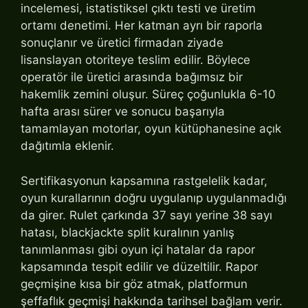
incelemesi, istatistiksel çıktı testi ve üretim
ortamı denetimi. Her katman ayrı bir raporla
sonuçlanır ve üretici firmadan ziyade
lisanslayan otoriteye teslim edilir. Böylece
operatör ile üretici arasında bağımsız bir
hakemlik zemini oluşur. Süreç çoğunlukla 6-10
hafta arası sürer ve sonucu başarıyla
tamamlayan motorlar, oyun kütüphanesine açık
dağıtımla eklenir.
Sertifikasyonun kapsamına rastgelelik kadar,
oyun kurallarının doğru uygulanıp uygulanmadığı
da girer. Rulet çarkında 37 sayı yerine 38 sayı
hatası, blackjackte split kuralının yanlış
tanımlanması gibi oyun içi hatalar da rapor
kapsamında tespit edilir ve düzeltilir. Rapor
geçmişine kısa bir göz atmak, platformun
şeffaflık geçmişi hakkında tarihsel bağlam verir.