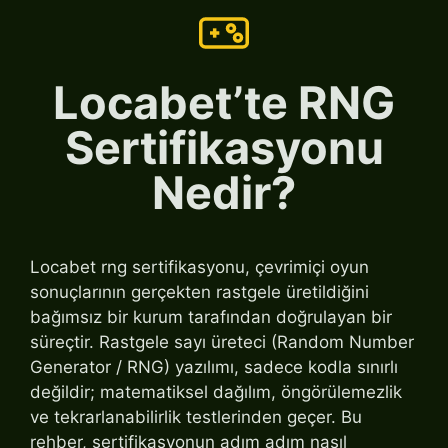
Locabet’te RNG
Sertifikasyonu
Nedir?
Locabet rng sertifikasyonu, çevrimiçi oyun
sonuçlarının gerçekten rastgele üretildiğini
bağımsız bir kurum tarafından doğrulayan bir
süreçtir. Rastgele sayı üreteci (Random Number
Generator / RNG) yazılımı, sadece kodla sınırlı
değildir; matematiksel dağılım, öngörülemezlik
ve tekrarlanabilirlik testlerinden geçer. Bu
rehber, sertifikasyonun adım adım nasıl