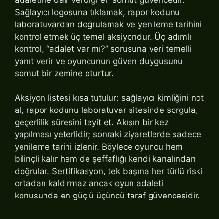
Sağlayıcı logosuna tıklamak, rapor kodunu
laboratuvardan doğrulamak ve yenileme tarihini
kontrol etmek üç temel aksiyondur. Üç adımlı
kontrol, “adalet var mı?” sorusuna veri temelli
yanıt verir ve oyuncunun güven duygusunu
somut bir zemine oturtur.
Aksiyon listesi kısa tutulur: sağlayıcı kimliğini not
al, rapor kodunu laboratuvar sitesinde sorgula,
geçerlilik süresini teyit et. Akışın bir kez
yapılması yeterlidir; sonraki ziyaretlerde sadece
yenileme tarihi izlenir. Böylece oyuncu hem
bilinçli kalır hem de şeffaflığı kendi kanalından
doğrular. Sertifikasyon, tek başına her türlü riski
ortadan kaldırmaz ancak oyun adaleti
konusunda en güçlü üçüncü taraf güvencesidir.