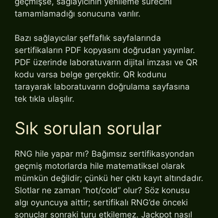
geçmişse, sağlayıcının yenileme sürecini
tamamlamadığı sonucuna varılır.
Bazı sağlayıcılar şeffaflık sayfalarında
sertifikaların PDF kopyasını doğrudan yayınlar.
PDF üzerinde laboratuvarın dijital imzası ve QR
kodu varsa belge gerçektir. QR kodunu
tarayarak laboratuvarın doğrulama sayfasına
tek tıkla ulaşılır.
Sık sorulan sorular
RNG hile yapar mı? Bağımsız sertifikasyondan
geçmiş motorlarda hile matematiksel olarak
mümkün değildir; çünkü her çıktı kayıt altındadır.
Slotlar ne zaman “hot/cold” olur? Söz konusu
algı oyuncuya aittir; sertifikalı RNG’de önceki
sonuçlar sonraki turu etkilemez. Jackpot nasıl