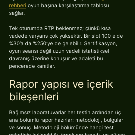
rehberi
oyun başına karşılaştırma tablosu
sağlar.
Tek oturumda RTP beklenmez; çünkü kısa
vadede varyans çok yüksektir. Bir slot 100 elde
%30’a da %250’ye de gelebilir. Sertifikasyon,
oyun seansı değil uzun vadeli istatistiksel
davranış üzerine konuşur ve adaleti bu
pencerede kanıtlar.
Rapor yapısı ve içerik
bileşenleri
Bağımsız laboratuvarlar her testin ardından üç
ana bölümlü rapor hazırlar: metodoloji, bulgular
ve sonuç. Metodoloji bölümünde hangi test