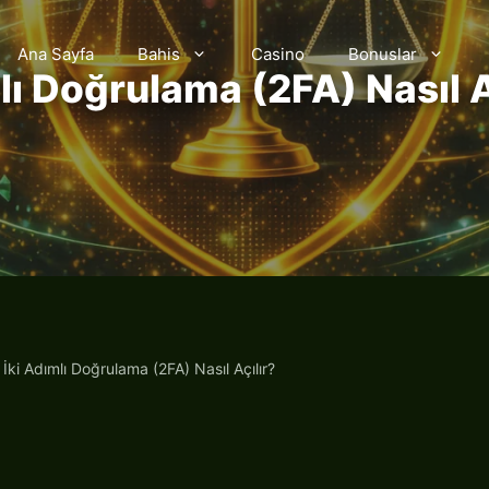
Ana Sayfa
Bahis
Casino
Bonuslar
lı Doğrulama (2FA) Nasıl A
İki Adımlı Doğrulama (2FA) Nasıl Açılır?