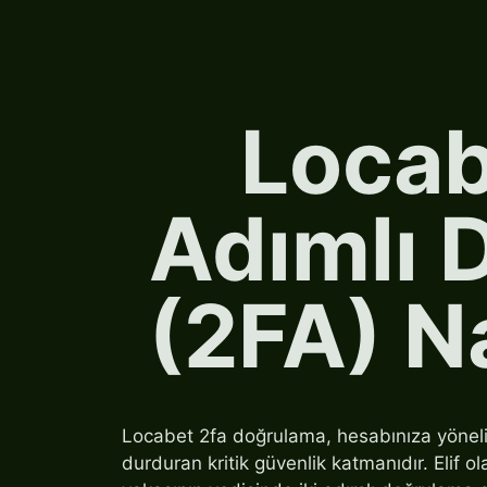
Locabe
Adımlı 
(2FA) Na
Locabet 2fa doğrulama, hesabınıza yönelik y
durduran kritik güvenlik katmanıdır. Elif 