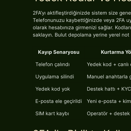
2FA’yı aktifleştirdiğinizde sistem size gen
Telefonunuzu kaybettiğinizde veya 2FA u
olarak hesabınıza girmenizi sağlar. Kodlar
saklayın. Bulut depolama yerine yerel not u
Kayıp Senaryosu
Kurtarma Y
Telefon çalındı
Yedek kod + canlı
Uygulama silindi
Manuel anahtarla 
Yedek kod yok
Destek hattı + KYC
E-posta ele geçirildi
Yeni e-posta + kim
SIM kart kaybı
Operatör + destek