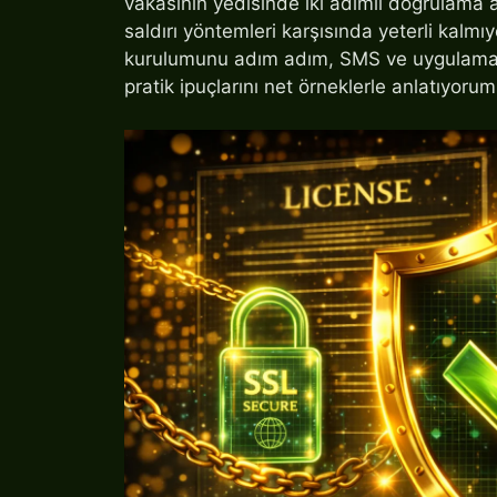
vakasının yedisinde iki adımlı doğrulama a
saldırı yöntemleri karşısında yeterli kal
kurulumunu adım adım, SMS ve uygulama ta
pratik ipuçlarını net örneklerle anlatıyorum