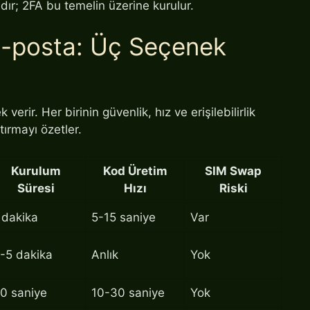
r; 2FA bu temelin üzerine kurulur.
-posta: Üç Seçenek
ir. Her birinin güvenlik, hız ve erişilebilirlik
tırmayı özetler.
Kurulum
Kod Üretim
SIM Swap
Süresi
Hızı
Riski
 dakika
5-15 saniye
Var
-5 dakika
Anlık
Yok
0 saniye
10-30 saniye
Yok