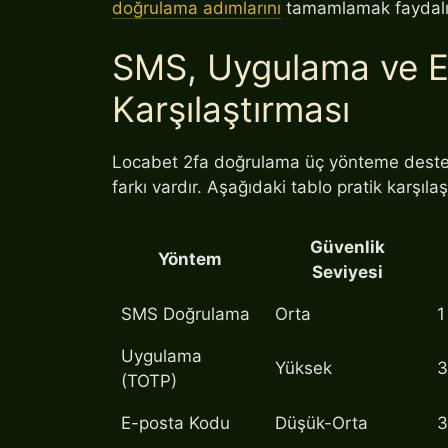
doğrulama adımlarını
tamamlamak faydalıdı
SMS, Uygulama ve E
Karşılaştırması
Locabet 2fa doğrulama üç yönteme destek ver
farkı vardır. Aşağıdaki tablo pratik karşılaş
Güvenlik
Yöntem
Seviyesi
SMS Doğrulama
Orta
1
Uygulama
Yüksek
3
(TOTP)
E-posta Kodu
Düşük-Orta
3