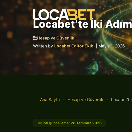
İçeriğe
atla
Locabet’te İki Adım
Hesap ve Güvenlik
Written by
Locabet Editör Ekibi
| Mayıs 1, 2026
Ana Sayfa
-
Hesap ve Güvenlik
-
Locabet’te 
📅
Son güncelleme:
28 Temmuz 2026