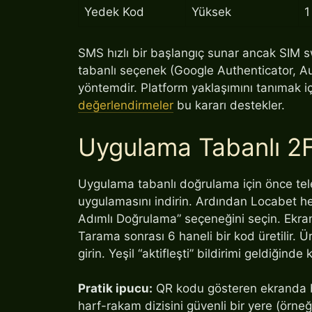
Yedek Kod
Yüksek
1
SMS hızlı bir başlangıç sunar ancak SIM s
tabanlı seçenek (Google Authenticator, Au
yöntemdir. Platform yaklaşımını tanımak i
değerlendirmeler
bu kararı destekler.
Uygulama Tabanlı 2
Uygulama tabanlı doğrulama için önce te
uygulamasını indirin. Ardından Locabet he
Adımlı Doğrulama” seçeneğini seçin. Ekra
Tarama sonrası 6 haneli bir kod üretilir. 
girin. Yeşil “aktifleşti” bildirimi geldiğind
Pratik ipucu:
QR kodu gösteren ekranda b
harf-rakam dizisini güvenli bir yere (örneğ