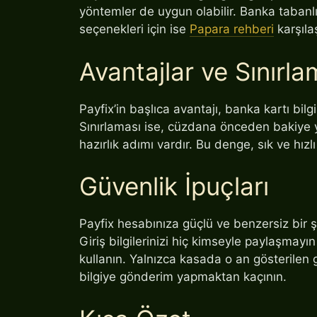
yöntemler de uygun olabilir. Banka tabanlı
seçenekleri için ise
Papara rehberi
karşıla
Avantajlar ve Sınırla
Payfix’in başlıca avantajı, banka kartı bil
Sınırlaması ise, cüzdana önceden bakiye y
hazırlık adımı vardır. Bu denge, sık ve hızlı
Güvenlik İpuçları
Payfix hesabınıza güçlü ve benzersiz bir 
Giriş bilgilerinizi hiç kimseyle paylaşmayı
kullanın. Yalnızca kasada o an gösterilen 
bilgiye gönderim yapmaktan kaçının.