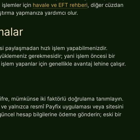
 işlemler için
havale ve EFT rehberi
, diğer cüzdan
ştırma yapmanıza yardımcı olur.
malar
gisi paylaşmadan hızlı işlem yapabilmenizdir.
üklemeniz gerekmesidir; yani işlem öncesi bir
 işlem yapanlar için genellikle avantaj lehine çalışır.
şifre, mümkünse iki faktörlü doğrulama tanımlayın.
n ve yalnızca resmî Payfix uygulaması veya sitesini
güncel hesap bilgilerine ödeme gönderin; eski bir