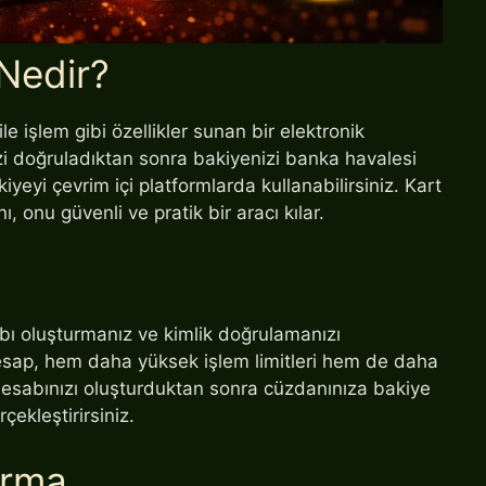
 Nedir?
e işlem gibi özellikler sunan bir elektronik
izi doğruladıktan sonra bakiyenizi banka havalesi
iyeyi çevrim içi platformlarda kullanabilirsiniz. Kart
 onu güvenli ve pratik bir aracı kılar.
abı oluşturmanız ve kimlik doğrulamanızı
esap, hem daha yüksek işlem limitleri hem de daha
Hesabınızı oluşturduktan sonra cüzdanınıza bakiye
çekleştirirsiniz.
ırma