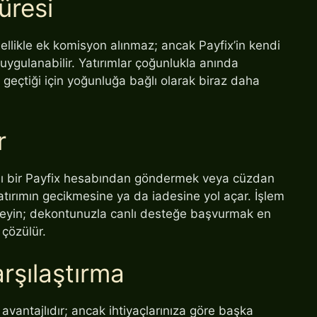
üresi
ellikle ek komisyon alınmaz; ancak Payfix’in kendi
uygulanabilir. Yatırımlar çoğunlukla anında
geçtiği için yoğunluğa bağlı olarak biraz daha
r
rklı bir Payfix hesabından göndermek veya cüzdan
rımın gecikmesine ya da iadesine yol açar. İşlem
meyin; dekontunuzla canlı desteğe başvurmak en
 çözülür.
rşılaştırma
an avantajlıdır; ancak ihtiyaçlarınıza göre başka