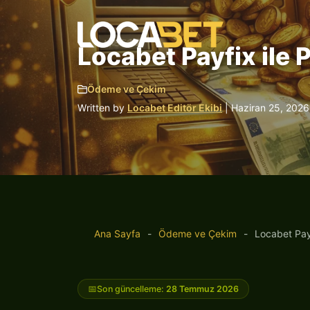
İçeriğe
atla
Locabet Payfix ile
Ödeme ve Çekim
Written by
Locabet Editör Ekibi
| Haziran 25, 2026
Ana Sayfa
-
Ödeme ve Çekim
-
Locabet Pay
📅
Son güncelleme:
28 Temmuz 2026