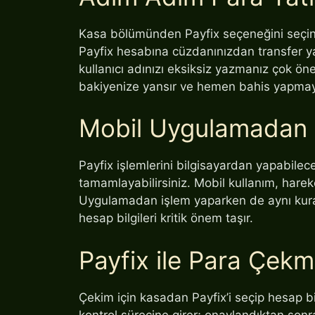
Kasa bölümünden Payfix seçeneğini seçin, y
Payfix hesabına cüzdanınızdan transfer yap
kullanıcı adınızı eksiksiz yazmanız çok ön
bakiyenize yansır ve hemen bahis yapmaya
Mobil Uygulamadan 
Payfix işlemlerini bilgisayardan yapabile
tamamlayabilirsiniz. Mobil kullanım, harek
Uygulamadan işlem yaparken de aynı kurall
hesap bilgileri kritik önem taşır.
Payfix ile Para Çek
Çekim için kasadan Payfix’i seçip hesap bilg
kontrol sürecine girer; onaylandıktan sonra