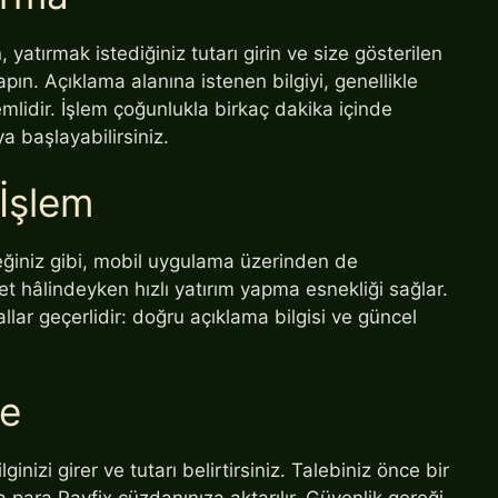
atırmak istediğiniz tutarı girin ve size gösterilen
ın. Açıklama alanına istenen bilgiyi, genellikle
emlidir. İşlem çoğunlukla birkaç dakika içinde
 başlayabilirsiniz.
İşlem
ceğiniz gibi, mobil uygulama üzerinden de
et hâlindeyken hızlı yatırım yapma esnekliği sağlar.
ar geçerlidir: doğru açıklama bilgisi ve güncel
me
inizi girer ve tutarı belirtirsiniz. Talebiniz önce bir
 para Payfix cüzdanınıza aktarılır. Güvenlik gereği,