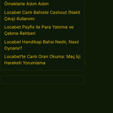
Örneklerle Adım Adım
Locabet Canlı Bahiste Cashout (Nakit
Çıkış) Kullanımı
Locabet Payfix ile Para Yatırma ve
Çekme Rehberi
Locabet Handikap Bahsi Nedir, Nasıl
Oynanır?
Locabet’te Canlı Oran Okuma: Maç İçi
Hareketi Yorumlama