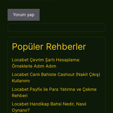
Popüler Rehberler
Locabet Çevrim Şartı Hesaplama:
Örneklerle Adım Adım
Locabet Canlı Bahiste Cashout (Nakit Çıkış)
Kullanımı
Locabet Payfix ile Para Yatırma ve Çekme
Rehberi
Locabet Handikap Bahsi Nedir, Nasıl
Oynanır?