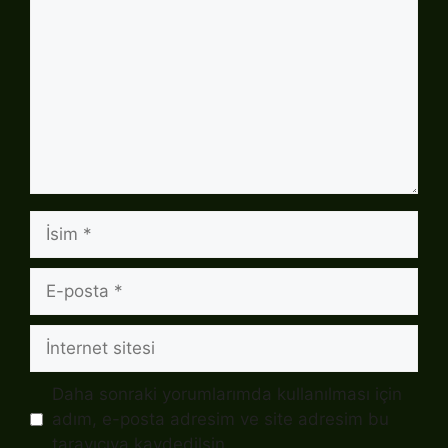
İsim
E-
posta
İnternet
sitesi
Daha sonraki yorumlarımda kullanılması için
adım, e-posta adresim ve site adresim bu
tarayıcıya kaydedilsin.