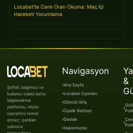
Locabet’te Canlı Oran Okuma: Maç İçi
Hareketi Yorumlama
Navigasyon
Ya
&
Ana Sayfa
Şeffaf, bağımsız ve
G
Locabet Oyunları
kullanıcı odaklı bahis
bilgilendirme
Güncel Giriş
Gizli
platformu. Hiçbir
Üyelik Rehberi
Poli
operatörü temsil
Destek
Çer
etmez; içerikler
Poli
yalnızca
Hakkımızda
bilgilendirme