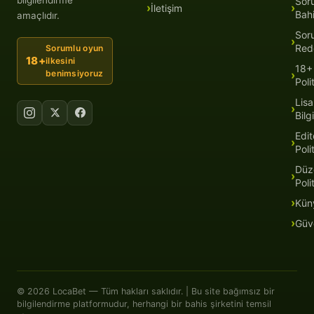
Sor
İletişim
Bah
amaçlıdır.
Sor
Red
Sorumlu oyun
18+
ilkesini
18+
benimsiyoruz
Poli
Lisa
Bilgi
Edit
Poli
Düz
Poli
Kün
Güve
© 2026 LocaBet — Tüm hakları saklıdır. | Bu site bağımsız bir
bilgilendirme platformudur, herhangi bir bahis şirketini temsil