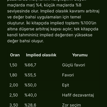
maçlarda marj %4, küçük maçlarda %8
seviyesinde olur. Implied olasılık kavramı arbitraj
ve değer bahsi uygulamaları için temel
oluşturur. İki kitapçıda implied toplamı %100’ün
altına düşerse arbitraj kapısı açılır; tek kitapçıda
kendi tahmininiz implied değerden yüksekse
değer bahsi oluşur.
Oran
Implied olasılık
Yorumu
1,50
%66,7
Güçlü favori
1,80
%55,5
Favori
2,00
%50,0
Eşit
2,50
%40,0
Hafif dezavantaj
3,50
%28,6
Zor seçim