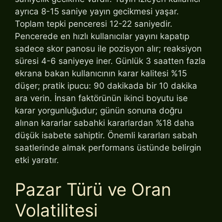
ayrıca 8-15 saniye yayın gecikmesi yaşar.
Toplam tepki penceresi 12-22 saniyedir.
Pencerede en hızlı kullanıcılar yayını kapatıp
sadece skor panosu ile pozisyon alır; reaksiyon
süresi 4-6 saniyeye iner. Günlük 3 saatten fazla
ekrana bakan kullanıcının karar kalitesi %15
düşer; pratik ipucu: 90 dakikada bir 10 dakika
ara verin. İnsan faktörünün ikinci boyutu ise
karar yorgunluğudur; günün sonuna doğru
alınan kararlar sabahki kararlardan %18 daha
düşük isabete sahiptir. Önemli kararları sabah
saatlerinde almak performans üstünde belirgin
etki yaratır.
Pazar Türü ve Oran
Volatilitesi