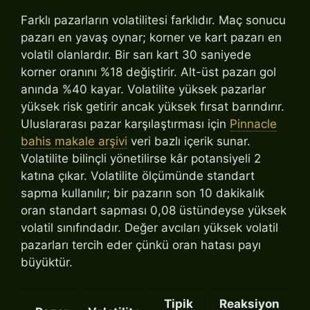
Farklı pazarların volatilitesi farklıdır. Maç sonucu
pazarı en yavaş oynar; korner ve kart pazarı en
volatil olanlardır. Bir sarı kart 30 saniyede
korner oranını %18 değiştirir. Alt-üst pazarı gol
anında %40 kayar. Volatilite yüksek pazarlar
yüksek risk getirir ancak yüksek fırsat barındırır.
Uluslararası pazar karşılaştırması için
Pinnacle
bahis makale arşivi
veri bazlı içerik sunar.
Volatilite bilinçli yönetilirse kâr potansiyeli 2
katına çıkar. Volatilite ölçümünde standart
sapma kullanılır; bir pazarın son 10 dakikalık
oran standart sapması 0,08 üstündeyse yüksek
volatil sınıfındadır. Değer avcıları yüksek volatil
pazarları tercih eder çünkü oran hatası payı
büyüktür.
Tipik
Reaksiyon