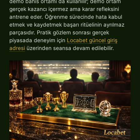
demo bahis ortamı da kullanılır; demo ortam
gerçek kazancı içermez ama karar refleksini
antrene eder. Öğrenme sürecinde hata kabul
etmek ve kaydetmek başarı ritüelinin ayrılmaz
parçasıdır. Pratik gözlem sonrası gerçek
piyasada deneyim için
Locabet güncel giriş
adresi
üzerinden seansa devam edilebilir.