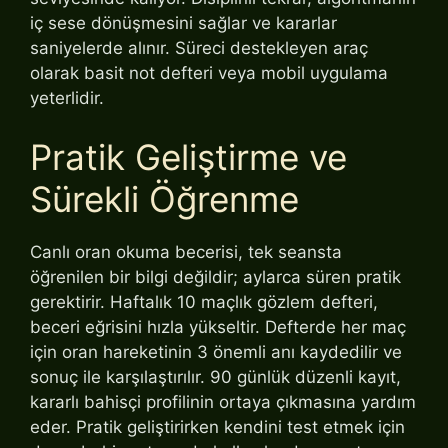
iç sese dönüşmesini sağlar ve kararlar
saniyelerde alınır. Süreci destekleyen araç
olarak basit not defteri veya mobil uygulama
yeterlidir.
Pratik Geliştirme ve
Sürekli Öğrenme
Canlı oran okuma becerisi, tek seansta
öğrenilen bir bilgi değildir; aylarca süren pratik
gerektirir. Haftalık 10 maçlık gözlem defteri,
beceri eğrisini hızla yükseltir. Defterde her maç
için oran hareketinin 3 önemli anı kaydedilir ve
sonuç ile karşılaştırılır. 90 günlük düzenli kayıt,
kararlı bahisçi profilinin ortaya çıkmasına yardım
eder. Pratik geliştirirken kendini test etmek için