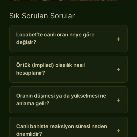
Sık Sorulan Sorular
Locabet’te canlı oran neye göre
değişir?
Örtük (implied) olasılık nasıl
hesaplanır?
Oranın düşmesi ya da yükselmesi ne
anlama gelir?
Canlı bahiste reaksiyon süresi neden
önemlidir?