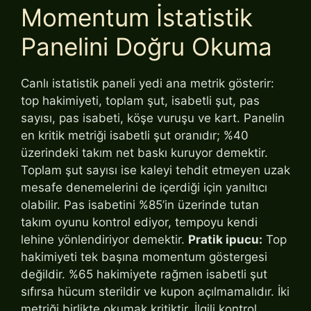
Momentum İstatistik
Panelini Doğru Okuma
Canlı istatistik paneli yedi ana metrik gösterir:
top hakimiyeti, toplam şut, isabetli şut, pas
sayısı, pas isabeti, köşe vuruşu ve kart. Panelin
en kritik metriği isabetli şut oranıdır; %40
üzerindeki takım net baskı kuruyor demektir.
Toplam şut sayısı ise kaleyi tehdit etmeyen uzak
mesafe denemelerini de içerdiği için yanıltıcı
olabilir. Pas isabetini %85’in üzerinde tutan
takım oyunu kontrol ediyor, tempoyu kendi
lehine yönlendiriyor demektir.
Pratik ipucu:
Top
hakimiyeti tek başına momentum göstergesi
değildir. %65 hakimiyete rağmen isabetli şut
sıfırsa hücum sterildir ve kupon açılmamalıdır. İki
metriği birlikte okumak kritiktir. İlgili kontrol,