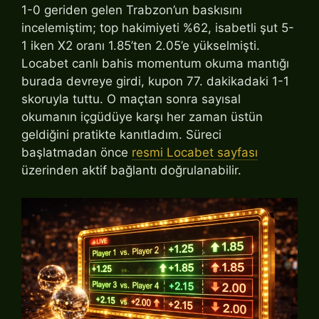
1-0 geriden gelen Trabzon’un baskısını
incelemiştim; top hakimiyeti %62, isabetli şut 5-
1 iken X2 oranı 1.85’ten 2.05’e yükselmişti.
Locabet canlı bahis momentum okuma mantığı
burada devreye girdi, kupon 77. dakikadaki 1-1
skoruyla tuttu. O maçtan sonra sayısal
okumanın içgüdüye karşı her zaman üstün
geldiğini pratikte kanıtladım. Süreci
başlatmadan önce
resmi Locabet sayfası
üzerinden aktif bağlantı doğrulanabilir.