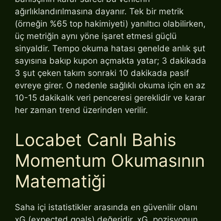
ağırlıklandırılmasına dayanır. Tek bir metrik
(örneğin %65 top hakimiyeti) yanıltıcı olabilirken,
üç metriğin aynı yöne işaret etmesi güçlü
sinyaldir. Tempo okuma hatası genelde anlık şut
sayısına bakıp kupon açmakta yatar; 3 dakikada
3 şut çeken takım sonraki 10 dakikada pasif
evreye girer. O nedenle sağlıklı okuma için en az
10-15 dakikalık veri penceresi gereklidir ve karar
her zaman trend üzerinden verilir.
Locabet Canlı Bahis
Momentum Okumasının
Matematiği
Saha içi istatistikler arasında en güvenilir olanı
xG (expected goals) değeridir. xG, pozisyonun