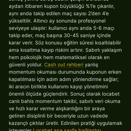
aydan itibaren kupon büyüklüğü %1’e çıkarılır,
aynı anda takip edilen maç sayısı 2’den 4’e
yükseltilir. Altıncı ay sonunda profesyonel
seviyeye ulaşılır: kullanıcı aynı anda 5-6 maçı
takip eder, maç başına 30-45 saniye içinde
karar verir. Söz konusu eğitim süresi kısaltılabilir
ama kısaltma kayıp riskini artırır. Sabırlı yaklaşım
hem psikolojik hem matematiksel olarak en
güvenli yoldur.
Cash out rehberi
yanlış
momentum okuması durumunda kuponun erken
kapatılması için adım adım yönlendirme sağlar;
iki aracın birlikte kullanımı kayıp yönetimini
önemli ölçüde güçlendirir. Sonuç olarak locabet
canlı bahis momentum takibi, sabırlı veri okuma
ve hızlı karar verme alışkanlığını bir araya
getiren disiplinli bir beceriyle uzun vadede
kazançlı çıktılar üretir. Edinilen pratiği uygulamak
isteyenler
Locabet ana sayfa bağlantısı