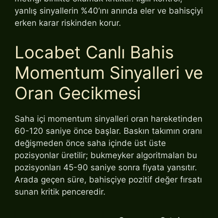
yanlış sinyallerin %40’ını anında eler ve bahisçiyi
erken karar riskinden korur.
Locabet Canlı Bahis
Momentum Sinyalleri ve
Oran Gecikmesi
Saha içi momentum sinyalleri oran hareketinden
60-120 saniye önce başlar. Baskın takımın oranı
değişmeden önce saha içinde üst üste
pozisyonlar üretilir; bukmeyker algoritmaları bu
pozisyonları 45-90 saniye sonra fiyata yansıtır.
Arada geçen süre, bahisçiye pozitif değer fırsatı
sunan kritik penceredir.