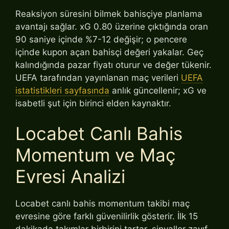
Reaksiyon süresini bilmek bahisçiye planlama
avantajı sağlar. xG 0.80 üzerine çıktığında oran
90 saniye içinde %7-12 değişir; o pencere
içinde kupon açan bahisçi değeri yakalar. Geç
kalındığında pazar fiyatı oturur ve değer tükenir.
UEFA tarafından yayınlanan maç verileri
UEFA
istatistikleri sayfasında
anlık güncellenir; xG ve
isabetli şut için birinci elden kaynaktır.
Locabet Canlı Bahis
Momentum ve Maç
Evresi Analizi
Locabet canlı bahis momentum takibi maç
evresine göre farklı güvenilirlik gösterir. İlk 15