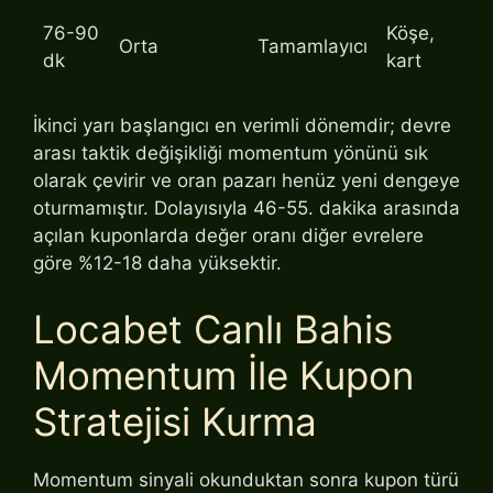
76-90
Köşe,
Orta
Tamamlayıcı
dk
kart
İkinci yarı başlangıcı en verimli dönemdir; devre
arası taktik değişikliği momentum yönünü sık
olarak çevirir ve oran pazarı henüz yeni dengeye
oturmamıştır. Dolayısıyla 46-55. dakika arasında
açılan kuponlarda değer oranı diğer evrelere
göre %12-18 daha yüksektir.
Locabet Canlı Bahis
Momentum İle Kupon
Stratejisi Kurma
Momentum sinyali okunduktan sonra kupon türü