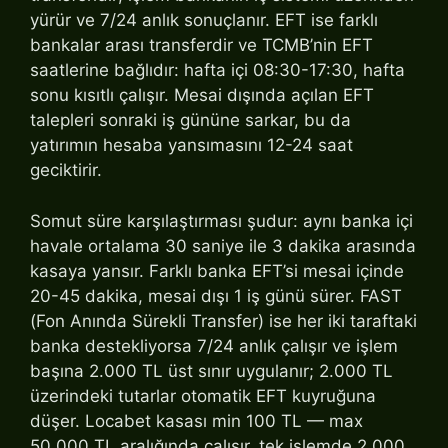
yürür ve 7/24 anlık sonuçlanır. EFT ise farklı
bankalar arası transferdir ve TCMB’nin EFT
saatlerine bağlıdır: hafta içi 08:30-17:30, hafta
sonu kısıtlı çalışır. Mesai dışında açılan EFT
talepleri sonraki iş gününe sarkar, bu da
yatırımın hesaba yansımasını 12-24 saat
geciktirir.
Somut süre karşılaştırması şudur: aynı banka içi
havale ortalama 30 saniye ile 3 dakika arasında
kasaya yansır. Farklı banka EFT’si mesai içinde
20-45 dakika, mesai dışı 1 iş günü sürer. FAST
(Fon Anında Sürekli Transfer) ise her iki taraftaki
banka destekliyorsa 7/24 anlık çalışır ve işlem
başına 2.000 TL üst sınır uygulanır; 2.000 TL
üzerindeki tutarlar otomatik EFT kuyruğuna
düşer. Locabet kasası min 100 TL — max
50.000 TL aralığında çalışır, tek işlemde 2.000