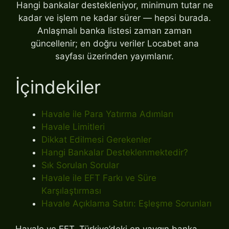
Hangi bankalar destekleniyor, minimum tutar ne
kadar ve işlem ne kadar sürer — hepsi burada.
Anlaşmalı banka listesi zaman zaman
güncellenir; en doğru veriler Locabet ana
sayfası üzerinden yayımlanır.
İçindekiler
Havale ile Para Yatırma Adımları
Havale Limitleri
Dikkat Edilmesi Gerekenler
Hangi Bankalar Desteklenmektedir?
Sık Sorulan Sorular
Havale ile EFT Farkı ve Süre
Karşılaştırması
Havale Açıklama Satırı: Eşleşme Sorunları