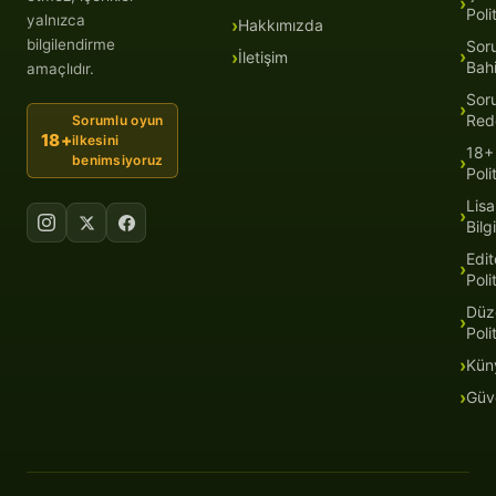
Poli
yalnızca
Hakkımızda
bilgilendirme
Sor
İletişim
Bah
amaçlıdır.
Sor
Red
Sorumlu oyun
18+
ilkesini
18+
benimsiyoruz
Poli
Lisa
Bilgi
Edit
Poli
Düz
Poli
Kün
Güve