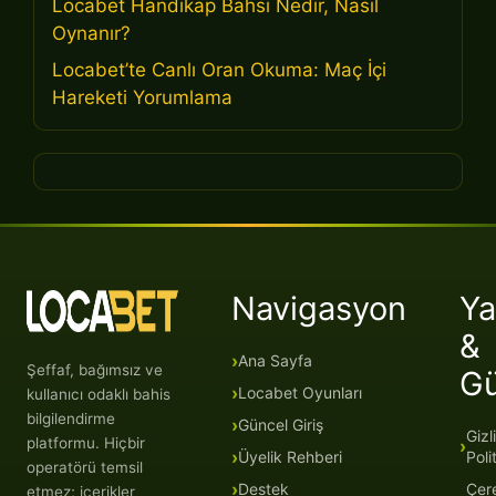
Locabet Handikap Bahsi Nedir, Nasıl
Oynanır?
Locabet’te Canlı Oran Okuma: Maç İçi
Hareketi Yorumlama
Navigasyon
Ya
&
Ana Sayfa
Şeffaf, bağımsız ve
G
Locabet Oyunları
kullanıcı odaklı bahis
bilgilendirme
Güncel Giriş
Gizli
platformu. Hiçbir
Üyelik Rehberi
Poli
operatörü temsil
Destek
Çer
etmez; içerikler