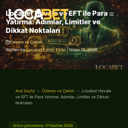
İçeriğe
atla
Locabet Havale ve EFT ile Para
Menü
Yatırma: Adımlar, Limitler ve
Dikkat Noktaları
Ödeme ve Çekim
Written by
Locabet Editör Ekibi
| Nisan 15, 2026
Ana Sayfa
-
Ödeme ve Çekim
-
Locabet Havale
ve EFT ile Para Yatırma: Adımlar, Limitler ve Dikkat
Noktaları
📅
Son güncelleme:
17 Haziran 2026