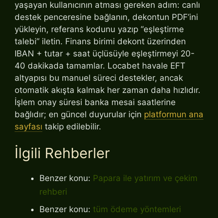
yaşayan kullanıcının atması gereken adım: canlı
destek penceresine bağlanın, dekontun PDF’ini
yükleyin, referans kodunu yazıp “eşleştirme
talebi” iletin. Finans birimi dekont üzerinden
IBAN + tutar + saat üçlüsüyle eşleştirmeyi 20-
40 dakikada tamamlar. Locabet havale EFT
altyapısı bu manuel süreci destekler, ancak
otomatik akışta kalmak her zaman daha hızlıdır.
İşlem onay süresi banka mesai saatlerine
bağlıdır; en güncel duyurular için
platformun ana
sayfası
takip edilebilir.
İlgili Rehberler
Benzer konu:
Papara ile yatırım ve çekim
rehberi
Benzer konu:
tüm ödeme yöntemleri