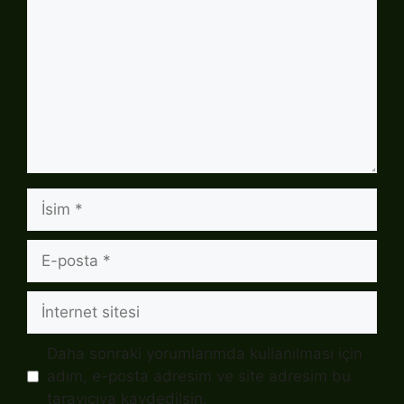
İsim
E-
posta
İnternet
sitesi
Daha sonraki yorumlarımda kullanılması için
adım, e-posta adresim ve site adresim bu
tarayıcıya kaydedilsin.