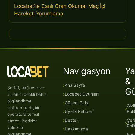
Locabet’te Canlı Oran Okuma: Maç İçi
Hareketi Yorumlama
Navigasyon
Ya
&
Ana Sayfa
Şeffaf, bağımsız ve
G
Locabet Oyunları
kullanıcı odaklı bahis
bilgilendirme
Güncel Giriş
Gizli
platformu. Hiçbir
Üyelik Rehberi
Poli
operatörü temsil
Destek
Çer
etmez; içerikler
Poli
yalnızca
Hakkımızda
bilgilendirme
Sor