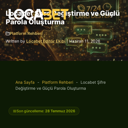
İçeriğe
atla
Locabet Şifre Değiştirme ve Güçlü
Menü
Parola Oluşturma
Platform Rehberi
Written by
Locabet Editör Ekibi
| Haziran 11, 2026
Ana Sayfa
-
Platform Rehberi
-
Locabet Şifre
Değiştirme ve Güçlü Parola Oluşturma
📅
Son güncelleme:
28 Temmuz 2026