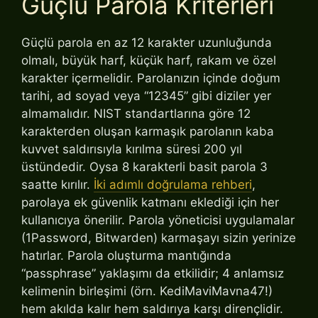
Güçlü Parola Kriterleri
Güçlü parola en az 12 karakter uzunluğunda
olmalı, büyük harf, küçük harf, rakam ve özel
karakter içermelidir. Parolanızın içinde doğum
tarihi, ad soyad veya “12345” gibi diziler yer
almamalıdır. NIST standartlarına göre 12
karakterden oluşan karmaşık parolanın kaba
kuvvet saldırısıyla kırılma süresi 200 yıl
üstündedir. Oysa 8 karakterli basit parola 3
saatte kırılır.
İki adımlı doğrulama rehberi
,
parolaya ek güvenlik katmanı eklediği için her
kullanıcıya önerilir. Parola yöneticisi uygulamalar
(1Password, Bitwarden) karmaşayı sizin yerinize
hatırlar. Parola oluşturma mantığında
“passphrase” yaklaşımı da etkilidir; 4 anlamsız
kelimenin birleşimi (örn. KediMaviMavna47!)
hem akılda kalır hem saldırıya karşı dirençlidir.