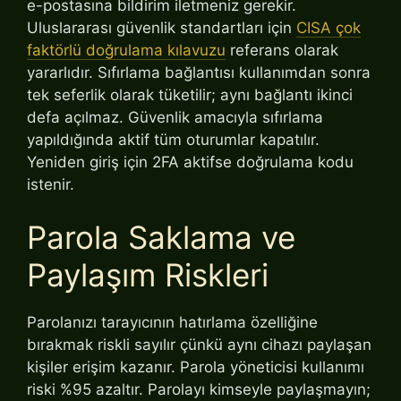
e-postasına bildirim iletmeniz gerekir.
Uluslararası güvenlik standartları için
CISA çok
faktörlü doğrulama kılavuzu
referans olarak
yararlıdır. Sıfırlama bağlantısı kullanımdan sonra
tek seferlik olarak tüketilir; aynı bağlantı ikinci
defa açılmaz. Güvenlik amacıyla sıfırlama
yapıldığında aktif tüm oturumlar kapatılır.
Yeniden giriş için 2FA aktifse doğrulama kodu
istenir.
Parola Saklama ve
Paylaşım Riskleri
Parolanızı tarayıcının hatırlama özelliğine
bırakmak riskli sayılır çünkü aynı cihazı paylaşan
kişiler erişim kazanır. Parola yöneticisi kullanımı
riski %95 azaltır. Parolayı kimseyle paylaşmayın;