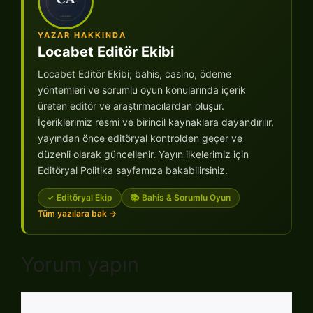
YAZAR HAKKINDA
Locabet Editör Ekibi
Locabet Editör Ekibi; bahis, casino, ödeme
yöntemleri ve sorumlu oyun konularında içerik
üreten editör ve araştırmacılardan oluşur.
İçeriklerimiz resmi ve birincil kaynaklara dayandırılır,
yayından önce editöryal kontrolden geçer ve
düzenli olarak güncellenir. Yayın ilkelerimiz için
Editöryal Politika sayfamıza bakabilirsiniz.
✓ Editöryal Ekip
📚 Bahis & Sorumlu Oyun
Tüm yazılara bak →
Yorum yapın
Yorum