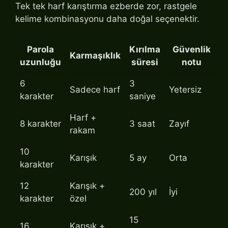
Tek tek harf karıştırma ezberde zor, rastgele
kelime kombinasyonu daha doğal seçenektir.
Parola
Kırılma
Güvenlik
Karmaşıklık
uzunluğu
süresi
notu
6
3
Sadece harf
Yetersiz
karakter
saniye
Harf +
8 karakter
3 saat
Zayıf
rakam
10
Karışık
5 ay
Orta
karakter
12
Karışık +
200 yıl
İyi
karakter
özel
15
16
Karışık +