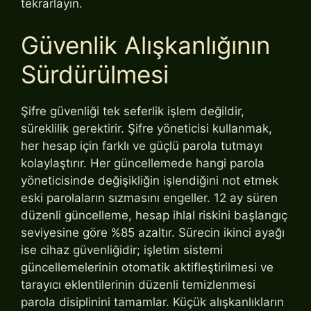
tekrarlayın.
Güvenlik Alışkanlığının
Sürdürülmesi
Şifre güvenliği tek seferlik işlem değildir,
süreklilik gerektirir. Şifre yöneticisi kullanmak,
her hesap için farklı ve güçlü parola tutmayı
kolaylaştırır. Her güncellemede hangi parola
yöneticisinde değişikliğin işlendiğini not etmek
eski parolaların sızmasını engeller. 12 ay süren
düzenli güncelleme, hesap ihlal riskini başlangıç
seviyesine göre %85 azaltır. Sürecin ikinci ayağı
ise cihaz güvenliğidir; işletim sistemi
güncellemelerinin otomatik aktifleştirilmesi ve
tarayıcı eklentilerinin düzenli temizlenmesi
parola disiplinini tamamlar. Küçük alışkanlıkların