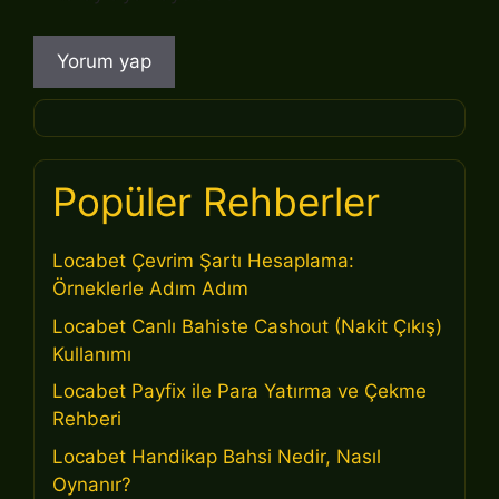
Popüler Rehberler
Locabet Çevrim Şartı Hesaplama:
Örneklerle Adım Adım
Locabet Canlı Bahiste Cashout (Nakit Çıkış)
Kullanımı
Locabet Payfix ile Para Yatırma ve Çekme
Rehberi
Locabet Handikap Bahsi Nedir, Nasıl
Oynanır?