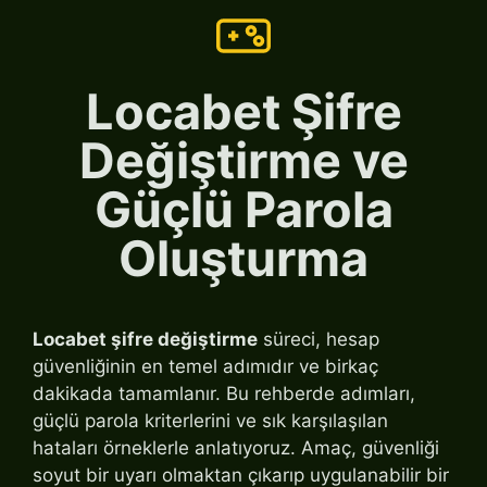
Locabet Şifre
Değiştirme ve
Güçlü Parola
Oluşturma
Locabet şifre değiştirme
süreci, hesap
güvenliğinin en temel adımıdır ve birkaç
dakikada tamamlanır. Bu rehberde adımları,
güçlü parola kriterlerini ve sık karşılaşılan
hataları örneklerle anlatıyoruz. Amaç, güvenliği
soyut bir uyarı olmaktan çıkarıp uygulanabilir bir