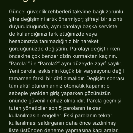
Güncel güvenlik rehberleri takvime bağlı zorunlu
şifre değişimini artık önermiyor; şifreyi bir sızıntı
duyurulduğunda, aynı parolayı başka serviste
de kullandığınızı fark ettiğinizde veya
hesabınızda tanımadığınız bir hareket
gördüğünüzde değiştirin. Parolayı değiştirirken
öncekine çok benzer dizin kurmaktan kaçının.
“Parola1” ile “Parola2” aynı düzeyde zayıf sayılır.
Yeni parola, eskisinin küçük bir varyasyonu değil
tamamen farklı bir dizi olmalıdır. Değişim sonrası
tüm aktif oturumlarınız otomatik kapanır; o
sebeple yeniden giriş yaparken gözünüzün
önünde güvenilir cihaz olmalıdır. Parola geçmişi
tutan yöneticiler son 5 parolanın tekrar
kullanılmasını engeller. Eski parolanın tekrar
kullanılması saldırganın daha önce sızdırılmış
liste üstünden deneme yapmasına kapı aralar.