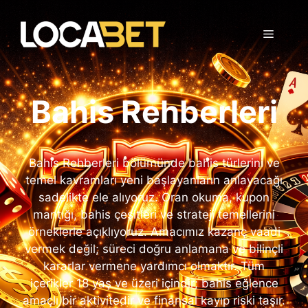
İçeriğe
atla
Menü
Bahis Rehberleri
Bahis Rehberleri bölümünde bahis türlerini ve
temel kavramları yeni başlayanların anlayacağı
sadelikte ele alıyoruz. Oran okuma, kupon
mantığı, bahis çeşitleri ve strateji temellerini
örneklerle açıklıyoruz. Amacımız kazanç vaadi
vermek değil; süreci doğru anlamana ve bilinçli
kararlar vermene yardımcı olmaktır. Tüm
içerikler 18 yaş ve üzeri içindir; bahis eğlence
amaçlı bir aktivitedir ve finansal kayıp riski taşır.