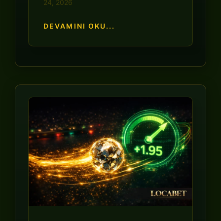
24, 2026
DEVAMINI OKU...