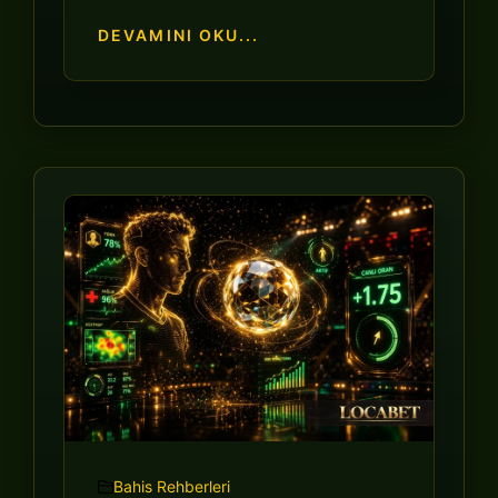
DEVAMINI OKU...
Bahis Rehberleri