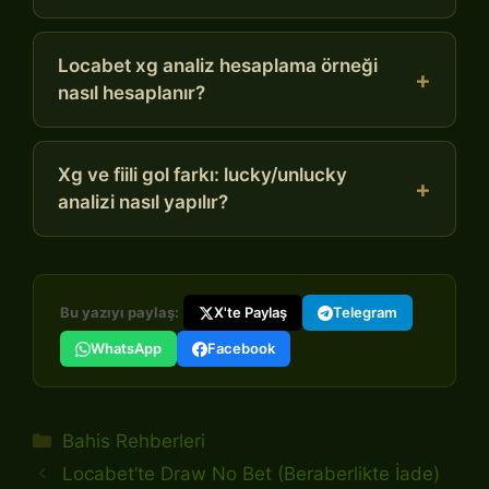
Locabet xg analiz hesaplama örneği
nasıl hesaplanır?
Xg ve fiili gol farkı: lucky/unlucky
analizi nasıl yapılır?
Bu yazıyı paylaş:
X'te Paylaş
Telegram
WhatsApp
Facebook
Kategoriler
Bahis Rehberleri
Locabet’te Draw No Bet (Beraberlikte İade)