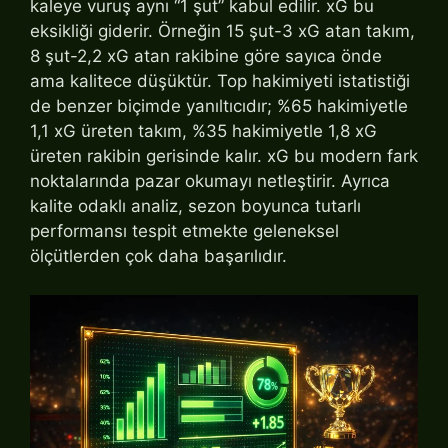
kaleye vuruş aynı “1 şut” kabul edilir. xG bu
eksikliği giderir. Örneğin 15 şut-3 xG atan takım,
8 şut-2,2 xG atan rakibine göre sayıca önde
ama kalitece düşüktür. Top hakimiyeti istatistiği
de benzer biçimde yanıltıcıdır; %65 hakimiyetle
1,1 xG üreten takım, %35 hakimiyetle 1,8 xG
üreten rakibin gerisinde kalır. xG bu modern fark
noktalarında pazar okumayı netleştirir. Ayrıca
kalite odaklı analiz, sezon boyunca tutarlı
performansı tespit etmekte geleneksel
ölçütlerden çok daha başarılıdır.