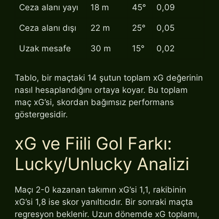
Ceza alanı yayı
18 m
45°
0,09
Ceza alanı dışı
22 m
25°
0,05
Uzak mesafe
30 m
15°
0,02
Tablo, bir maçtaki 14 şutun toplam xG değerinin
nasıl hesaplandığını ortaya koyar. Bu toplam
maç xG’si, skordan bağımsız performans
göstergesidir.
xG ve Fiili Gol Farkı:
Lucky/Unlucky Analizi
Maçı 2-0 kazanan takımın xG’si 1,1, rakibinin
xG’si 1,8 ise skor yanıltıcıdır. Bir sonraki maçta
regresyon beklenir. Uzun dönemde xG toplamı,