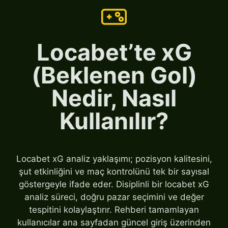
Locabet’te xG
(Beklenen Gol)
Nedir, Nasıl
Kullanılır?
Locabet xG analiz yaklaşımı; pozisyon kalitesini,
şut etkinliğini ve maç kontrolünü tek bir sayısal
göstergeyle ifade eder. Disiplinli bir locabet xG
analiz süreci, doğru pazar seçimini ve değer
tespitini kolaylaştırır. Rehberi tamamlayan
kullanıcılar ana sayfadan güncel giriş üzerinden