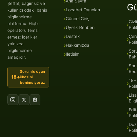
Ana Sayfa
Şeffaf, bağımsız ve
G
Locabet Oyunları
kullanıcı odaklı bahis
bilgilendirme
Güncel Giriş
Gizli
platformu. Hiçbir
Üyelik Rehberi
Poli
operatörü temsil
Destek
Çer
etmez; içerikler
Poli
yalnızca
Hakkımızda
bilgilendirme
Sor
İletişim
Bah
amaçlıdır.
Sor
Red
Sorumlu oyun
18+
ilkesini
18+
benimsiyoruz
Poli
Lisa
Bilgi
Edit
Poli
Düz
Poli