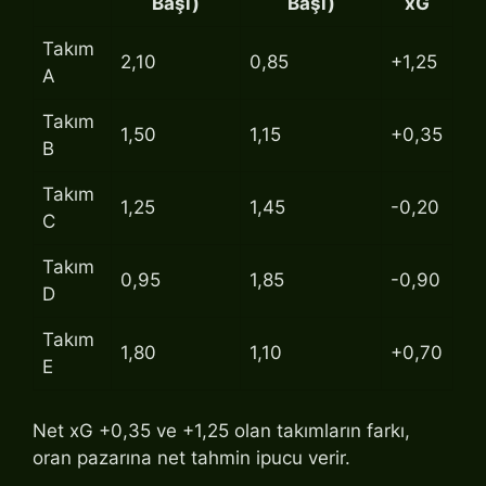
Başı)
Başı)
xG
Takım
2,10
0,85
+1,25
A
Takım
1,50
1,15
+0,35
B
Takım
1,25
1,45
-0,20
C
Takım
0,95
1,85
-0,90
D
Takım
1,80
1,10
+0,70
E
Net xG +0,35 ve +1,25 olan takımların farkı,
oran pazarına net tahmin ipucu verir.