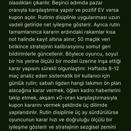
olasılıkları çıkarılır. Beşinci adımda pazar
oranıyla karşılaştırma yapılır ve pozitif EV varsa
kupon açılır. Rutinin disiplinle uygulanması uzun
vadeli getiride net iyileşme gösterir. Ayrıca rutin
tamamlanınca kararın ardındaki rakamlar kısa
not halinde kayıt altına alınır; 50 maçlık veri
birikince stratejinin kalibrasyonu somut geri
bildirimlerle güncellenir. Böylece oyuncu, soyut
bir his yerine ölçülü bir model üzerine inşa ettiği
karar yapısını sürekli olgunlaştırır. Haftada 8-12
maç analiz eden sistematik bir kullanıcı için
günlük rutin; sabah ligden hangi takımın ön plan
alacağına karar vermek, öğlen kadro haberlerini
takip etmek, akşam xG-oran karşılaştırmasıyla
kupon kararını vermek şeklinde üç dilimde
yapılandırılır. Rutin disiplinle üç ay sürdürülürse
oyuncunun karar hızı ve doğruluğu ölçülü bir
iyileşme gösterir ve stratejinin sezgisel zemini