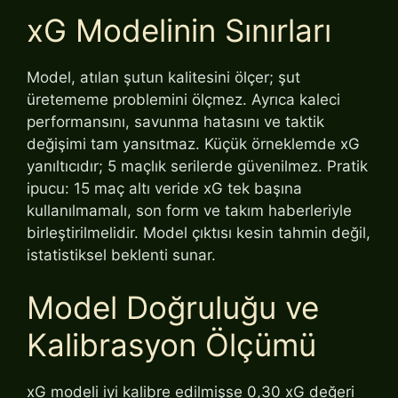
xG Modelinin Sınırları
Model, atılan şutun kalitesini ölçer; şut
üretememe problemini ölçmez. Ayrıca kaleci
performansını, savunma hatasını ve taktik
değişimi tam yansıtmaz. Küçük örneklemde xG
yanıltıcıdır; 5 maçlık serilerde güvenilmez. Pratik
ipucu: 15 maç altı veride xG tek başına
kullanılmamalı, son form ve takım haberleriyle
birleştirilmelidir. Model çıktısı kesin tahmin değil,
istatistiksel beklenti sunar.
Model Doğruluğu ve
Kalibrasyon Ölçümü
xG modeli iyi kalibre edilmişse 0,30 xG değeri