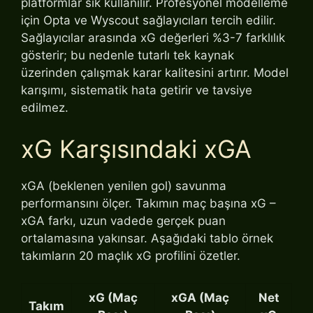
platformlar sık kullanılır. Profesyonel modelleme
için Opta ve Wyscout sağlayıcıları tercih edilir.
Sağlayıcılar arasında xG değerleri %3-7 farklılık
gösterir; bu nedenle tutarlı tek kaynak
üzerinden çalışmak karar kalitesini artırır. Model
karışımı, sistematik hata getirir ve tavsiye
edilmez.
xG Karşısındaki xGA
xGA (beklenen yenilen gol) savunma
performansını ölçer. Takımın maç başına xG –
xGA farkı, uzun vadede gerçek puan
ortalamasına yakınsar. Aşağıdaki tablo örnek
takımların 20 maçlık xG profilini özetler.
xG (Maç
xGA (Maç
Net
Takım