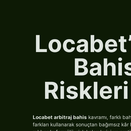
Locabet’
Bahis
Riskleri
Locabet arbitraj bahis
kavramı, farklı bahi
farkları kullanarak sonuçtan bağımsız kâr