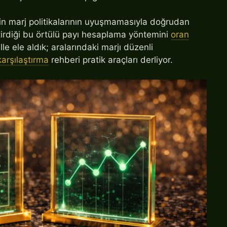
erin marj politikalarının uyuşmamasıyla doğrudan
leştirdiği bu örtülü payı hesaplama yöntemini
oran
e ele aldık; aralarındaki marjı düzenli
karşılaştırma
rehberi pratik araçları derliyor.