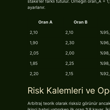
stake’ler farklı tutulur. Örneğin oran_A =
ayarlanır.
Oran A
Oran B
2,10
2,10
%95,
1,90
2,30
%96,
2,05
2,00
%98,
1,85
2,25
%98,
2,20
2,15
%92,
Risk Kalemleri ve Op
Arbitraj teorik olarak risksiz görünür ancak p
ikinci bahsi yatırırken ilk oran %8 kayar. İki