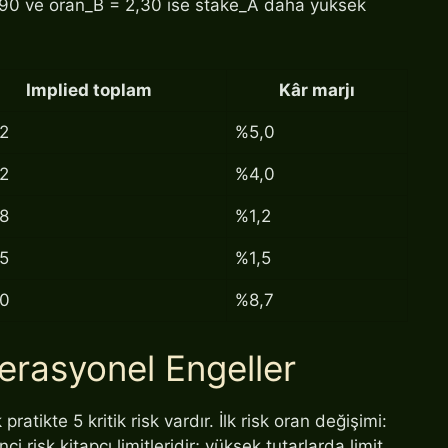
 1,90 ve oran_B = 2,30 ise stake_A daha yüksek
Implied toplam
Kâr marjı
2
%5,0
2
%4,0
8
%1,2
5
%1,5
0
%8,7
erasyonel Engeller
ratikte 5 kritik risk vardır. İlk risk oran değişimi:
nci risk kitapçı limitleridir; yüksek tutarlarda limit