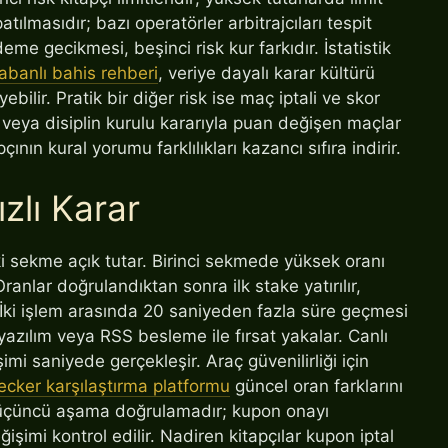
ılmasıdır; bazı operatörler arbitrajcıları tespit
e gecikmesi, beşinci risk kur farkıdır. İstatistik
 tabanlı bahis rehberi
, veriye dayalı karar kültürü
yebilir. Pratik bir diğer risk ise maç iptali ve skor
 veya disiplin kurulu kararıyla puan değişen maçlar
ının kural yorumu farklılıkları kazancı sıfıra indirir.
zlı Karar
iki sekme açık tutar. Birinci sekmede yüksek oranı
ranlar doğrulandıktan sonra ilk stake yatırılır,
 İki işlem arasında 20 saniyeden fazla süre geçmesi
o yazılım veya RSS besleme ile fırsat yakalar. Canlı
imi saniyede gerçekleşir. Araç güvenilirliği için
ker karşılaştırma platformu
güncel oran farklarını
a üçüncü aşama doğrulamadır; kupon onayı
ğişimi kontrol edilir. Nadiren kitapçılar kupon iptal