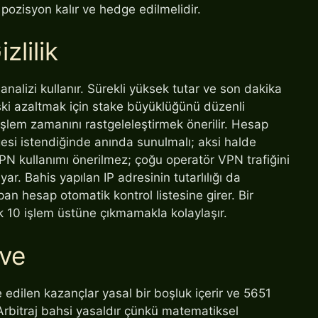
 pozisyon kalır ve hedge edilmelidir.
zlilik
 analizi kullanır. Sürekli yüksek tutar ve son dakika
ski azaltmak için stake büyüklüğünü düzenli
şlem zamanını rastgeleleştirmek önerilir. Hesap
esi istendiğinde anında sunulmalı; aksi halde
 VPN kullanımı önerilmez; çoğu operatör VPN trafiğini
. Bahis yapılan IP adresinin tutarlılığı da
pan hesap otomatik kontrol listesine girer. Bir
ylık 10 işlem üstüne çıkmamakla kolaylaşır.
eve
e edilen kazançlar yasal bir boşluk içerir ve 5651
 Arbitraj bahsi yasaldır çünkü matematiksel