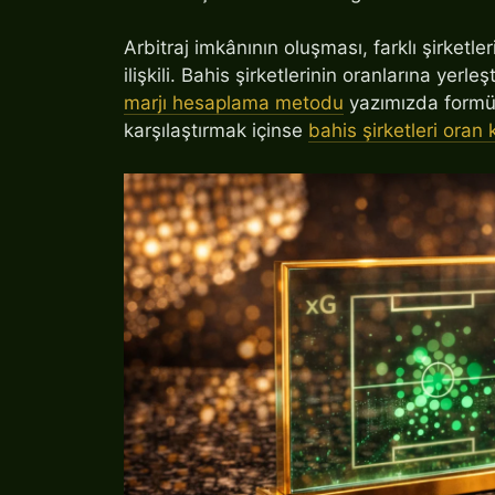
Arbitraj imkânının oluşması, farklı şirketl
ilişkili. Bahis şirketlerinin oranlarına yer
marjı hesaplama metodu
yazımızda formüll
karşılaştırmak içinse
bahis şirketleri oran 