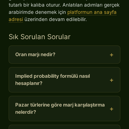
tutarlı bir kalıba oturur. Anlatılan adımları gerçek
arabirimde denemek için
platformun ana sayfa
adresi
üzerinden devam edilebilir.
Sık Sorulan Sorular
Oran marjı nedir?
Implied probability formülü nasıl
hesaplanır?
Pazar türlerine göre marj karşılaştırma
nelerdir?