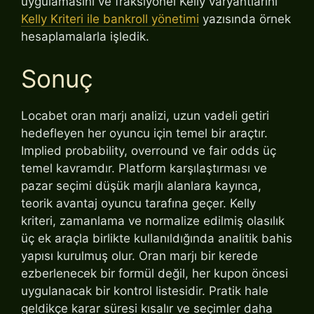
uygulamasını ve fraksiyonel Kelly varyantlarını
Kelly Kriteri ile bankroll yönetimi
yazısında örnek
hesaplamalarla işledik.
Sonuç
Locabet oran marjı analizi, uzun vadeli getiri
hedefleyen her oyuncu için temel bir araçtır.
Implied probability, overround ve fair odds üç
temel kavramdır. Platform karşılaştırması ve
pazar seçimi düşük marjlı alanlara kayınca,
teorik avantaj oyuncu tarafına geçer. Kelly
kriteri, zamanlama ve normalize edilmiş olasılık
üç ek araçla birlikte kullanıldığında analitik bahis
yapısı kurulmuş olur. Oran marjı bir kerede
ezberlenecek bir formül değil, her kupon öncesi
uygulanacak bir kontrol listesidir. Pratik hale
geldikçe karar süresi kısalır ve seçimler daha