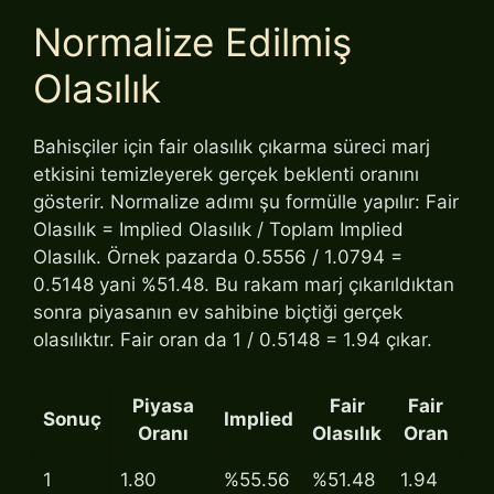
Normalize Edilmiş
Olasılık
Bahisçiler için fair olasılık çıkarma süreci marj
etkisini temizleyerek gerçek beklenti oranını
gösterir. Normalize adımı şu formülle yapılır: Fair
Olasılık = Implied Olasılık / Toplam Implied
Olasılık. Örnek pazarda 0.5556 / 1.0794 =
0.5148 yani %51.48. Bu rakam marj çıkarıldıktan
sonra piyasanın ev sahibine biçtiği gerçek
olasılıktır. Fair oran da 1 / 0.5148 = 1.94 çıkar.
Piyasa
Fair
Fair
Sonuç
Implied
Oranı
Olasılık
Oran
1
1.80
%55.56
%51.48
1.94