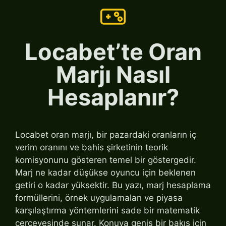
Locabet’te Oran
Marjı Nasıl
Hesaplanır?
Locabet oran marjı, bir pazardaki oranların iç
verim oranını ve bahis şirketinin teorik
komisyonunu gösteren temel bir göstergedir.
Marj ne kadar düşükse oyuncu için beklenen
getiri o kadar yüksektir. Bu yazı, marj hesaplama
formüllerini, örnek uygulamaları ve piyasa
karşılaştırma yöntemlerini sade bir matematik
çerçevesinde sunar. Konuya geniş bir bakış için