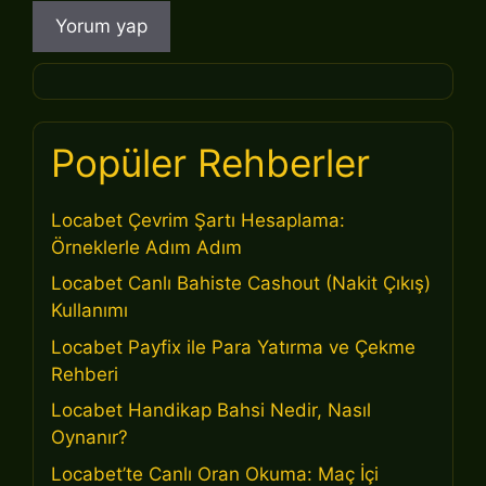
Popüler Rehberler
Locabet Çevrim Şartı Hesaplama:
Örneklerle Adım Adım
Locabet Canlı Bahiste Cashout (Nakit Çıkış)
Kullanımı
Locabet Payfix ile Para Yatırma ve Çekme
Rehberi
Locabet Handikap Bahsi Nedir, Nasıl
Oynanır?
Locabet’te Canlı Oran Okuma: Maç İçi