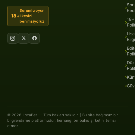
Sor
Red
Sorumlu oyun
18+
ilkesini
18+
benimsiyoruz
Poli
Lisa
Bilgi
Edit
Poli
Düz
Poli
Kün
Güve
© 2026 LocaBet — Tüm hakları saklıdır. | Bu site bağımsız bir
bilgilendirme platformudur, herhangi bir bahis şirketini temsil
etmez.