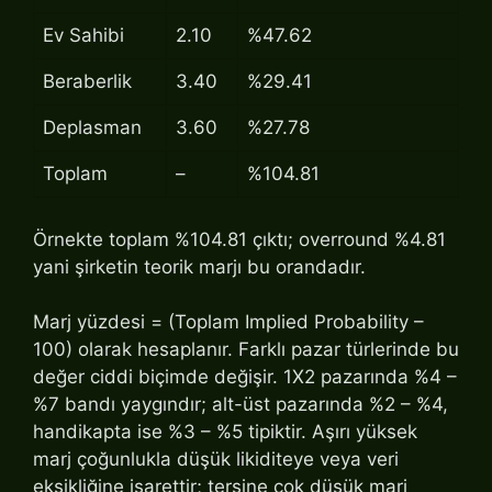
Ev Sahibi
2.10
%47.62
Beraberlik
3.40
%29.41
Deplasman
3.60
%27.78
Toplam
–
%104.81
Örnekte toplam %104.81 çıktı; overround %4.81
yani şirketin teorik marjı bu orandadır.
Marj yüzdesi = (Toplam Implied Probability –
100) olarak hesaplanır. Farklı pazar türlerinde bu
değer ciddi biçimde değişir. 1X2 pazarında %4 –
%7 bandı yaygındır; alt-üst pazarında %2 – %4,
handikapta ise %3 – %5 tipiktir. Aşırı yüksek
marj çoğunlukla düşük likiditeye veya veri
eksikliğine işarettir; tersine çok düşük marj