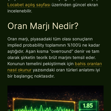
Locabet açılış sayfası
üzerinden güncel ekran
incelenebilir.
Oran Marjı Nedir?
Oran marjı, piyasadaki tüm olası sonuçların
implied probability toplamının %100’ü ne kadar
aştığıdır. Aşan kısma “overround” denir ve tam
olarak şirketin teorik brüt marjını temsil eder.
Konunun temelini pekiştirmek için
bahis oranları
nasıl okunur
yazısındaki oran türleri anlatımı iyi
bir başlangıç noktasıdır.