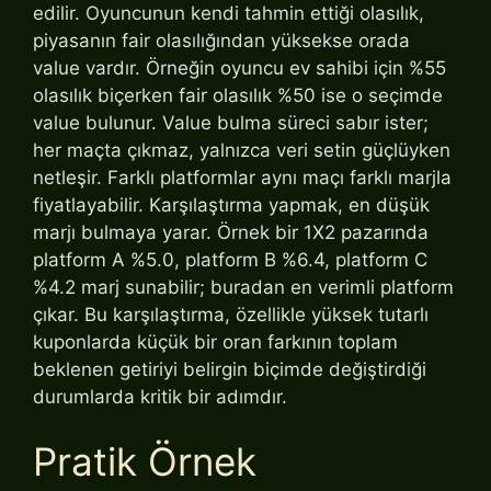
edilir. Oyuncunun kendi tahmin ettiği olasılık,
piyasanın fair olasılığından yüksekse orada
value vardır. Örneğin oyuncu ev sahibi için %55
olasılık biçerken fair olasılık %50 ise o seçimde
value bulunur. Value bulma süreci sabır ister;
her maçta çıkmaz, yalnızca veri setin güçlüyken
netleşir. Farklı platformlar aynı maçı farklı marjla
fiyatlayabilir. Karşılaştırma yapmak, en düşük
marjı bulmaya yarar. Örnek bir 1X2 pazarında
platform A %5.0, platform B %6.4, platform C
%4.2 marj sunabilir; buradan en verimli platform
çıkar. Bu karşılaştırma, özellikle yüksek tutarlı
kuponlarda küçük bir oran farkının toplam
beklenen getiriyi belirgin biçimde değiştirdiği
durumlarda kritik bir adımdır.
Pratik Örnek