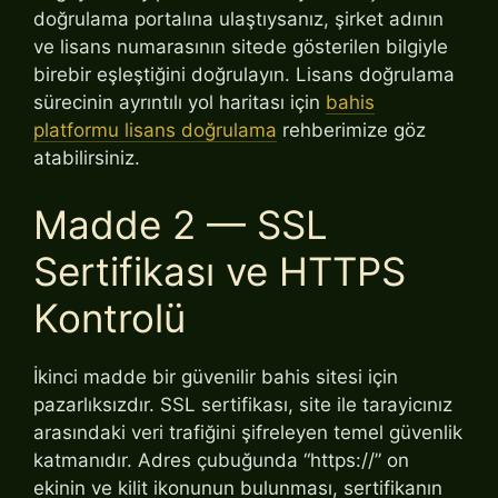
doğrulama portalına ulaştıysanız, şirket adının
ve lisans numarasının sitede gösterilen bilgiyle
birebir eşleştiğini doğrulayın. Lisans doğrulama
sürecinin ayrıntılı yol haritası için
bahis
platformu lisans doğrulama
rehberimize göz
atabilirsiniz.
Madde 2 — SSL
Sertifikası ve HTTPS
Kontrolü
İkinci madde bir güvenilir bahis sitesi için
pazarlıksızdır. SSL sertifikası, site ile tarayicınız
arasındaki veri trafiğini şifreleyen temel güvenlik
katmanıdır. Adres çubuğunda “https://” on
ekinin ve kilit ikonunun bulunması, sertifikanın