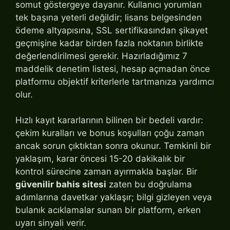
somut göstergeye dayanır. Kullanıcı yorumları
tek başına yeterli değildir; lisans belgesinden
ödeme altyapısına, SSL sertifikasından şikayet
geçmişine kadar birden fazla noktanın birlikte
değerlendirilmesi gerekir. Hazırladığımız 7
maddelik denetim listesi, hesap açmadan önce
platformu objektif kriterlerle tartmanıza yardımcı
olur.
Hızlı kayıt kararlarının bilinen bir bedeli vardır:
çekim kuralları ve bonus koşulları çoğu zaman
ancak sorun çıktıktan sonra okunur. Temkinli bir
yaklaşım, karar öncesi 15-20 dakikalık bir
kontrol sürecine zaman ayırmakla başlar. Bir
güvenilir bahis sitesi
zaten bu doğrulama
adımlarına davetkar yaklaşır; bilgi gizleyen veya
bulanık acıklamalar sunan bir platform, erken
uyarı sinyali verir.