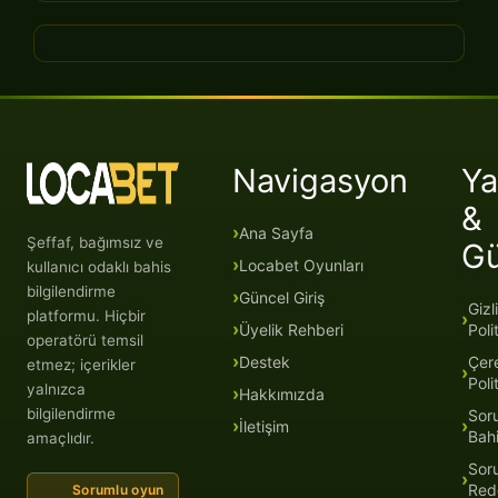
Navigasyon
Ya
&
Ana Sayfa
Şeffaf, bağımsız ve
G
Locabet Oyunları
kullanıcı odaklı bahis
bilgilendirme
Güncel Giriş
Gizli
platformu. Hiçbir
Üyelik Rehberi
Poli
operatörü temsil
Destek
Çer
etmez; içerikler
Poli
yalnızca
Hakkımızda
bilgilendirme
Sor
İletişim
Bah
amaçlıdır.
Sor
Red
Sorumlu oyun