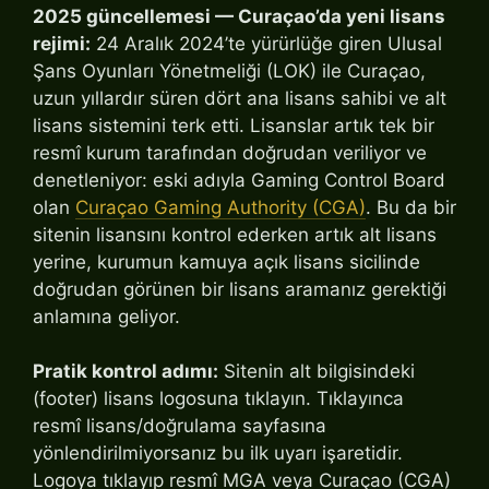
2025 güncellemesi — Curaçao’da yeni lisans
rejimi:
24 Aralık 2024’te yürürlüğe giren Ulusal
Şans Oyunları Yönetmeliği (LOK) ile Curaçao,
uzun yıllardır süren dört ana lisans sahibi ve alt
lisans sistemini terk etti. Lisanslar artık tek bir
resmî kurum tarafından doğrudan veriliyor ve
denetleniyor: eski adıyla Gaming Control Board
olan
Curaçao Gaming Authority (CGA)
. Bu da bir
sitenin lisansını kontrol ederken artık alt lisans
yerine, kurumun kamuya açık lisans sicilinde
doğrudan görünen bir lisans aramanız gerektiği
anlamına geliyor.
Pratik kontrol adımı:
Sitenin alt bilgisindeki
(footer) lisans logosuna tıklayın. Tıklayınca
resmî lisans/doğrulama sayfasına
yönlendirilmiyorsanız bu ilk uyarı işaretidir.
Logoya tıklayıp resmî MGA veya Curaçao (CGA)