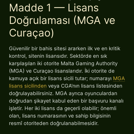
Madde 1 — Lisans
Doğrulaması (MGA ve
Curaçao)
Güvenilir bir bahis sitesi ararken ilk ve en kritik
kontrol, sitenin lisansıdır. Sektörde en sık
karşılaşılan iki otorite Malta Gaming Authority
(MGA) ve Curaçao lisanslarıdır. İki otorite de
kamuya açık bir lisans sicili tutar; numarayı
MGA
lisans sicilinden
veya CGA’nın lisans listesinden
doğrulayabilirsiniz. MGA ayrıca oyunculardan
doğrudan şikayet kabul eden bir başvuru kanalı
işletir. Her iki lisans da geçerli olabilir; önemli
olan, lisans numarasının ve sahip bilgisinin
resmî otoriteden doğrulanabilmesidir.