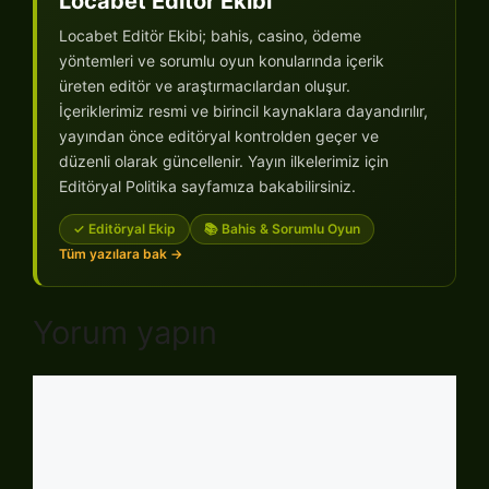
Locabet Editör Ekibi
Locabet Editör Ekibi; bahis, casino, ödeme
yöntemleri ve sorumlu oyun konularında içerik
üreten editör ve araştırmacılardan oluşur.
İçeriklerimiz resmi ve birincil kaynaklara dayandırılır,
yayından önce editöryal kontrolden geçer ve
düzenli olarak güncellenir. Yayın ilkelerimiz için
Editöryal Politika sayfamıza bakabilirsiniz.
✓ Editöryal Ekip
📚 Bahis & Sorumlu Oyun
Tüm yazılara bak →
Yorum yapın
Yorum