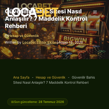
İçeriğe
atla
Güvenilir Bahis Sitesi Nasıl
Menü
Anlaşılır? 7 Maddelik Kontrol
Rehberi
Hesap ve Güvenlik
Written by
Locabet Editör Ekibi
| Nisan 15, 2026
Ana Sayfa
-
Hesap ve Güvenlik
-
Güvenilir Bahis
Sitesi Nasıl Anlaşılır? 7 Maddelik Kontrol Rehberi
📅
Son güncelleme:
28 Temmuz 2026