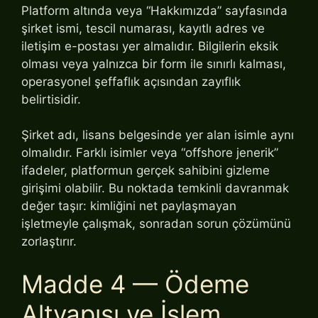
Platform altında veya “Hakkımızda” sayfasında
şirket ismi, tescil numarası, kayıtlı adres ve
iletişim e-postası yer almalıdır. Bilgilerin eksik
olması veya yalnızca bir form ile sınırlı kalması,
operasyonel şeffaflık açısından zayıflık
belirtisidir.
Şirket adı, lisans belgesinde yer alan isimle aynı
olmalıdır. Farklı isimler veya “offshore jenerik”
ifadeler, platformun gerçek sahibini gizleme
girişimi olabilir. Bu noktada temkinli davranmak
değer taşır: kimliğini net paylaşmayan
işletmeyle çalışmak, sonradan sorun çözümünü
zorlaştırır.
Madde 4 — Ödeme
Altyapısı ve İşlem