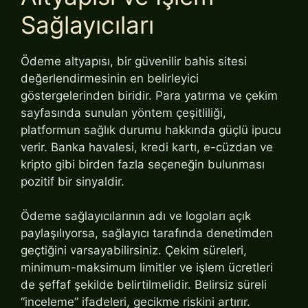
Sağlayıcıları
Ödeme altyapısı, bir güvenilir bahis sitesi
değerlendirmesinin en belirleyici
göstergelerinden biridir. Para yatırma ve çekim
sayfasında sunulan yöntem çeşitliliği,
platformun sağlık durumu hakkında güçlü ipucu
verir. Banka havalesi, kredi kartı, e-cüzdan ve
kripto gibi birden fazla seçeneğin bulunması
pozitif bir sinyaldir.
Ödeme sağlayıcılarının adı ve logoları açık
paylaşılıyorsa, sağlayıcı tarafında denetimden
geçtiğini varsayabilirsiniz. Çekim süreleri,
minimum-maksimum limitler ve işlem ücretleri
de şeffaf şekilde belirtilmelidir. Belirsiz süreli
“inceleme” ifadeleri, gecikme riskini artırır.