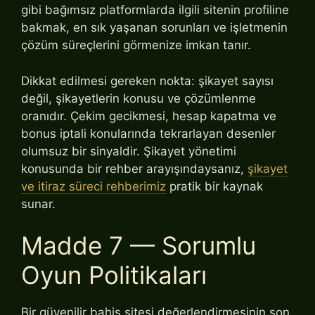
gibi bağımsız platformlarda ilgili sitenin profiline
bakmak, en sık yaşanan sorunları ve işletmenin
çözüm süreçlerini görmenize imkan tanır.
Dikkat edilmesi gereken nokta: şikayet sayısı
değil, şikayetlerin konusu ve çözümlenme
oranıdır. Çekim gecikmesi, hesap kapatma ve
bonus iptali konularında tekrarlayan desenler
olumsuz bir sinyaldir. Şikayet yönetimi
konusunda bir rehber arayışındaysanız,
şikayet
ve itiraz süreci rehberimiz
pratik bir kaynak
sunar.
Madde 7 — Sorumlu
Oyun Politikaları
Bir güvenilir bahis sitesi değerlendirmesinin son