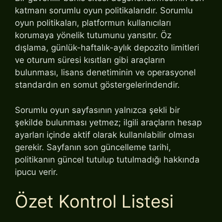
katmanı sorumlu oyun politikalarıdır. Sorumlu
oyun politikaları, platformun kullanıcıları
korumaya yönelik tutumunu yansıtır. Öz
dışlama, günlük-haftalık-aylık depozito limitleri
ve oturum süresi kısıtları gibi araçların
bulunması, lisans denetiminin ve operasyonel
standardın en somut göstergelerindendir.
Sorumlu oyun sayfasının yalnızca şekli bir
şekilde bulunması yetmez; ilgili araçların hesap
ayarları içinde aktif olarak kullanılabilir olması
gerekir. Sayfanın son güncelleme tarihi,
politikanın güncel tutulup tutulmadığı hakkında
ipucu verir.
Özet Kontrol Listesi