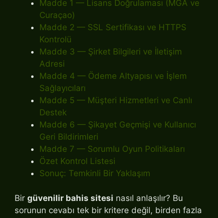
Madde 1 — Lisans Doğrulaması (MGA ve
Curaçao)
Madde 2 — SSL Sertifikası ve HTTPS
Kontrolü
Madde 3 — Şirket Bilgileri ve İletişim
Adresi
Madde 4 — Ödeme Altyapısı ve İşlem
Sağlayıcıları
Madde 5 — Müşteri Hizmetleri ve Canlı
Destek
Madde 6 — Şikayet Geçmişi ve Kullanıcı
Geri Bildirimleri
Madde 7 — Sorumlu Oyun Politikaları
Özet Kontrol Listesi
Sonuç: Temkinli Bir Yaklaşım
Bir
güvenilir bahis sitesi
nasıl anlaşılır? Bu
sorunun cevabı tek bir kritere değil, birden fazla