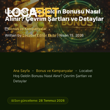
İçeriğe
atla
Locabet Hoş Geldin Bonusu Nasıl
Menü
Alınır? Çevrim Şartları ve Detaylar
Bonus ve Kampanyalar
Written by
Locabet Editör Ekibi
| Nisan 15, 2026
Ana Sayfa
-
Bonus ve Kampanyalar
-
Locabet
Hoş Geldin Bonusu Nasıl Alınır? Çevrim Şartları ve
Detaylar
📅
Son güncelleme:
28 Temmuz 2026