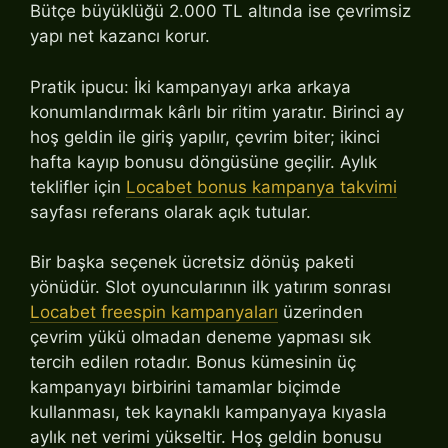
Bütçe büyüklüğü 2.000 TL altında ise çevrimsiz
yapı net kazancı korur.
Pratik ipucu: İki kampanyayı arka arkaya
konumlandırmak kârlı bir ritim yaratır. Birinci ay
hoş geldin ile giriş yapılır, çevrim biter; ikinci
hafta kayıp bonusu döngüsüne geçilir. Aylık
teklifler için
Locabet bonus kampanya takvimi
sayfası referans olarak açık tutular.
Bir başka seçenek ücretsiz dönüş paketi
yönüdür. Slot oyuncularının ilk yatırım sonrası
Locabet freespin kampanyaları
üzerinden
çevrim yükü olmadan deneme yapması sık
tercih edilen rotadır. Bonus kümesinin üç
kampanyayı birbirini tamamlar biçimde
kullanması, tek kaynaklı kampanyaya kıyasla
aylık net verimi yükseltir. Hoş geldin bonusu