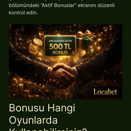
bölümündeki “Aktif Bonuslar” ekranını düzenli
kontrol edin.
Bonusu Hangi
Oyunlarda