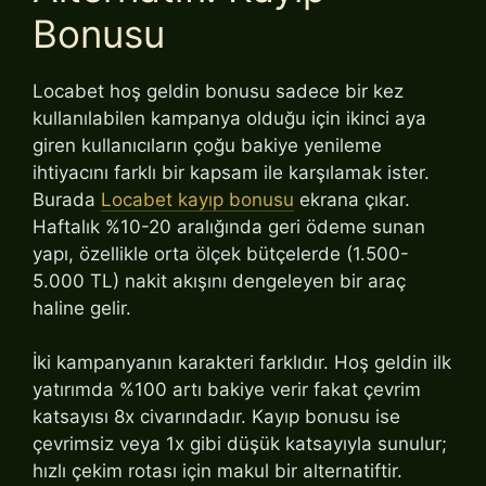
Bonusu
Locabet hoş geldin bonusu sadece bir kez
kullanılabilen kampanya olduğu için ikinci aya
giren kullanıcıların çoğu bakiye yenileme
ihtiyacını farklı bir kapsam ile karşılamak ister.
Burada
Locabet kayıp bonusu
ekrana çıkar.
Haftalık %10-20 aralığında geri ödeme sunan
yapı, özellikle orta ölçek bütçelerde (1.500-
5.000 TL) nakit akışını dengeleyen bir araç
haline gelir.
İki kampanyanın karakteri farklıdır. Hoş geldin ilk
yatırımda %100 artı bakiye verir fakat çevrim
katsayısı 8x civarındadır. Kayıp bonusu ise
çevrimsiz veya 1x gibi düşük katsayıyla sunulur;
hızlı çekim rotası için makul bir alternatiftir.