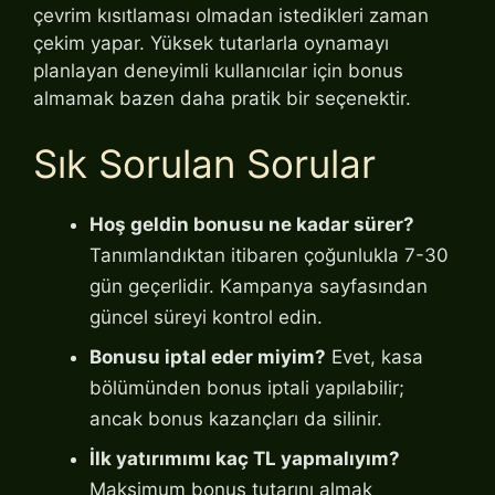
çevrim kısıtlaması olmadan istedikleri zaman
çekim yapar. Yüksek tutarlarla oynamayı
planlayan deneyimli kullanıcılar için bonus
almamak bazen daha pratik bir seçenektir.
Sık Sorulan Sorular
Hoş geldin bonusu ne kadar sürer?
Tanımlandıktan itibaren çoğunlukla 7-30
gün geçerlidir. Kampanya sayfasından
güncel süreyi kontrol edin.
Bonusu iptal eder miyim?
Evet, kasa
bölümünden bonus iptali yapılabilir;
ancak bonus kazançları da silinir.
İlk yatırımımı kaç TL yapmalıyım?
Maksimum bonus tutarını almak