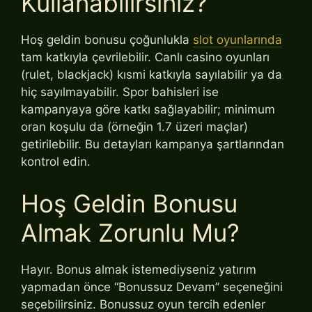
Kullanabilirsiniz?
Hoş geldin bonusu çoğunlukla
slot oyunlarında
tam katkıyla çevrilebilir. Canlı casino oyunları
(rulet, blackjack) kısmi katkıyla sayılabilir ya da
hiç sayılmayabilir. Spor bahisleri ise
kampanyaya göre katkı sağlayabilir; minimum
oran koşulu da (örneğin 1.7 üzeri maçlar)
getirilebilir. Bu detayları kampanya şartlarından
kontrol edin.
Hoş Geldin Bonusu
Almak Zorunlu Mu?
Hayır. Bonus almak istemediyseniz yatırım
yapmadan önce “Bonussuz Devam” seçeneğini
seçebilirsiniz. Bonussuz oyun tercih edenler