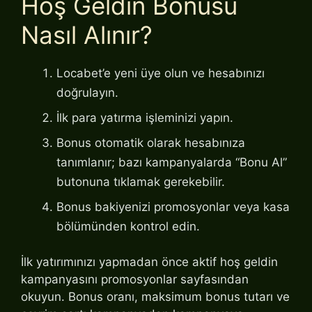
Hoş Geldin Bonusu
Nasıl Alınır?
Locabet’e yeni üye olun ve hesabınızı
doğrulayın.
İlk para yatırma işleminizi yapın.
Bonus otomatik olarak hesabınıza
tanımlanır; bazı kampanyalarda “Bonu Al”
butonuna tıklamak gerekebilir.
Bonus bakiyenizi promosyonlar veya kasa
bölümünden kontrol edin.
İlk yatırımınızı yapmadan önce aktif hoş geldin
kampanyasını promosyonlar sayfasından
okuyun. Bonus oranı, maksimum bonus tutarı ve