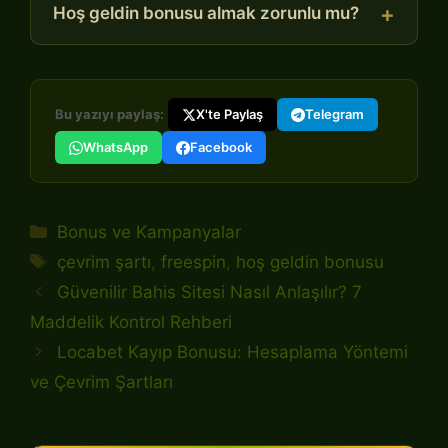
Hoş geldin bonusu almak zorunlu mu?
Bu yazıyı paylaş:
X'te Paylaş
Telegram
WhatsApp
Facebook
Kategoriler
Bonus ve Kampanyalar
Etiketler
çevrim şartı
,
freespin
,
hoş geldin bonusu
Güvenilir Bahis Sitesi Nasıl Anlaşılır? 7
Maddelik Kontrol Rehberi
Locabet Kayıp Bonusu: Hesaplama Yöntemi
ve Çevrim Şartları