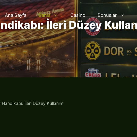
Ana Sayfa
Bahis
Casino
Bonuslar
dikabı: İleri Düzey Kulla
 Handikabı: İleri Düzey Kullanım