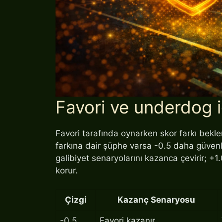
Favori ve underdog i
Favori tarafında oynarken skor farkı beklent
farkına dair şüphe varsa -0.5 daha güvenl
galibiyet senaryolarını kazanca çevirir; +1
korur.
Çizgi
Kazanç Senaryosu
-0.5
Favori kazanır