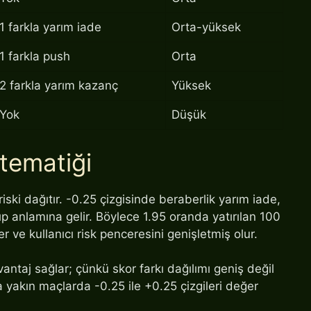
1 farkla yarım iade
Orta-yüksek
1 farkla push
Orta
2 farkla yarım kazanç
Yüksek
Yok
Düşük
tematiği
iski dağıtır. -0.25 çizgisinde beraberlik yarım iade,
p anlamına gelir. Böylece 1.95 oranda yatırılan 100
ve kullanıcı risk penceresini genişletmiş olur.
vantaj sağlar; çünkü skor farkı dağılımı geniş değil
kına yakın maçlarda -0.25 ile +0.25 çizgileri değer