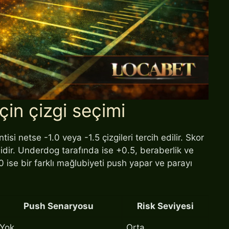
çin çizgi seçimi
isi netse -1.0 veya -1.5 çizgileri tercih edilir. Skor
idir. Underdog tarafında ise +0.5, beraberlik ve
.0 ise bir farklı mağlubiyeti push yapar ve parayı
Push Senaryosu
Risk Seviyesi
Yok
Orta