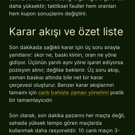
daha yüksektir; taktiksel fauller hem oranları
hem kupon sonuçlarını değiştirir.
Karar akışı ve özet liste
Son dakikada sağlıklı karar için üç soru sırayla
yanıtlanır: skor ne, baskı kimin, oran ne yöne
gidiyor. Üçünün yanıtı aynı yöne işaret ediyorsa
pozisyon alınır; değilse beklenir. Üç soru akışı,
zaman baskısı altında bile net bir karar
çerçevesi oluşturur. Benzer karar akışlarının
tamamı için
canlı bahiste zaman yönetimi
pratik
bir tamamlayıcıdır.
Son olarak, son dakika pazarını her maçta değil,
sahada yüksek tempo gören maçlarda
kullanmak daha rasyoneldir. 10 canlı maçın 3-