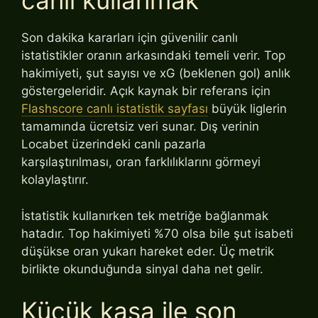
canlı kullanmak
Son dakika kararları için güvenilir canlı
istatistikler oranın arkasındaki temeli verir. Top
hakimiyeti, şut sayısı ve xG (beklenen gol) anlık
göstergeleridir. Açık kaynak bir referans için
Flashscore canlı istatistik sayfası
büyük liglerin
tamamında ücretsiz veri sunar. Dış verinin
Locabet üzerindeki canlı pazarla
karşılaştırılması, oran farklılıklarını görmeyi
kolaylaştırır.
İstatistik kullanırken tek metriğe bağlanmak
hatadır. Top hakimiyeti %70 olsa bile şut isabeti
düşükse oran yukarı hareket eder. Üç metrik
birlikte okunduğunda sinyal daha net gelir.
Küçük kasa ile son