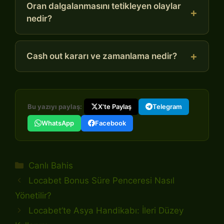
Oran dalgalanmasını tetikleyen olaylar
nedir?
Cash out kararı ve zamanlama nedir?
Bu yazıyı paylaş:
X'te Paylaş
Telegram
WhatsApp
Facebook
Kategoriler
Canlı Bahis
Locabet Bonus Süre Penceresi Nasıl
Yönetilir?
Locabet’te Asya Handikabı: İleri Düzey