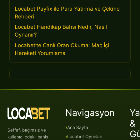
Locabet Payfix ile Para Yatırma ve Çekme
Rehberi
Locabet Handikap Bahsi Nedir, Nasıl
Oynanır?
Locabet’te Canlı Oran Okuma: Maç İçi
Hareketi Yorumlama
Navigasyon
Ya
&
Ana Sayfa
Şeffaf, bağımsız ve
G
Locabet Oyunları
kullanıcı odaklı bahis