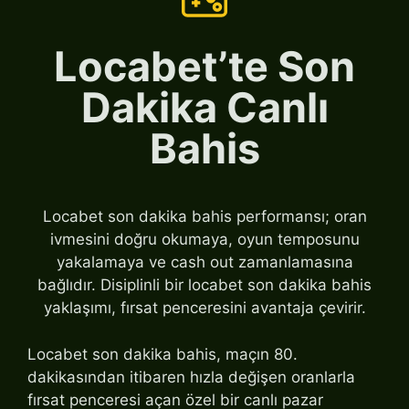
Locabet’te Son
Dakika Canlı
Bahis
Locabet son dakika bahis performansı; oran
ivmesini doğru okumaya, oyun temposunu
yakalamaya ve cash out zamanlamasına
bağlıdır. Disiplinli bir locabet son dakika bahis
yaklaşımı, fırsat penceresini avantaja çevirir.
Locabet son dakika bahis, maçın 80.
dakikasından itibaren hızla değişen oranlarla
fırsat penceresi açan özel bir canlı pazar