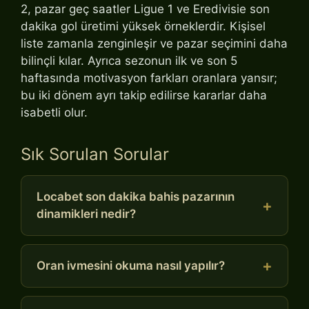
2, pazar geç saatler Ligue 1 ve Eredivisie son
dakika gol üretimi yüksek örneklerdir. Kişisel
liste zamanla zenginleşir ve pazar seçimini daha
bilinçli kılar. Ayrıca sezonun ilk ve son 5
haftasında motivasyon farkları oranlara yansır;
bu iki dönem ayrı takip edilirse kararlar daha
isabetli olur.
Sık Sorulan Sorular
Locabet son dakika bahis pazarının
dinamikleri nedir?
Oran ivmesini okuma nasıl yapılır?