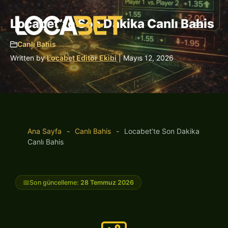
İçeriğe
atla
Locabet’te Son Dakika Canlı Bahis
Menü
Canlı Bahis
Written by
Locabet Editör Ekibi
| Mayıs 12, 2026
Ana Sayfa
-
Canlı Bahis
-
Locabet’te Son Dakika
Canlı Bahis
📅
Son güncelleme:
28 Temmuz 2026