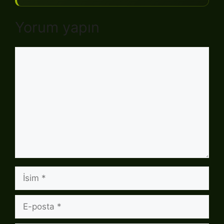
Yorum yapın
Yorum
İsim
E-
posta