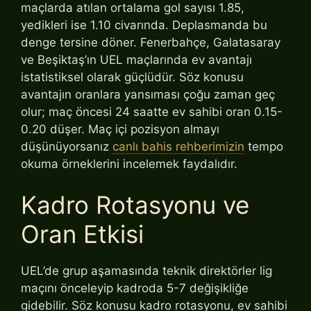
maçlarda atılan ortalama gol sayısı 1.85,
yedikleri ise 1.10 civarında. Deplasmanda bu
denge tersine döner. Fenerbahçe, Galatasaray
ve Beşiktaş’ın UEL maçlarında ev avantajı
istatistiksel olarak güçlüdür. Söz konusu
avantajın oranlara yansıması çoğu zaman geç
olur; maç öncesi 24 saatte ev sahibi oran 0.15-
0.20 düşer. Maç içi pozisyon almayı
düşünüyorsanız
canlı bahis rehberimizin
tempo
okuma örneklerini incelemek faydalıdır.
Kadro Rotasyonu ve
Oran Etkisi
UEL’de grup aşamasında teknik direktörler lig
maçını önceleyip kadroda 5-7 değişikliğe
gidebilir. Söz konusu kadro rotasyonu, ev sahibi