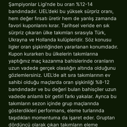
Şampiyonlar Ligi’nde bu oran %12-14
bandındadır. UEL’deki bu yüksek sürpriz oranı,
hem değer fırsatı üretir hem de yanlış zamanda
favori kuponlarını kırar. Tarihsel veride en sık
sürpriz çıkaran ülke takımları sırasıyla Türk,
Ukrayna ve Hollanda kulüpleridir. Söz konusu
ligler oran şişkinliğinden yararlanan konumdadır.
Kupon kurarken bu ülkelerin takımlarına
yaptığınız maç kazanma bahislerinde oranların
uzun vadede gerçek olasılığın altında olduğunu
gözlemlersiniz. UEL’de alt sıra takımlarının ev
sahibi olduğu maçlarda oran şişkinliği %8-12
bandındadır ve bu değeri bulan bahisçiler uzun
vadede anlamlı bir getiri farkı yakalar. Ayrıca bu
takımların sezon içinde grup maçlarında
gösterdikleri performans, eleme turlarında
taşıdıkları momentuma da işaret eder. Gruptan
dördüncü olarak çıkan takımların eleme