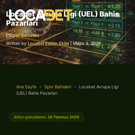
İçeriğe
atla
Locabet Avrupa Ligi (UEL) Bahis
Menü
Pazarları
Spor Bahisleri
Written by
Locabet Editör Ekibi
| Mayıs 3, 2026
Ana Sayfa
-
Spor Bahisleri
-
Locabet Avrupa Ligi
(UEL) Bahis Pazarları
📅
Son güncelleme:
28 Temmuz 2026