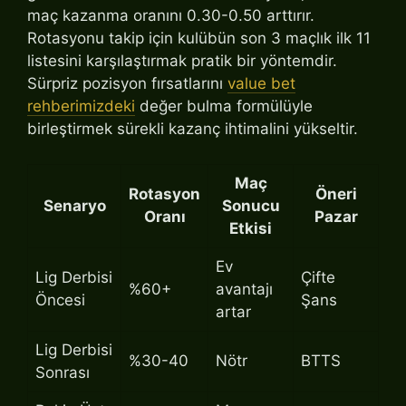
maç kazanma oranını 0.30-0.50 arttırır.
Rotasyonu takip için kulübün son 3 maçlık ilk 11
listesini karşılaştırmak pratik bir yöntemdir.
Sürpriz pozisyon fırsatlarını
value bet
rehberimizdeki
değer bulma formülüyle
birleştirmek sürekli kazanç ihtimalini yükseltir.
Maç
Rotasyon
Öneri
Senaryo
Sonucu
Oranı
Pazar
Etkisi
Ev
Lig Derbisi
Çifte
%60+
avantajı
Öncesi
Şans
artar
Lig Derbisi
%30-40
Nötr
BTTS
Sonrası