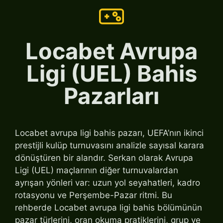
Locabet Avrupa
Ligi (UEL) Bahis
Pazarları
Locabet avrupa ligi bahis pazarı, UEFA’nın ikinci
prestijli kulüp turnuvasını analizle sayısal karara
dönüştüren bir alandır. Serkan olarak Avrupa
Ligi (UEL) maçlarının diğer turnuvalardan
ayrışan yönleri var: uzun yol seyahatleri, kadro
rotasyonu ve Perşembe-Pazar ritmi. Bu
rehberde Locabet avrupa ligi bahis bölümünün
pazar türlerini, oran okuma pratiklerini, grup ve