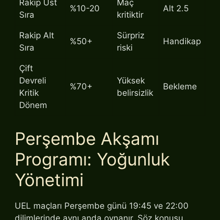
Rakip Üst
Maç
%10-20
Alt 2.5
Sıra
kritiktir
Rakip Alt
Sürpriz
%50+
Handikap
Sıra
riski
Çift
Devreli
Yüksek
%70+
Bekleme
Kritik
belirsizlik
Dönem
Perşembe Akşamı
Programı: Yoğunluk
Yönetimi
UEL maçları Perşembe günü 19:45 ve 22:00
dilimlerinde aynı anda oynanır. Söz konusu