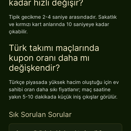
kadar hızlı değişir?
Tipik gecikme 2-4 saniye arasındadır. Sakatlık
ve kırmızı kart anlarında 10 saniyeye kadar
çıkabilir.
Türk takımı maçlarında
kupon oranı daha mı
değişkendir?
Türkçe piyasada yüksek hacim oluştuğu için ev
sahibi oran daha sıkı fiyatlanır; maç saatine
yakın 5-10 dakikada küçük iniş çıkışlar görülür.
Sık Sorulan Sorular