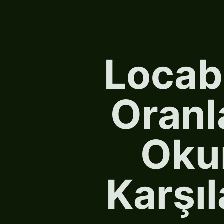
Locab
Oranla
Oku
Karşıl