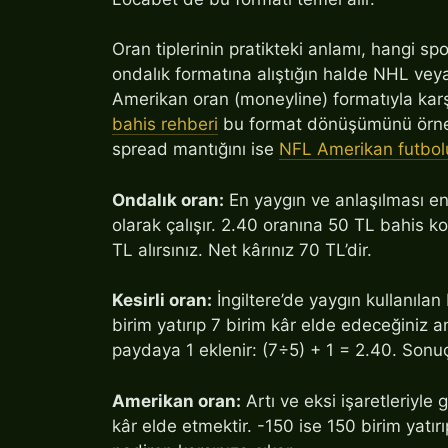
Oran tiplerinin pratikteki anlamı, hangi s
ondalık formatına alıştığın halde NHL vey
Amerikan oran (moneyline) formatıyla karş
bahis rehberi
bu format dönüşümünü örnekl
spread mantığını ise
NFL Amerikan futbol
Ondalık oran:
En yaygın ve anlaşılması en
olarak çalışır. 2.40 oranına 50 TL bahis
TL alırsınız. Net kârınız 70 TL’dir.
Kesirli oran:
İngiltere’de yaygın kullanılan
birim yatırıp 7 birim kâr elde edeceğiniz 
paydaya 1 eklenir: (7÷5) + 1 = 2.40. Sonuç
Amerikan oran:
Artı ve eksi işaretleriyle 
kâr elde etmektir. -150 ise 150 birim yatır