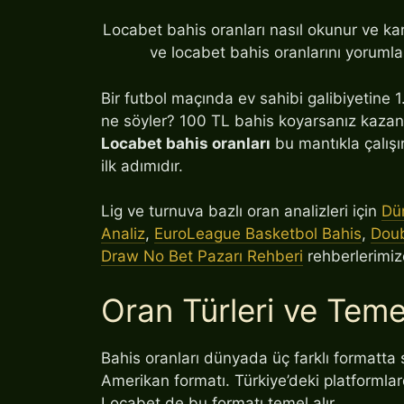
Locabet bahis oranları nasıl okunur ve karş
ve locabet bahis oranlarını yoruml
Bir futbol maçında ev sahibi galibiyetine 
ne söyler? 100 TL bahis koyarsanız kazancı
Locabet bahis oranları
bu mantıkla çalışı
ilk adımıdır.
Lig ve turnuva bazlı oran analizleri için
Dü
Analiz
,
EuroLeague Basketbol Bahis
,
Doub
Draw No Bet Pazarı Rehberi
rehberlerimize
Oran Türleri ve Temel
Bahis oranları dünyada üç farklı formatta su
Amerikan formatı. Türkiye’deki platformlard
Locabet de bu formatı temel alır.