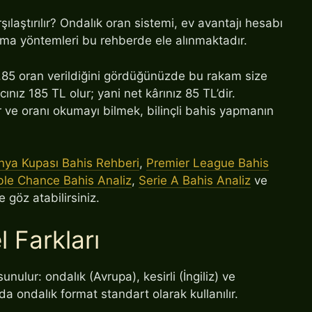
ılaştırılır? Ondalık oran sistemi, ev avantajı hesabı
ama yöntemleri bu rehberde ele alınmaktadır.
1.85 oran verildiğini gördüğünüzde bu rakam size
nız 185 TL olur; yani net kârınız 85 TL’dir.
r ve oranı okumayı bilmek, bilinçli bahis yapmanın
nya Kupası Bahis Rehberi
,
Premier League Bahis
le Chance Bahis Analiz
,
Serie A Bahis Analiz
ve
 göz atabilirsiniz.
 Farkları
nulur: ondalık (Avrupa), kesirli (İngiliz) ve
a ondalık format standart olarak kullanılır.