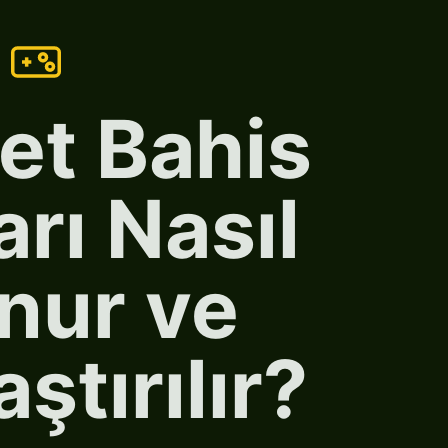
et Bahis
rı Nasıl
nur ve
aştırılır?