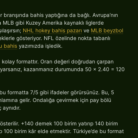
por branşında bahis yaptığına da bağlı. Avrupa’nın
a MLB gibi Kuzey Amerika kaynaklı liglerde
ılaşırsın;
NHL hokey bahis pazarı
ve
MLB beyzbol
erle gösteriyor. NFL özelinde nokta tabanlı
u bahis
yazımızda işledik.
 kolay formattır. Oran değeri doğrudan çarpan
 koyarsanız, kazanmanız durumunda 50 × 2.40 = 120
 bu formatta 7/5 gibi ifadeler görürsünüz. Bu, 5
anlamına gelir. Ondalığa çevirmek için pay bölü
 aynıdır.
gösterilir. +140 demek 100 birim yatırıp 140 birim
ıp 100 birim kâr elde etmektir. Türkiye’de bu format