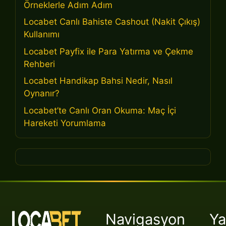
Örneklerle Adım Adım
Locabet Canlı Bahiste Cashout (Nakit Çıkış)
Kullanımı
Locabet Payfix ile Para Yatırma ve Çekme
Rehberi
Locabet Handikap Bahsi Nedir, Nasıl
Oynanır?
Locabet’te Canlı Oran Okuma: Maç İçi
Hareketi Yorumlama
Navigasyon
Ya