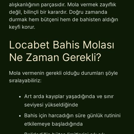
alışkanlığının parçasıdır. Mola vermek zayıflık
değil, bilinçli bir karardır. Doğru zamanda
durmak hem bütçeni hem de bahisten aldığın
keyfi korur.
Locabet Bahis Molası
Ne Zaman Gerekli?
Mola vermenin gerekli olduğu durumları şöyle
sıralayabiliriz:
Art arda kayıplar yaşadığında ve sınır
seviyesi yükseldiğinde
Bahis için harcadığın süre günlük rutinini
etkilemeye başladığında