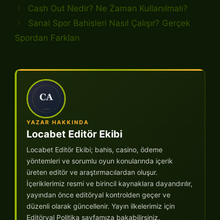
Cash Out Nedir? Ne Zaman Kullanılmalı?
Sanal Spor Bahisleri Nasıl Çalışır? Gerçek
Spordan Farkları
YAZAR HAKKINDA
Locabet Editör Ekibi
Locabet Editör Ekibi; bahis, casino, ödeme
yöntemleri ve sorumlu oyun konularında içerik
üreten editör ve araştırmacılardan oluşur.
İçeriklerimiz resmi ve birincil kaynaklara dayandırılır,
yayından önce editöryal kontrolden geçer ve
düzenli olarak güncellenir. Yayın ilkelerimiz için
Editöryal Politika sayfamıza bakabilirsiniz.