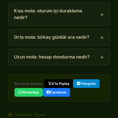
Kısa mola: oturum içi duraklama
nedir?
Orta mola: birkaç günlük ara nedir?
Uzun mola: hesap dondurma nedir?
Bu yazıyı paylaş:
X'te Paylaş
Telegram
WhatsApp
Facebook
Kategoriler
Sorumlu Oyun