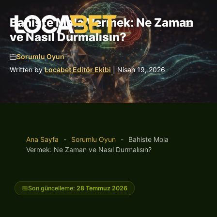
İçeriğe
atla
Bahiste Mola Vermek: Ne Zaman
Menü
ve Nasıl Durmalısın?
Sorumlu Oyun
Written by
Locabet Editör Ekibi
| Nisan 19, 2026
Ana Sayfa
-
Sorumlu Oyun
-
Bahiste Mola
Vermek: Ne Zaman ve Nasıl Durmalısın?
📅
Son güncelleme:
28 Temmuz 2026