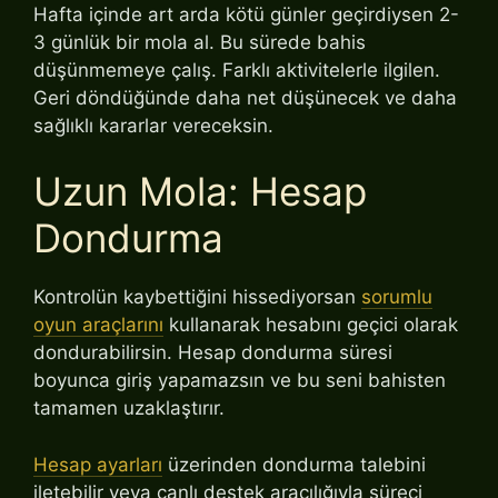
Hafta içinde art arda kötü günler geçirdiysen 2-
3 günlük bir mola al. Bu sürede bahis
düşünmemeye çalış. Farklı aktivitelerle ilgilen.
Geri döndüğünde daha net düşünecek ve daha
sağlıklı kararlar vereceksin.
Uzun Mola: Hesap
Dondurma
Kontrolün kaybettiğini hissediyorsan
sorumlu
oyun araçlarını
kullanarak hesabını geçici olarak
dondurabilirsin. Hesap dondurma süresi
boyunca giriş yapamazsın ve bu seni bahisten
tamamen uzaklaştırır.
Hesap ayarları
üzerinden dondurma talebini
iletebilir veya canlı destek aracılığıyla süreci