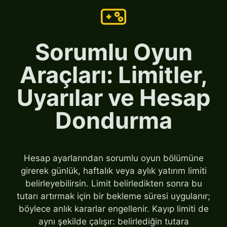
Sorumlu Oyun
Araçları: Limitler,
Uyarılar ve Hesap
Dondurma
Hesap ayarlarından sorumlu oyun bölümüne
girerek günlük, haftalık veya aylık yatırım limiti
belirleyebilirsin. Limit belirledikten sonra bu
tutarı artırmak için bir bekleme süresi uygulanır;
böylece anlık kararlar engellenir. Kayıp limiti de
aynı şekilde çalışır: belirlediğin tutara