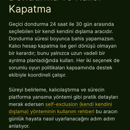
Kapatma
Geçici dondurma 24 saat ile 30 gün arasında
seçilebilen bir kendi kendini dışlama aracıdır.
Dondurma süresi boyunca bahis yapamazsın.
Kalıcı hesap kapatma ise geri dönüşü olmayan
bir karardır; bunu yalnızca uzun vadeli bir
ayrılma planladığında kullan. Her iki seçenek de
sorumlu oyun politikaları kapsamında destek
ekibiyle koordineli çalışır.
Süreyi belirleme, kalıcılaştırma ve sürecin
platforma yansıma yöntemi gibi pratik detayları
merak edersen
self-exclusion (kendi kendini
dışlama) yönteminin kullanım rehberi
bu aracın
günlük hayata nasıl uyarlanacağını adım adım
anlatıyor.