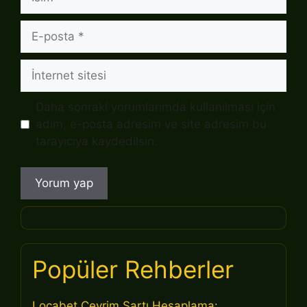
E-
posta
İnternet
sitesi
Daha sonraki yorumlarımda kullanılması için
adım, e-posta adresim ve site adresim bu
tarayıcıya kaydedilsin.
Popüler Rehberler
Locabet Çevrim Şartı Hesaplama: