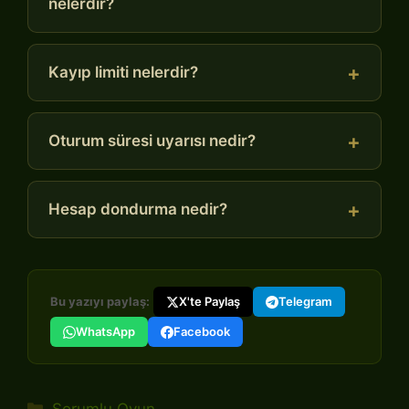
nelerdir?
Kayıp limiti nelerdir?
Oturum süresi uyarısı nedir?
Hesap dondurma nedir?
Bu yazıyı paylaş:
X'te Paylaş
Telegram
WhatsApp
Facebook
Kategoriler