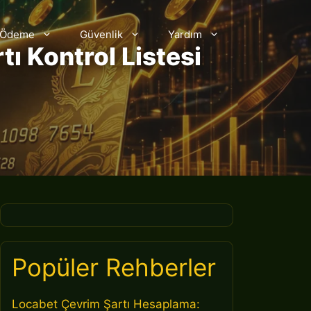
Ödeme
Güvenlik
Yardım
ı Kontrol Listesi
Popüler Rehberler
Locabet Çevrim Şartı Hesaplama: