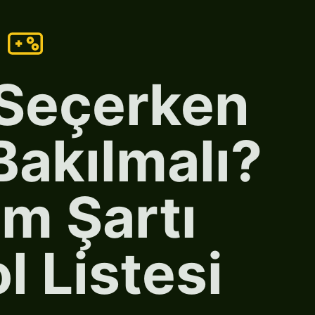
Seçerken
Bakılmalı?
m Şartı
l Listesi