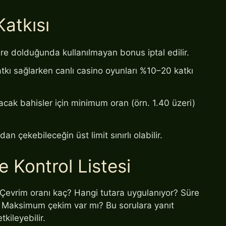
Katkısı
re dolduğunda kullanılmayan bonus iptal edilir.
tkı sağlarken canlı casino oyunları %10–20 katkı
cak bahisler için minimum oran (örn. 1.40 üzeri)
 çekebileceğin üst limit sınırlı olabilir.
Kontrol Listesi
 Çevrim oranı kaç? Hangi tutara uygulanıyor? Süre
r? Maksimum çekim var mı? Bu sorulara yanıt
ileyebilir.