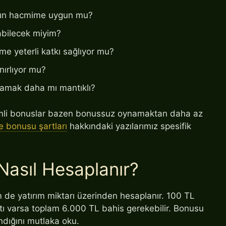
yun hacmime uygun mu?
abilecek miyim?
e yeterli katkı sağlıyor mu?
nırlıyor mu?
amak daha mı mantıklı?
rimli bonuslar bazen bonussuz oynamaktan daha az
 bonusu şartları
hakkındaki yazılarımız spesifik
Nasıl Hesaplanır?
de yatırım miktarı üzerinden hesaplanır. 100 TL
tı varsa toplam 6.000 TL bahis gerekebilir. Bonusu
dığını mutlaka oku.