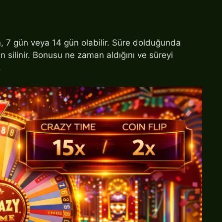
n, 7 gün veya 14 gün olabilir. Süre dolduğunda
 silinir. Bonusu ne zaman aldığını ve süreyi
.