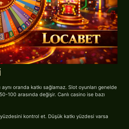
i
 aynı oranda katkı sağlamaz. Slot oyunları genelde
50-100 arasında değişir. Canlı casino ise bazı
yüzdesini kontrol et. Düşük katkı yüzdesi varsa