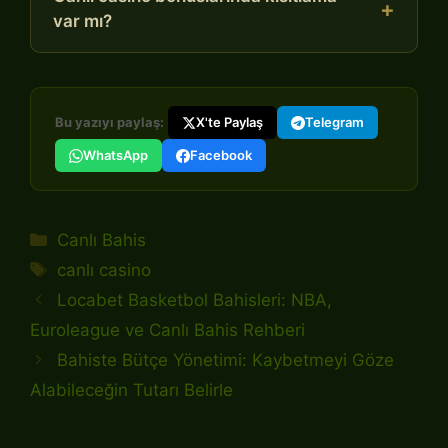
var mı?
Bu yazıyı paylaş:
X'te Paylaş
Telegram
WhatsApp
Facebook
Kategoriler
Canlı Bahis
Etiketler
canlı casino
Locabet Basketbol Bahisleri: NBA,
Euroleague ve Canlı Bahis Rehberi
Bahiste Bütçe Yönetimi: Kaybetmeyi Göze
Alabileceğin Tutarı Belirle