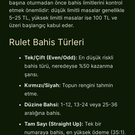
başına oturmadan önce bahis limitlerini kontrol
etmek önemlidir: düşük limitli masalar genellikle
5–25 TL, yüksek limitli masalar ise 100 TL ve
üzeri başlangıç kabul eder.
Rulet Bahis Türleri
Tek/Çift (Even/Odd):
En düşük riskli
bahis türü, neredeyse %50 kazanma
şansı.
Kırmızı/Siyah:
Topun rengini tahmin
etme.
Düzine Bahsi:
1-12, 13-24 veya 25-36
aralığına bahis.
Tam Sayı (Straight Up):
Tek bir
numaraya bahis, en yüksek ödeme (35:1).