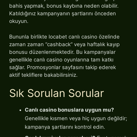
bahis yapmak, bonus kaybına neden olabilir.
Katıldığınız kampanyanın şartlarını önceden
okuyun.
Bununla birlikte locabet canlı casino özelinde
zaman zaman “cashback” veya haftalık kayıp
bonusu düzenlenmektedir. Bu kampanyalar
genellikle canlı casino oyunlarına tam katkı
sağlar. Promosyonlar sayfasını takip ederek
aktif tekliflere bakabilirsiniz.
Sık Sorulan Sorular
Canlı casino bonuslara uygun mu?
Genellikle kısmen veya hiç uygun değildir;
kampanya şartlarını kontrol edin.