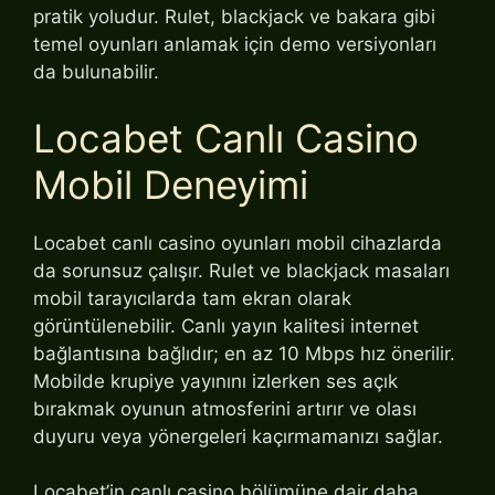
pratik yoludur. Rulet, blackjack ve bakara gibi
temel oyunları anlamak için demo versiyonları
da bulunabilir.
Locabet Canlı Casino
Mobil Deneyimi
Locabet canlı casino oyunları mobil cihazlarda
da sorunsuz çalışır. Rulet ve blackjack masaları
mobil tarayıcılarda tam ekran olarak
görüntülenebilir. Canlı yayın kalitesi internet
bağlantısına bağlıdır; en az 10 Mbps hız önerilir.
Mobilde krupiye yayınını izlerken ses açık
bırakmak oyunun atmosferini artırır ve olası
duyuru veya yönergeleri kaçırmamanızı sağlar.
Locabet’in canlı casino bölümüne dair daha