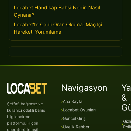
Locabet Handikap Bahsi Nedir, Nasıl
Oynanır?
Locabet’te Canlı Oran Okuma: Maç İçi
Hareketi Yorumlama
Navigasyon
Ya
&
Ana Sayfa
Şeffaf, bağımsız ve
G
Locabet Oyunları
kullanıcı odaklı bahis
bilgilendirme
Güncel Giriş
Gizli
platformu. Hiçbir
Üyelik Rehberi
Poli
operatörü temsil