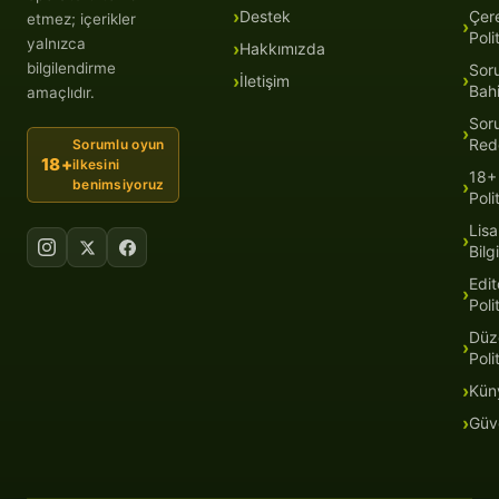
Destek
Çer
etmez; içerikler
Poli
yalnızca
Hakkımızda
bilgilendirme
Sor
İletişim
Bah
amaçlıdır.
Sor
Red
Sorumlu oyun
18+
ilkesini
18+
benimsiyoruz
Poli
Lisa
Bilgi
Edit
Poli
Düz
Poli
Kün
Güve