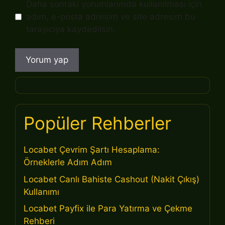
Daha sonraki yorumlarımda kullanılması için
adım, e-posta adresim ve site adresim bu
tarayıcıya kaydedilsin.
Popüler Rehberler
Locabet Çevrim Şartı Hesaplama:
Örneklerle Adım Adım
Locabet Canlı Bahiste Cashout (Nakit Çıkış)
Kullanımı
Locabet Payfix ile Para Yatırma ve Çekme
Rehberi