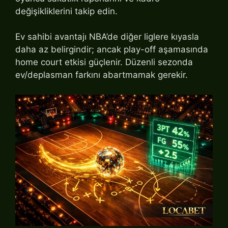
değişikliklerini takip edin.
Ev sahibi avantajı NBA’de diğer liglere kıyasla
daha az belirgindir; ancak play-off aşamasında
home court etkisi güçlenir. Düzenli sezonda
ev/deplasman farkını abartmamak gerekir.