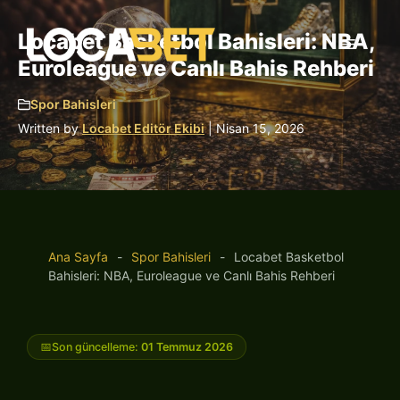
İçeriğe
atla
Locabet Basketbol Bahisleri: NBA,
Menü
Euroleague ve Canlı Bahis Rehberi
Spor Bahisleri
Written by
Locabet Editör Ekibi
| Nisan 15, 2026
Ana Sayfa
-
Spor Bahisleri
-
Locabet Basketbol
Bahisleri: NBA, Euroleague ve Canlı Bahis Rehberi
📅
Son güncelleme:
01 Temmuz 2026