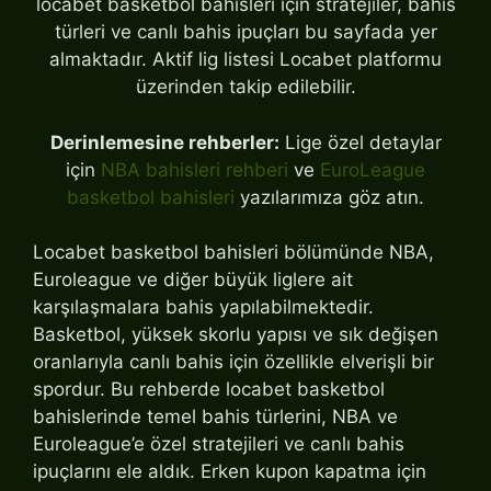
locabet basketbol bahisleri için stratejiler, bahis
türleri ve canlı bahis ipuçları bu sayfada yer
almaktadır. Aktif lig listesi Locabet platformu
üzerinden takip edilebilir.
Derinlemesine rehberler:
Lige özel detaylar
için
NBA bahisleri rehberi
ve
EuroLeague
basketbol bahisleri
yazılarımıza göz atın.
Locabet basketbol bahisleri bölümünde NBA,
Euroleague ve diğer büyük liglere ait
karşılaşmalara bahis yapılabilmektedir.
Basketbol, yüksek skorlu yapısı ve sık değişen
oranlarıyla canlı bahis için özellikle elverişli bir
spordur. Bu rehberde locabet basketbol
bahislerinde temel bahis türlerini, NBA ve
Euroleague’e özel stratejileri ve canlı bahis
ipuçlarını ele aldık. Erken kupon kapatma için