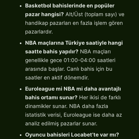
Basketbol bahislerinde en popüler
pazar hangisi?
Alt/Üst (toplam sayı) ve
handikap pazarları en fazla işlem gören
pazarlardır.
NBA maçlarına Türkiye saatiyle hangi
saatte bahis yapılır?
NBA maçları
genellikle gece 01:00-04:00 saatleri
arasında başlar. Canlı bahis için bu
saatler en aktif dönemdir.
Euroleague mi NBA mi daha avantajlı
bahis ortamı sunar?
Her ikisi de farklı
dinamikler sunar. NBA daha fazla
istatistik verisi, Euroleague ise daha az
analiz edilmiş pazarlar sunar.
Oyuncu bahisleri Locabet’te var mı?