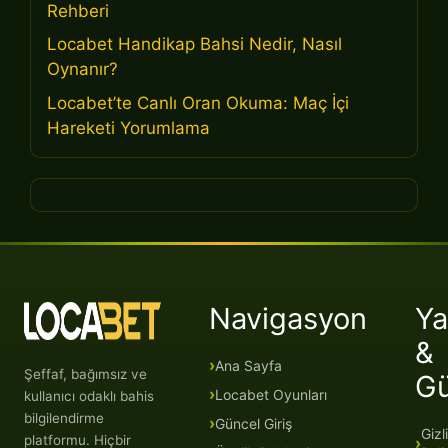
Rehberi
Locabet Handikap Bahsi Nedir, Nasıl
Oynanır?
Locabet’te Canlı Oran Okuma: Maç İçi
Hareketi Yorumlama
Navigasyon
Ya
&
Ana Sayfa
Şeffaf, bağımsız ve
G
Locabet Oyunları
kullanıcı odaklı bahis
bilgilendirme
Güncel Giriş
Gizli
platformu. Hiçbir