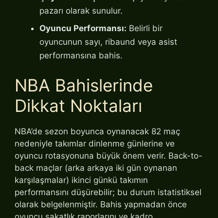
pazarı olarak sunulur.
Oyuncu Performansı:
Belirli bir
oyuncunun sayı, ribaund veya asist
performansına bahis.
NBA Bahislerinde
Dikkat Noktaları
NBA’de sezon boyunca oynanacak 82 maç
nedeniyle takımlar dinlenme günlerine ve
oyuncu rotasyonuna büyük önem verir. Back-to-
back maçlar (arka arkaya iki gün oynanan
karşılaşmalar) ikinci günkü takımın
performansını düşürebilir; bu durum istatistiksel
olarak belgelenmiştir. Bahis yapmadan önce
oyuncu sakatlık raporlarını ve kadro