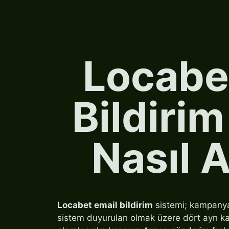
Locabe
Bildirim
Nasıl A
Locabet email bildirim
sistemi; kampanya il
sistem duyuruları olmak üzere dört ayrı k