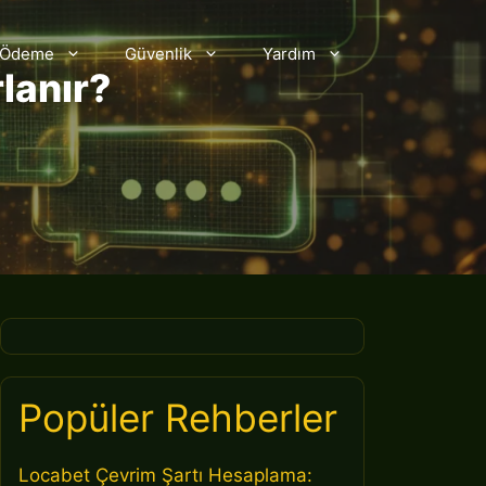
Ödeme
Güvenlik
Yardım
lanır?
Popüler Rehberler
Locabet Çevrim Şartı Hesaplama: