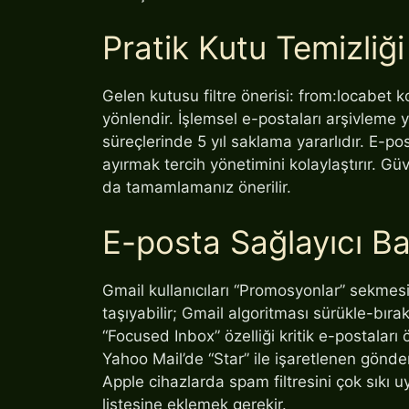
Pratik Kutu Temizliği
Gelen kutusu filtre önerisi: from:locabet
yönlendir. İşlemsel e-postaları arşivleme 
süreçlerinde 5 yıl saklama yararlıdır. E-p
ayırmak tercih yönetimini kolaylaştırır. Gü
da tamamlamanız önerilir.
E-posta Sağlayıcı Baz
Gmail kullanıcıları “Promosyonlar” sekmes
taşıyabilir; Gmail algoritması sürükle-bırak 
“Focused Inbox” özelliği kritik e-postaları 
Yahoo Mail’de “Star” ile işaretlenen göndere
Apple cihazlarda spam filtresini çok sıkı 
listesine eklemek gerekir.