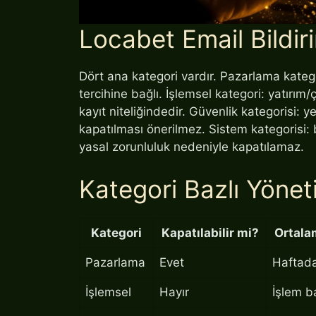
Locabet Email Bildir
Dört ana kategori vardır. Pazarlama katego
tercihine bağlı. İşlemsel kategori: yatırı
kayıt niteliğindedir. Güvenlik kategorisi: ye
kapatılması önerilmez. Sistem kategorisi: b
yasal zorunluluk nedeniyle kapatılamaz.
Kategori Bazlı Yönet
Kategori
Kapatılabilir mi?
Ortala
Pazarlama
Evet
Haftad
İşlemsel
Hayır
İşlem b