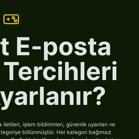
t E-posta
 Tercihleri
yarlanır?
etileri, işlem bildirimleri, güvenlik uyarıları ve
ategoriye bölünmüştür. Her kategori bağımsız