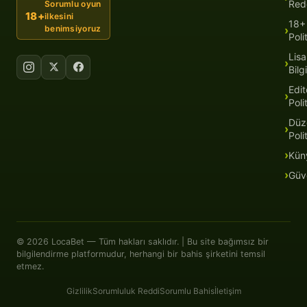
Red
Sorumlu oyun
18+
ilkesini
18+
benimsiyoruz
Poli
Lisa
Bilgi
Edit
Poli
Düz
Poli
Kün
Güve
© 2026 LocaBet — Tüm hakları saklıdır. | Bu site bağımsız bir
bilgilendirme platformudur, herhangi bir bahis şirketini temsil
etmez.
Gizlilik
Sorumluluk Reddi
Sorumlu Bahis
İletişim