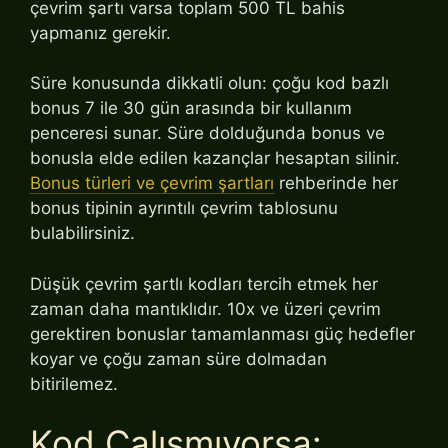
çevrim şartı varsa toplam 500 TL bahis
yapmanız gerekir.
Süre konusunda dikkatli olun: çoğu kod bazlı
bonus 7 ile 30 gün arasında bir kullanım
penceresi sunar. Süre dolduğunda bonus ve
bonusla elde edilen kazançlar hesaptan silinir.
Bonus türleri ve çevrim şartları
rehberinde her
bonus tipinin ayrıntılı çevrim tablosunu
bulabilirsiniz.
Düşük çevrim şartlı kodları tercih etmek her
zaman daha mantıklıdır. 10x ve üzeri çevrim
gerektiren bonuslar tamamlanması güç hedefler
koyar ve çoğu zaman süre dolmadan
bitirilemez.
Kod Çalışmıyorsa: