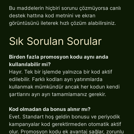
Bu maddelerin hiçbiri sorunu çözmüyorsa canlı
destek hattına kod metnini ve ekran
görüntüsünü ileterek hızlı çözüm alabilirsiniz.
Sık Sorulan Sorular
Birden fazla promosyon kodu aynı anda
kullanılabilir mi?
Hayır. Tek bir işlemde yalnızca bir kod aktif
edilebilir. Farklı kodları ayrı yatırımlarda
kullanmak mümkündür ancak her kodun kendi
şartlarını ayrı ayrı tamamlamanız gerekir.
Kod olmadan da bonus alınır mı?
Evet. Standart hoş geldin bonusu ve periyodik
kampanyalar kod gerektirmeden otomatik aktif
olur. Promosyon kodu ek avantaj sağlar, zorunlu