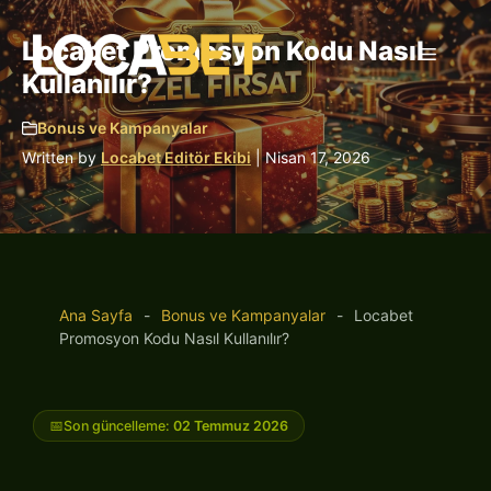
İçeriğe
atla
Locabet Promosyon Kodu Nasıl
Menü
Kullanılır?
Bonus ve Kampanyalar
Written by
Locabet Editör Ekibi
| Nisan 17, 2026
Ana Sayfa
-
Bonus ve Kampanyalar
-
Locabet
Promosyon Kodu Nasıl Kullanılır?
📅
Son güncelleme:
02 Temmuz 2026