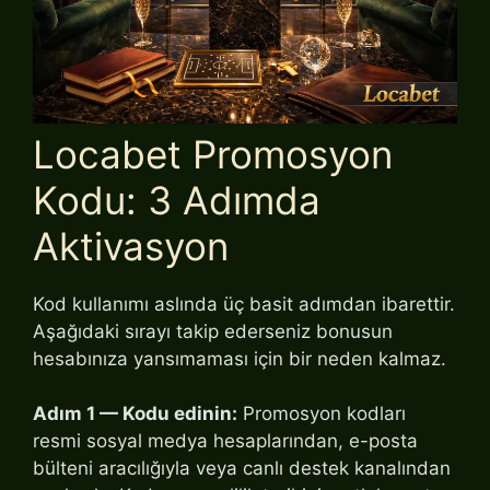
Locabet Promosyon
Kodu: 3 Adımda
Aktivasyon
Kod kullanımı aslında üç basit adımdan ibarettir.
Aşağıdaki sırayı takip ederseniz bonusun
hesabınıza yansımaması için bir neden kalmaz.
Adım 1 — Kodu edinin:
Promosyon kodları
resmi sosyal medya hesaplarından, e-posta
bülteni aracılığıyla veya canlı destek kanalından