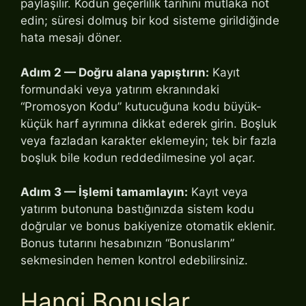
paylaşılır. Kodun geçerlilik tarihini mutlaka not
edin; süresi dolmuş bir kod sisteme girildiğinde
hata mesajı döner.
Adım 2 — Doğru alana yapıştırın:
Kayıt
formundaki veya yatırım ekranındaki
“Promosyon Kodu” kutucuğuna kodu büyük-
küçük harf ayrımına dikkat ederek girin. Boşluk
veya fazladan karakter eklemeyin; tek bir fazla
boşluk bile kodun reddedilmesine yol açar.
Adım 3 — İşlemi tamamlayın:
Kayıt veya
yatırım butonuna bastığınızda sistem kodu
doğrular ve bonus bakiyenize otomatik eklenir.
Bonus tutarını hesabınızın “Bonuslarım”
sekmesinden hemen kontrol edebilirsiniz.
Hangi Bonuslar