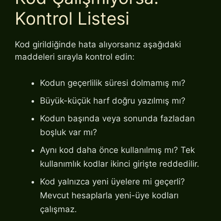
Kontrol Listesi
Kod girildiğinde hata alıyorsanız aşağıdaki
maddeleri sırayla kontrol edin:
Kodun geçerlilik süresi dolmamış mı?
Büyük-küçük harf doğru yazılmış mı?
Kodun başında veya sonunda fazladan
boşluk var mı?
Aynı kod daha önce kullanılmış mı? Tek
kullanımlık kodlar ikinci girişte reddedilir.
Kod yalnızca yeni üyelere mi geçerli?
Mevcut hesaplarla yeni-üye kodları
çalışmaz.