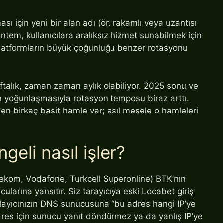
ı için yeni bir alan adı (ör. rakamlı veya uzantısı
yöntem, kullanıcılara aralıksız hizmet sunabilmek için
an platformların büyük çoğunluğu benzer rotasyonu
talık, zaman zaman aylık olabiliyor. 2025 sonu ve
n yoğunlaşmasıyla rotasyon temposu biraz arttı.
ken birkaç basit hamle var; asıl mesele o hamleleri
eli nasıl işler?
Telekom, Vodafone, Turkcell Superonline) BTK’nın
ularına yansıtır. Siz tarayıcıya eski Locabet giriş
ğlayıcınızın DNS sunucusuna “bu adres hangi IP’ye
 adres için sunucu yanıt döndürmez ya da yanlış IP’ye