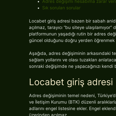
Adres değişimi hesabıma zarar veri
Sık sorulan sorular
Locabet giriş adresi bazen bir sabah ani
açılmaz, tarayıcı “bu siteye ulaşılamıyor
platformunun yaşadığı rutin bir adres değ
güncel olduğunu doğru yerden öğrenmek 
Aşağıda, adres değişiminin arkasındaki te
sağlam yollarını ve olası tuzakları anlata
sonraki değişimde ne yapacağınızı kendi b
Locabet giriş adresi
Adres değişiminin temel nedeni, Türkiye’dek
ve İletişim Kurumu (BTK) düzenli aralıklarl
adlarını engel listesine ekler. Engel eklend
üzerinden açılmaz.