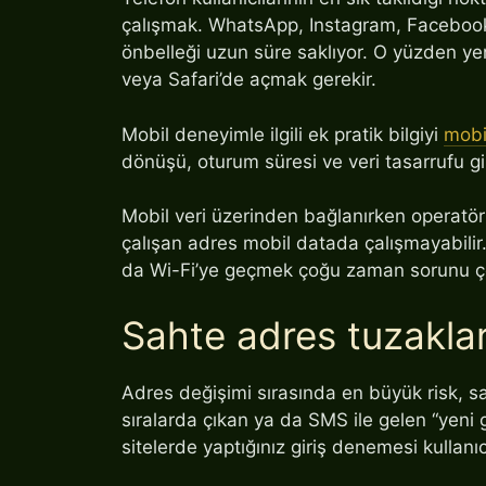
çalışmak. WhatsApp, Instagram, Facebook 
önbelleği uzun süre saklıyor. O yüzden y
veya Safari’de açmak gerekir.
Mobil deneyimle ilgili ek pratik bilgiyi
mobi
dönüşü, oturum süresi ve veri tasarrufu gib
Mobil veri üzerinden bağlanırken operatör 
çalışan adres mobil datada çalışmayabilir
da Wi-Fi’ye geçmek çoğu zaman sorunu çözer.
Sahte adres tuzakla
Adres değişimi sırasında en büyük risk, 
sıralarda çıkan ya da SMS ile gelen “yeni gi
sitelerde yaptığınız giriş denemesi kullanıcı