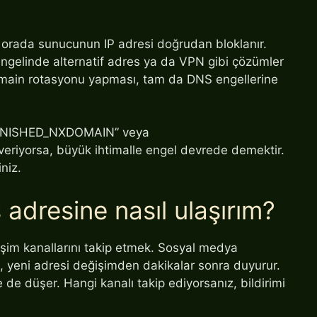
r; orada sunucunun IP adresi doğrudan bloklanır.
ngelinde alternatif adres ya da VPN gibi çözümler
 domain rotasyonu yapması, tam da DNS engellerine
_FINISHED_NXDOMAIN” veya
riyorsa, büyük ihtimalle engel devrede demektir.
niz.
 adresine nasıl ulaşırım?
işim kanallarını takip etmek. Sosyal medya
), yeni adresi değişimden dakikalar sonra duyurur.
 de düşer. Hangi kanalı takip ediyorsanız, bildirimi