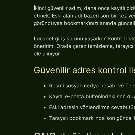
İkinci güvenilir adım, daha önce kayıtlı o
etmek. Eski alan adı bazen son bir kez ye
göründüyse bookmark’ınızı anında güncell
Locabet giriş sorunu yaşarken kontrol lis
öneririm. Orada çerez temizleme, tarayıcı 
ele alınıyor.
Güvenilir adres kontrol li
Resmi sosyal medya hesabı ve Tele
Kayıtlı e-posta bültenindeki son du
Eski adresin yönlendirme cevabı (3
Tarayıcı bookmark’ında son güncel l