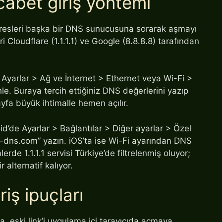
cabet giriş yöntemi
 adresleri başka bir DNS sunucusuna sorarak aşmayı
i Cloudflare (1.1.1.1) ve Google (8.8.8.8) tarafından
Ayarlar > Ağ ve İnternet > Ethernet veya Wi-Fi >
. Buraya tercih ettiğiniz DNS değerlerini yazıp
ayfa büyük ihtimalle hemen açılır.
id’de Ayarlar > Bağlantılar > Diğer ayarlar > Özel
-dns.com” yazın. iOS’ta ise Wi-Fi ayarından DNS
erde 1.1.1.1 servisi Türkiye’de filtrelenmiş oluyor;
alternatif kalıyor.
iş ipuçları
kta, eski link’i uygulama içi tarayıcıda açmaya