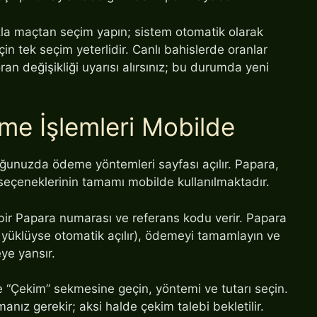
la maçtan seçim yapın; sistem otomatik olarak
n tek seçim yeterlidir. Canlı bahislerde oranlar
ran değişikliği uyarısı alırsınız; bu durumda yeni
me İşlemleri Mobilde
ğunuzda ödeme yöntemleri sayfası açılır. Papara,
 seçeneklerinin tamamı mobilde kullanılmaktadır.
 bir Papara numarası ve referans kodu verir. Papara
yüklüyse otomatik açılır), ödemeyi tamamlayın ve
ye yansır.
 “Çekim” sekmesine geçin, yöntemi ve tutarı seçin.
nız gerekir; aksi halde çekim talebi bekletilir.