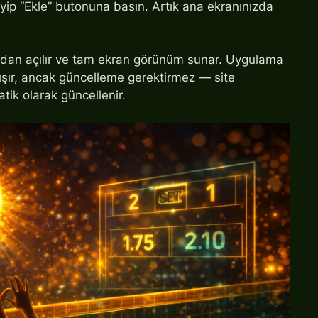
eyip “Ekle” butonuna basın. Artık ana ekranınızda
adan açılır ve tam ekran görünüm sunar. Uygulama
lışır, ancak güncelleme gerektirmez — site
ik olarak güncellenir.