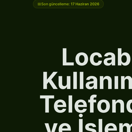
📅
Son güncelleme:
17 Haziran 2026
Locab
Kullanı
Telefon
ve İşle