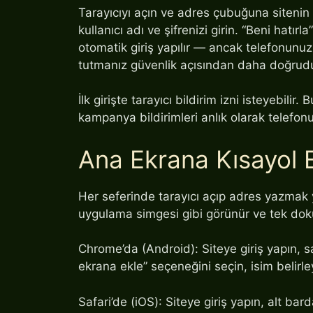
Tarayıcıyı açın ve adres çubuğuna sitenin 
kullanıcı adı ve şifrenizi girin. “Beni hatır
otomatik giriş yapılır — ancak telefonunu
tutmanız güvenlik açısından daha doğrudu
İlk girişte tarayıcı bildirim izni isteyebilir
kampanya bildirimleri anlık olarak telefonu
Ana Ekrana Kısayol 
Her seferinde tarayıcı açıp adres yazmak ye
uygulama simgesi gibi görünür ve tek doku
Chrome’da (Android): Siteye giriş yapın,
ekrana ekle” seçeneğini seçin, isim belirl
Safari’de (iOS): Siteye giriş yapın, alt b