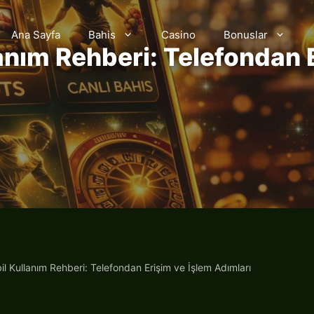
Ana Sayfa
Bahis
Casino
Bonuslar
anım Rehberi: Telefondan 
l Kullanım Rehberi: Telefondan Erişim ve İşlem Adımları