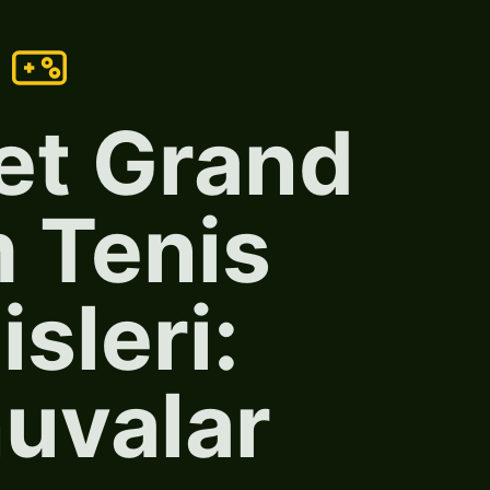
et Grand
 Tenis
sleri:
uvalar