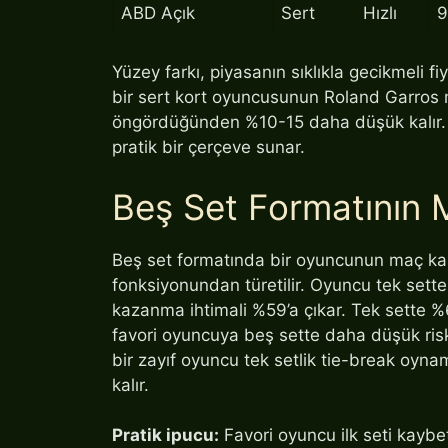
ABD Açık
Sert
Hızlı
9
Yüzey farkı, piyasanın sıklıkla gecikmeli f
bir sert kort oyuncusunun Roland Garros
öngördüğünden %10-15 daha düşük kalır. 
pratik bir çerçeve sunar.
Beş Set Formatının 
Beş set formatında bir oyuncunun maç kaz
fonksiyonundan türetilir. Oyuncu tek sett
kazanma ihtimali %59’a çıkar. Tek sette %6
favori oyuncuya beş sette daha düşük risk 
bir zayıf oyuncu tek setlik tie-break oyna
kalır.
Pratik ipucu:
Favori oyuncu ilk seti kaybe