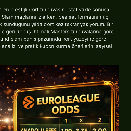
en prestijli dört turnuvasını istatistikle sonuca
 Slam maçlarını izlerken, beş set formatının üç
k sunduğunu yılda dört kez tekrar yaşıyorum. Bir
de geri dönüş ihtimali Masters turnuvalarına göre
grand slam bahis pazarında kort yüzeyine göre
i analizi ve pratik kupon kurma önerilerini sayısal