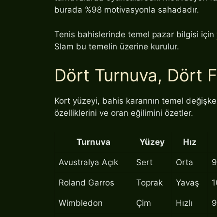
burada %98 motivasyonla sahadadır.
Tenis bahislerinde temel pazar bilgisi için
Slam bu temelin üzerine kurulur.
Dört Turnuva, Dört F
Kort yüzeyi, bahis kararının temel değişke
özelliklerini ve oran eğilimini özetler.
Turnuva
Yüzey
Hız
Avustralya Açık
Sert
Orta
9
Roland Garros
Toprak
Yavaş
1
Wimbledon
Çim
Hızlı
9