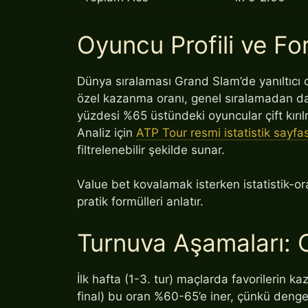
Oyuncu Profili ve Fo
Dünya sıralaması Grand Slam’de yanıltıcı 
özel kazanma oranı, genel sıralamadan da
yüzdesi %65 üstündeki oyuncular çift kırılm
Analiz için
ATP Tour resmi istatistik sayfas
filtrelenebilir şekilde sunar.
Value bet kovalamak isterken istatistik-
pratik formülleri anlatır.
Turnuva Aşamaları: 
İlk hafta (1-3. tur) maçlarda favorilerin ka
final) bu oran %60-65’e iner, çünkü dengeli