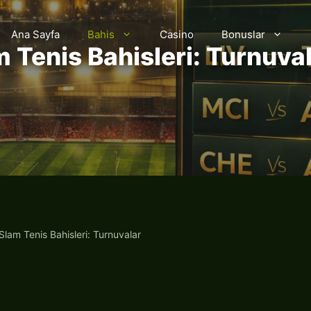
Ana Sayfa
Bahis
Casino
Bonuslar
 Tenis Bahisleri: Turnuva
lam Tenis Bahisleri: Turnuvalar