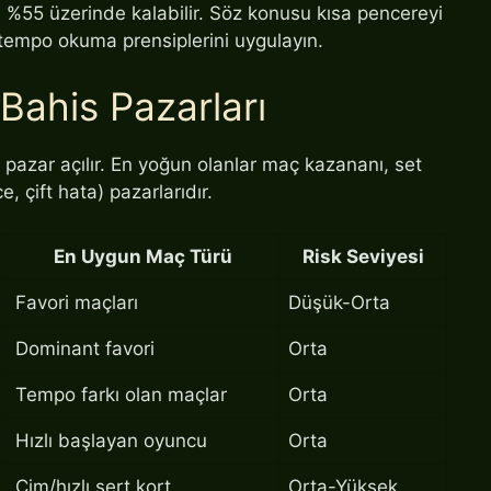
â %55 üzerinde kalabilir. Söz konusu kısa pencereyi
tempo okuma prensiplerini uygulayın.
Bahis Pazarları
pazar açılır. En yoğun olanlar maç kazananı, set
, çift hata) pazarlarıdır.
En Uygun Maç Türü
Risk Seviyesi
Favori maçları
Düşük-Orta
Dominant favori
Orta
Tempo farkı olan maçlar
Orta
Hızlı başlayan oyuncu
Orta
Çim/hızlı sert kort
Orta-Yüksek