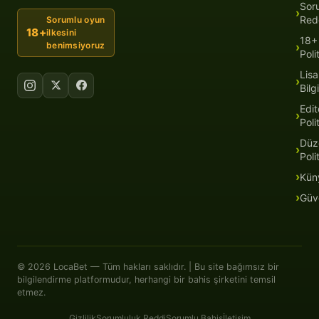
Sor
Red
Sorumlu oyun
18+
ilkesini
18+
benimsiyoruz
Poli
Lisa
Bilgi
Edit
Poli
Düz
Poli
Kün
Güve
© 2026 LocaBet — Tüm hakları saklıdır. | Bu site bağımsız bir
bilgilendirme platformudur, herhangi bir bahis şirketini temsil
etmez.
Gizlilik
Sorumluluk Reddi
Sorumlu Bahis
İletişim