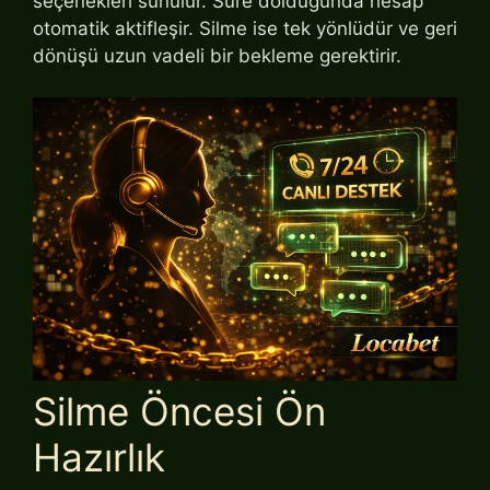
seçenekleri sunulur. Süre dolduğunda hesap
otomatik aktifleşir. Silme ise tek yönlüdür ve geri
dönüşü uzun vadeli bir bekleme gerektirir.
Silme Öncesi Ön
Hazırlık