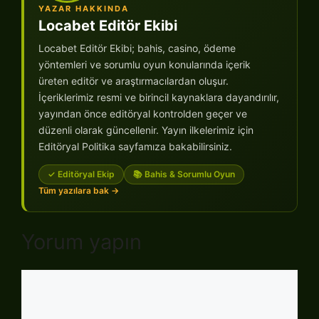
YAZAR HAKKINDA
Locabet Editör Ekibi
Locabet Editör Ekibi; bahis, casino, ödeme
yöntemleri ve sorumlu oyun konularında içerik
üreten editör ve araştırmacılardan oluşur.
İçeriklerimiz resmi ve birincil kaynaklara dayandırılır,
yayından önce editöryal kontrolden geçer ve
düzenli olarak güncellenir. Yayın ilkelerimiz için
Editöryal Politika sayfamıza bakabilirsiniz.
✓ Editöryal Ekip
📚 Bahis & Sorumlu Oyun
Tüm yazılara bak →
Yorum yapın
Yorum