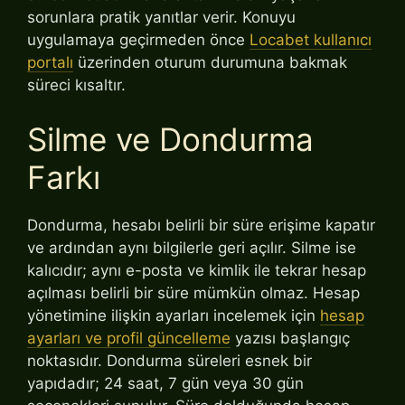
sorunlara pratik yanıtlar verir. Konuyu
uygulamaya geçirmeden önce
Locabet kullanıcı
portalı
üzerinden oturum durumuna bakmak
süreci kısaltır.
Silme ve Dondurma
Farkı
Dondurma, hesabı belirli bir süre erişime kapatır
ve ardından aynı bilgilerle geri açılır. Silme ise
kalıcıdır; aynı e-posta ve kimlik ile tekrar hesap
açılması belirli bir süre mümkün olmaz. Hesap
yönetimine ilişkin ayarları incelemek için
hesap
ayarları ve profil güncelleme
yazısı başlangıç
noktasıdır. Dondurma süreleri esnek bir
yapıdadır; 24 saat, 7 gün veya 30 gün