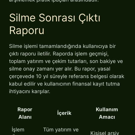
Silme Sonrası Çıktı
Raporu
Silme işlemi tamamlandığında kullanıcıya bir
çıktı raporu iletilir. Raporda işlem geçmişi,
toplam yatırım ve çekim tutarları, son bakiye ve
silme onay zamanı yer alır. Bu rapor, yasal
çerçevede 10 yıl süreyle referans belgesi olarak
kabul edilir ve kullanıcının finansal kayıt tutma
ihtiyacını karşılar.
Rapor
Kullanım
İçerik
Alanı
Amacı
İşlem
Tüm yatırım ve
Kişisel arşiv