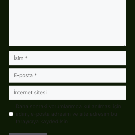
İsim
E-
posta
İnternet
sitesi
Daha sonraki yorumlarımda kullanılması için
adım, e-posta adresim ve site adresim bu
tarayıcıya kaydedilsin.