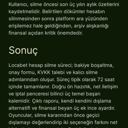
Kullanıcı, silme öncesi son üç yılın aylık özetlerini
kaydetmelidir. Belirtilen dökümler hesabın
silinmesinden sonra platform ara yüzünden
erişilemez hale geldiğinden, arşiv alışkanlığı
finansal açıdan kritik önemdedir.
Sonuç
Locabet hesap silme süreci; bakiye boşaltma,
onay formu, KVKK talebi ve kalıcı silme
adımlarından oluşur. Süreç tipik olarak 72 saat
içinde tamamlanır. Doğru ön hazırlık, net iletişim
ve iptal penceresi bilinci üç temel başarı
kalemidir. Çıktı raporu, kendi kendini dışlama
alternatifi ve finansal beyan üç ek ince ayardır.
Oyuncular, silme kararından önce geçici
dışlamayı değerlendirip iki seçeneğin farkını net