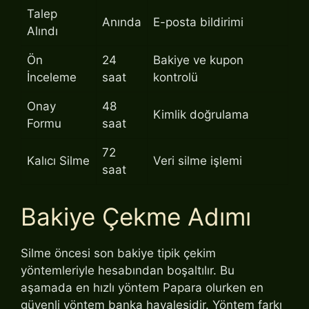
Talep
Anında
E-posta bildirimi
Alındı
Ön
24
Bakiye ve kupon
İnceleme
saat
kontrolü
Onay
48
Kimlik doğrulama
Formu
saat
72
Kalıcı Silme
Veri silme işlemi
saat
Bakiye Çekme Adımı
Silme öncesi son bakiye tipik çekim
yöntemleriyle hesabından boşaltılır. Bu
aşamada en hızlı yöntem Papara olurken en
güvenli yöntem banka havalesidir. Yöntem farkı