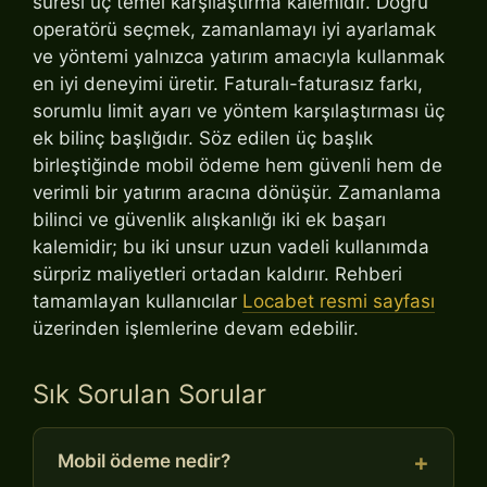
süresi üç temel karşılaştırma kalemidir. Doğru
operatörü seçmek, zamanlamayı iyi ayarlamak
ve yöntemi yalnızca yatırım amacıyla kullanmak
en iyi deneyimi üretir. Faturalı-faturasız farkı,
sorumlu limit ayarı ve yöntem karşılaştırması üç
ek bilinç başlığıdır. Söz edilen üç başlık
birleştiğinde mobil ödeme hem güvenli hem de
verimli bir yatırım aracına dönüşür. Zamanlama
bilinci ve güvenlik alışkanlığı iki ek başarı
kalemidir; bu iki unsur uzun vadeli kullanımda
sürpriz maliyetleri ortadan kaldırır. Rehberi
tamamlayan kullanıcılar
Locabet resmi sayfası
üzerinden işlemlerine devam edebilir.
Sık Sorulan Sorular
Mobil ödeme nedir?