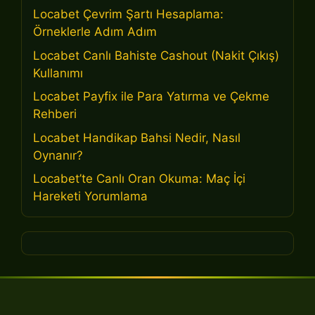
Locabet Çevrim Şartı Hesaplama:
Örneklerle Adım Adım
Locabet Canlı Bahiste Cashout (Nakit Çıkış)
Kullanımı
Locabet Payfix ile Para Yatırma ve Çekme
Rehberi
Locabet Handikap Bahsi Nedir, Nasıl
Oynanır?
Locabet’te Canlı Oran Okuma: Maç İçi
Hareketi Yorumlama