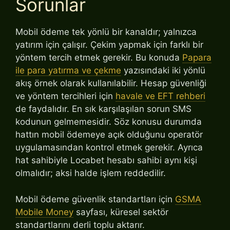
Sorunlar
Mobil ödeme tek yönlü bir kanaldır; yalnızca
yatırım için çalışır. Çekim yapmak için farklı bir
yöntem tercih etmek gerekir. Bu konuda
Papara
ile para yatırma ve çekme
yazısındaki iki yönlü
akış örnek olarak kullanılabilir. Hesap güvenliği
ve yöntem tercihleri için
havale ve EFT rehberi
de faydalıdır. En sık karşılaşılan sorun SMS
kodunun gelmemesidir. Söz konusu durumda
hattın mobil ödemeye açık olduğunu operatör
uygulamasından kontrol etmek gerekir. Ayrıca
hat sahibiyle Locabet hesabı sahibi aynı kişi
olmalıdır; aksi halde işlem reddedilir.
Mobil ödeme güvenlik standartları için
GSMA
Mobile Money
sayfası, küresel sektör
standartlarını derli toplu aktarır.