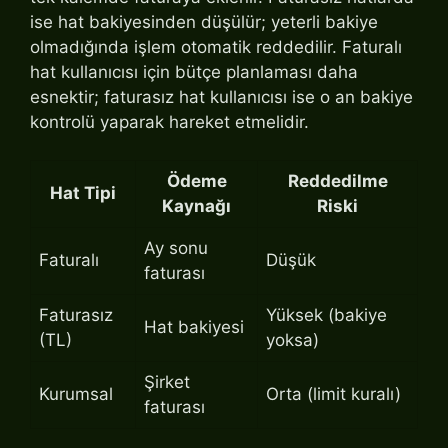
ise hat bakiyesinden düşülür; yeterli bakiye
olmadığında işlem otomatik reddedilir. Faturalı
hat kullanıcısı için bütçe planlaması daha
esnektir; faturasız hat kullanıcısı ise o an bakiye
kontrolü yaparak hareket etmelidir.
Ödeme
Reddedilme
Hat Tipi
Kaynağı
Riski
Ay sonu
Faturalı
Düşük
faturası
Faturasız
Yüksek (bakiye
Hat bakiyesi
(TL)
yoksa)
Şirket
Kurumsal
Orta (limit kuralı)
faturası