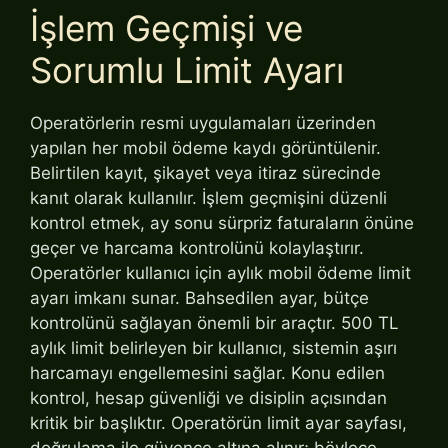
İşlem Geçmişi ve
Sorumlu Limit Ayarı
Operatörlerin resmi uygulamaları üzerinden
yapılan her mobil ödeme kaydı görüntülenir.
Belirtilen kayıt, şikayet veya itiraz sürecinde
kanıt olarak kullanılır. İşlem geçmişini düzenli
kontrol etmek, ay sonu sürpriz faturaların önüne
geçer ve harcama kontrolünü kolaylaştırır.
Operatörler kullanıcı için aylık mobil ödeme limit
ayarı imkanı sunar. Bahsedilen ayar, bütçe
kontrolünü sağlayan önemli bir araçtır. 500 TL
aylık limit belirleyen bir kullanıcı, sistemin aşırı
harcamayı engellemesini sağlar. Konu edilen
kontrol, hesap güvenliği ve disiplin açısından
kritik bir başlıktır. Operatörün limit ayar sayfası,
doğrulama ile güvence altına alınır; böylece