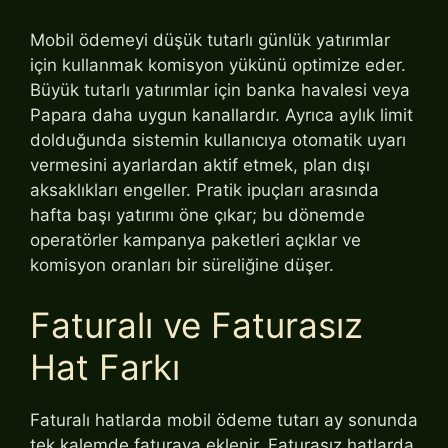
Mobil ödemeyi düşük tutarlı günlük yatırımlar
için kullanmak komisyon yükünü optimize eder.
Büyük tutarlı yatırımlar için banka havalesi veya
Papara daha uygun kanallardır. Ayrıca aylık limit
dolduğunda sistemin kullanıcıya otomatik uyarı
vermesini ayarlardan aktif etmek, plan dışı
aksaklıkları engeller. Pratik ipuçları arasında
hafta başı yatırımı öne çıkar; bu dönemde
operatörler kampanya paketleri açıklar ve
komisyon oranları bir süreliğine düşer.
Faturalı ve Faturasız
Hat Farkı
Faturalı hatlarda mobil ödeme tutarı ay sonunda
tek kalemde faturaya eklenir. Faturasız hatlarda