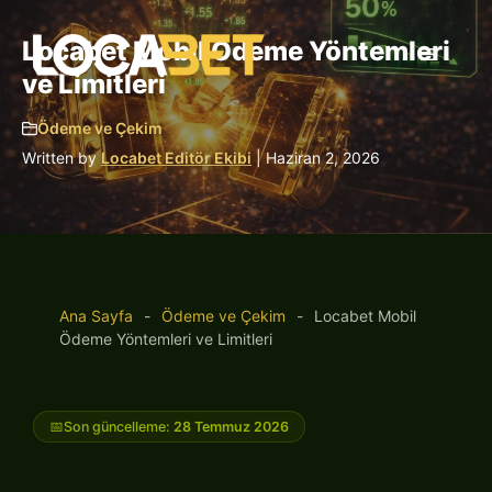
İçeriğe
atla
Locabet Mobil Ödeme Yöntemleri
Menü
ve Limitleri
Ödeme ve Çekim
Written by
Locabet Editör Ekibi
| Haziran 2, 2026
Ana Sayfa
-
Ödeme ve Çekim
-
Locabet Mobil
Ödeme Yöntemleri ve Limitleri
📅
Son güncelleme:
28 Temmuz 2026