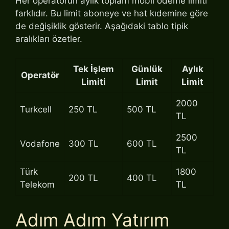
Her operatörün aylık toplam mobil ödeme limiti
farklıdır. Bu limit aboneye ve hat kıdemine göre
de değişiklik gösterir. Aşağıdaki tablo tipik
aralıkları özetler.
Tek İşlem
Günlük
Aylık
Operatör
Limiti
Limit
Limit
2000
Turkcell
250 TL
500 TL
TL
2500
Vodafone
300 TL
600 TL
TL
Türk
1800
200 TL
400 TL
Telekom
TL
Adım Adım Yatırım