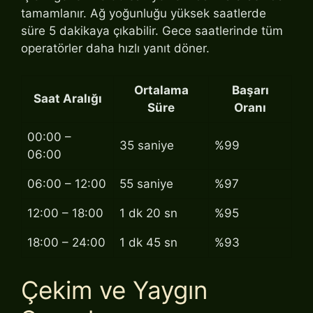
tamamlanır. Ağ yoğunluğu yüksek saatlerde
süre 5 dakikaya çıkabilir. Gece saatlerinde tüm
operatörler daha hızlı yanıt döner.
Ortalama
Başarı
Saat Aralığı
Süre
Oranı
00:00 –
35 saniye
%99
06:00
06:00 – 12:00
55 saniye
%97
12:00 – 18:00
1 dk 20 sn
%95
18:00 – 24:00
1 dk 45 sn
%93
Çekim ve Yaygın