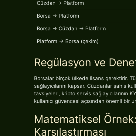
Cüzdan → Platform
Borsa → Platform
Borsa → Cüzdan → Platform
Platform → Borsa (çekim)
Regülasyon ve Dene
Borsalar birçok ülkede lisans gerektirir. 
sağlayıcılarını kapsar. Cüzdanlar şahıs ku
tavsiyeleri, kripto servis sağlayıcılarının
kullanıcı güvencesi açısından önemli bir u
Matematiksel Örnek
Karşılaştırması