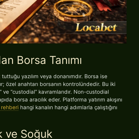
an Borsa Tanımı
t tuttuğu yazılım veya donanımdır. Borsa ise
ır; özel anahtarı borsanın kontrolündedir. Bu iki
” ve “custodial” kavramlarıdır. Non-custodial
pıda borsa aracılık eder. Platforma yatırım akışını
 rehberi
hangi kanalın hangi adımlarla çalıştığını
ak ve Soğuk