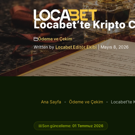
İçeriğe
atla
Locabet’te Kripto 
Ödeme ve Çekim
Written by
Locabet Editör Ekibi
| Mayıs 8, 2026
Ana Sayfa
-
Ödeme ve Çekim
-
Locabet’te 
📅
Son güncelleme:
01 Temmuz 2026