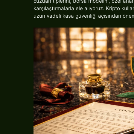
cüzdan tiplerini, borsa modelini, özel ana
karşılaştırmalarla ele alıyoruz. Kripto kulla
uzun vadeli kasa güvenliği açısından önemli