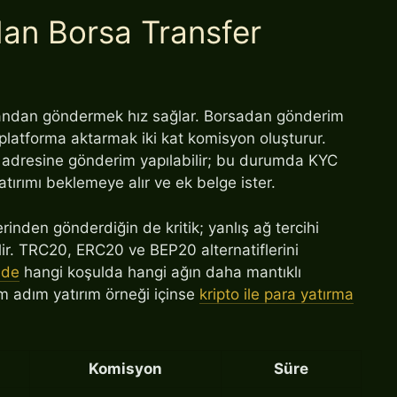
an Borsa Transfer
dandan göndermek hız sağlar. Borsadan gönderim
latforma aktarmak iki kat komisyon oluşturur.
m adresine gönderim yapılabilir; bu durumda KYC
atırımı beklemeye alır ve ek belge ister.
rinden gönderdiğin de kritik; yanlış ağ tercihi
r. TRC20, ERC20 ve BEP20 alternatiflerini
nde
hangi koşulda hangi ağın daha mantıklı
m adım yatırım örneği içinse
kripto ile para yatırma
Komisyon
Süre