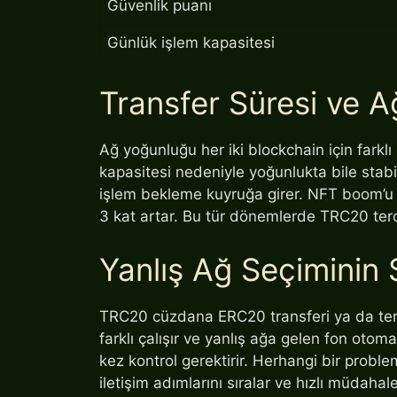
Güvenlik puanı
Günlük işlem kapasitesi
Transfer Süresi ve 
Ağ yoğunluğu her iki blockchain için farkl
kapasitesi nedeniyle yoğunlukta bile stabil
işlem bekleme kuyruğa girer. NFT boom’u 
3 kat artar. Bu tür dönemlerde TRC20 terci
Yanlış Ağ Seçiminin 
TRC20 cüzdana ERC20 transferi ya da tersi,
farklı çalışır ve yanlış ağa gelen fon otomat
kez kontrol gerektirir. Herhangi bir prob
iletişim adımlarını sıralar ve hızlı müdahale 