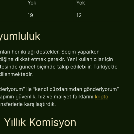
Yok
Yok
19
12
yumluluk
arı her iki ağı destekler. Seçim yaparken
iğine dikkat etmek gerekir. Yeni kullanıcılar için
tesinde güncel biçimde takip edilebilir. Türkiye’de
illenmektedir.
deriyorum” ile “kendi cüzdanımdan gönderiyorum”
yapının güvenlik, hız ve maliyet farklarını
kripto
sferlerle karşılaştırdık.
 Yıllık Komisyon