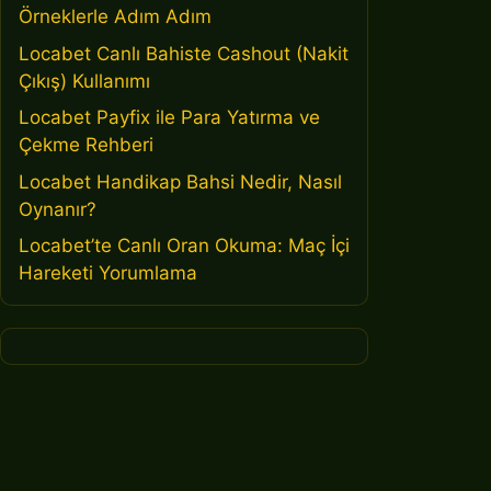
Örneklerle Adım Adım
Locabet Canlı Bahiste Cashout (Nakit
Çıkış) Kullanımı
Locabet Payfix ile Para Yatırma ve
Çekme Rehberi
Locabet Handikap Bahsi Nedir, Nasıl
Oynanır?
Locabet’te Canlı Oran Okuma: Maç İçi
Hareketi Yorumlama