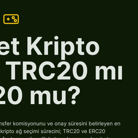
t Kripto
: TRC20 mı
20 mu?
ransfer komisyonunu ve onay süresini belirleyen en
 kripto ağ seçimi sürecini; TRC20 ve ERC20