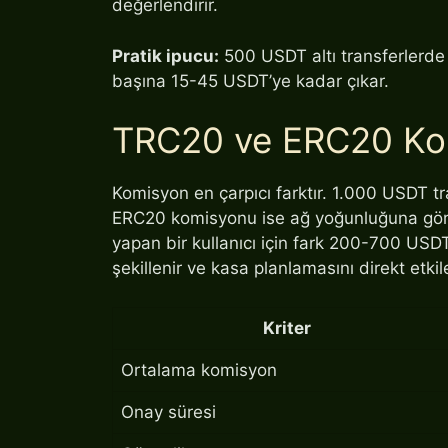
değerlendirir.
Pratik ipucu:
500 USDT altı transferlerde
başına 15-45 USDT’ye kadar çıkar.
TRC20 ve ERC20 Kom
Komisyon en çarpıcı farktır. 1.000 USDT 
ERC20 komisyonu ise ağ yoğunluğuna göre
yapan bir kullanıcı için fark 200-700 USDT’y
şekillenir ve kasa planlamasını direkt etkil
Kriter
Ortalama komisyon
Onay süresi