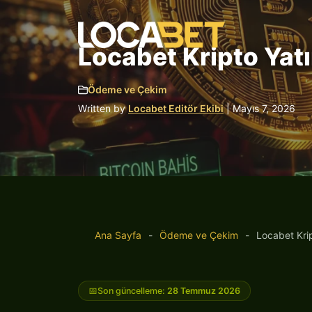
İçeriğe
atla
Locabet Kripto Ya
Ödeme ve Çekim
Written by
Locabet Editör Ekibi
| Mayıs 7, 2026
Ana Sayfa
-
Ödeme ve Çekim
-
Locabet Kri
📅
Son güncelleme:
28 Temmuz 2026