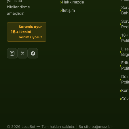
yalnızca
Hakkımızda
bilgilendirme
Sor
İletişim
Bah
amaçlıdır.
Sor
Red
Sorumlu oyun
18+
ilkesini
18+
benimsiyoruz
Poli
Lisa
Bilgi
Edit
Poli
Düz
Poli
Kün
Güve
© 2026 LocaBet — Tüm hakları saklıdır. | Bu site bağımsız bir