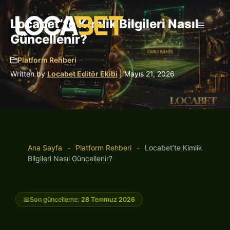
İçeriğe
atla
Locabet’te Kimlik Bilgileri Nasıl
Menü
Güncellenir?
Platform Rehberi
Written by
Locabet Editör Ekibi
| Mayıs 21, 2026
Ana Sayfa
-
Platform Rehberi
-
Locabet’te Kimlik
Bilgileri Nasıl Güncellenir?
📅
Son güncelleme:
28 Temmuz 2026