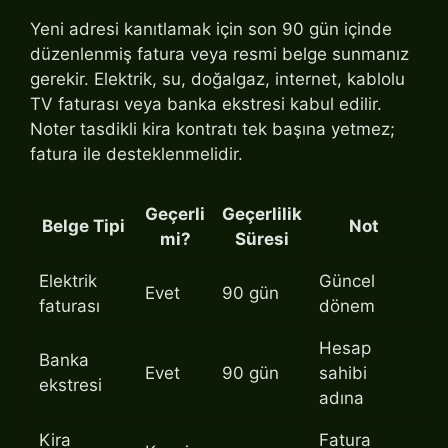
Yeni adresi kanıtlamak için son 90 gün içinde
düzenlenmiş fatura veya resmi belge sunmanız
gerekir. Elektrik, su, doğalgaz, internet, kablolu
TV faturası veya banka ekstresi kabul edilir.
Noter tasdikli kira kontratı tek başına yetmez;
fatura ile desteklenmelidir.
Geçerli
Geçerlilik
Belge Tipi
Not
mi?
Süresi
Elektrik
Güncel
Evet
90 gün
faturası
dönem
Hesap
Banka
Evet
90 gün
sahibi
ekstresi
adına
Kira
Fatura