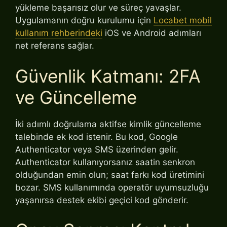
yükleme başarısız olur ve süreç yavaşlar.
Uygulamanın doğru kurulumu için
Locabet mobil
kullanım rehberindeki
iOS ve Android adımları
net referans sağlar.
Güvenlik Katmanı: 2FA
ve Güncelleme
İki adımlı doğrulama aktifse kimlik güncelleme
talebinde ek kod istenir. Bu kod, Google
Authenticator veya SMS üzerinden gelir.
Authenticator kullanıyorsanız saatin senkron
olduğundan emin olun; saat farkı kod üretimini
bozar. SMS kullanımında operatör uyumsuzluğu
yaşanırsa destek ekibi geçici kod gönderir.