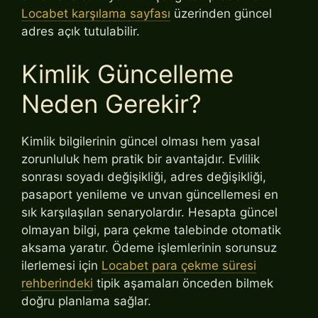
Locabet karşılama sayfası
üzerinden güncel
adres açık tutulabilir.
Kimlik Güncelleme
Neden Gerekir?
Kimlik bilgilerinin güncel olması hem yasal
zorunluluk hem pratik bir avantajdır. Evlilik
sonrası soyadı değişikliği, adres değişikliği,
pasaport yenileme ve unvan güncellemesi en
sık karşılaşılan senaryolardır. Hesapta güncel
olmayan bilgi, para çekme talebinde otomatik
aksama yaratır. Ödeme işlemlerinin sorunsuz
ilerlemesi için
Locabet para çekme süresi
rehberindeki
tipik aşamaları önceden bilmek
doğru planlama sağlar.