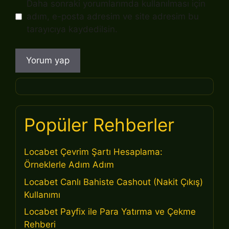
Daha sonraki yorumlarımda kullanılması için
adım, e-posta adresim ve site adresim bu
tarayıcıya kaydedilsin.
Popüler Rehberler
Locabet Çevrim Şartı Hesaplama:
Örneklerle Adım Adım
Locabet Canlı Bahiste Cashout (Nakit Çıkış)
Kullanımı
Locabet Payfix ile Para Yatırma ve Çekme
Rehberi