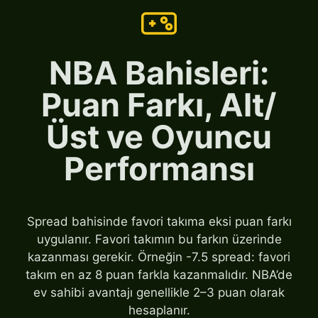
NBA Bahisleri:
Puan Farkı, Alt/
Üst ve Oyuncu
Performansı
Spread bahisinde favori takıma eksi puan farkı
uygulanır. Favori takımın bu farkın üzerinde
kazanması gerekir. Örneğin -7.5 spread: favori
takım en az 8 puan farkla kazanmalıdır. NBA’de
ev sahibi avantajı genellikle 2–3 puan olarak
hesaplanır.