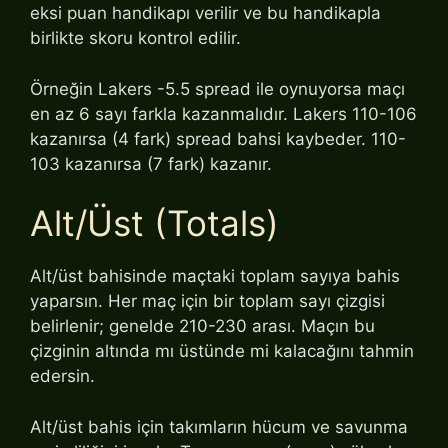
eksi puan handikapı verilir ve bu handikapla
birlikte skoru kontrol edilir.
Örneğin Lakers -5.5 spread ile oynuyorsa maçı
en az 6 sayı farkla kazanmalıdır. Lakers 110-106
kazanırsa (4 fark) spread bahsi kaybeder. 110-
103 kazanırsa (7 fark) kazanır.
Alt/Üst (Totals)
Alt/üst bahisinde maçtaki toplam sayıya bahis
yaparsın. Her maç için bir toplam sayı çizgisi
belirlenir; genelde 210-230 arası. Maçın bu
çizginin altında mı üstünde mi kalacağını tahmin
edersin.
Alt/üst bahis için takımların hücum ve savunma