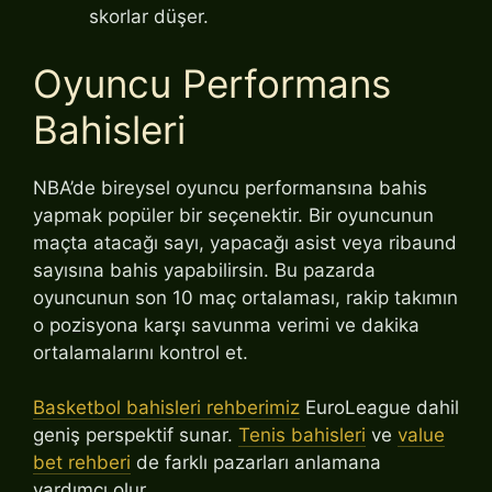
skorlar düşer.
Oyuncu Performans
Bahisleri
NBA’de bireysel oyuncu performansına bahis
yapmak popüler bir seçenektir. Bir oyuncunun
maçta atacağı sayı, yapacağı asist veya ribaund
sayısına bahis yapabilirsin. Bu pazarda
oyuncunun son 10 maç ortalaması, rakip takımın
o pozisyona karşı savunma verimi ve dakika
ortalamalarını kontrol et.
Basketbol bahisleri rehberimiz
EuroLeague dahil
geniş perspektif sunar.
Tenis bahisleri
ve
value
bet rehberi
de farklı pazarları anlamana
yardımcı olur.