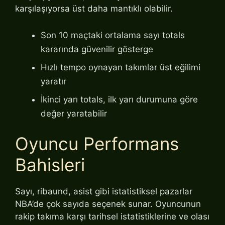
karşılaşıyorsa üst daha mantıklı olabilir.
Son 10 maçtaki ortalama sayı totals
kararında güvenilir gösterge
Hızlı tempo oynayan takımlar üst eğilimi
yaratır
İkinci yarı totals, ilk yarı durumuna göre
değer yaratabilir
Oyuncu Performans
Bahisleri
Sayı, ribaund, asist gibi istatistiksel pazarlar
NBA’de çok sayıda seçenek sunar. Oyuncunun
rakip takıma karşı tarihsel istatistiklerine ve olası