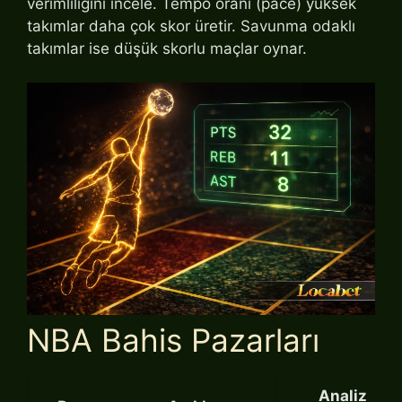
verimliliğini incele. Tempo oranı (pace) yüksek
takımlar daha çok skor üretir. Savunma odaklı
takımlar ise düşük skorlu maçlar oynar.
NBA Bahis Pazarları
Analiz