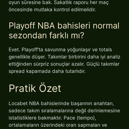
oyun süresine bak. Sakatlık raporu her maç
öncesinde mutlaka kontrol edilmelidir.
Playoff NBA bahisleri normal
sezondan farklı mı?
Evet. Playoff’ta savunma yoğunlaşır ve totals
genellikle düşer. Takımlar birbirini daha iyi analiz
ettiğinden sürpriz sonuçlar azalır. Güçlü takımlar
spread kapamada daha tutarlıdır.
Pratik Özet
Locabet NBA bahislerinde başarının anahtarı,
sadece takım sıralamalarına değil derinlemesine
istatistiklere bakmaktır. Pace (tempo),
ortalamaların üzerindeki oran sapmaları ve