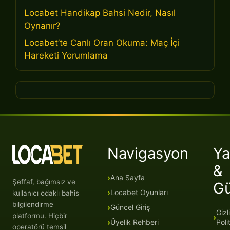
Locabet Handikap Bahsi Nedir, Nasıl
Oynanır?
Locabet’te Canlı Oran Okuma: Maç İçi
Hareketi Yorumlama
Navigasyon
Ya
&
Ana Sayfa
Şeffaf, bağımsız ve
G
Locabet Oyunları
kullanıcı odaklı bahis
bilgilendirme
Güncel Giriş
Gizli
platformu. Hiçbir
Üyelik Rehberi
Poli
operatörü temsil