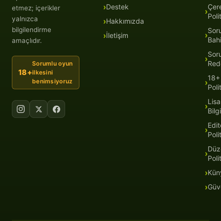
Destek
Çer
etmez; içerikler
Poli
yalnızca
Hakkımızda
bilgilendirme
Sor
İletişim
Bah
amaçlıdır.
Sor
Red
Sorumlu oyun
18+
ilkesini
18+
benimsiyoruz
Poli
Lisa
Bilgi
Edit
Poli
Düz
Poli
Kün
Güve