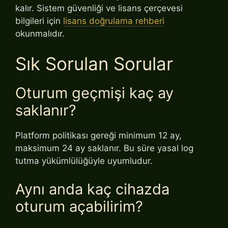
kalır. Sistem güvenliği ve lisans çerçevesi
bilgileri için
lisans doğrulama rehberi
okunmalıdır.
Sık Sorulan Sorular
Oturum geçmişi kaç ay
saklanır?
Platform politikası gereği minimum 12 ay,
maksimum 24 ay saklanır. Bu süre yasal log
tutma yükümlülüğüyle uyumludur.
Aynı anda kaç cihazda
oturum açabilirim?