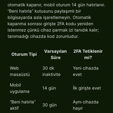
otomatik kapanır, mobil oturum 14 gün hatırlanır.
“Beni hatırla” kutusunu paylaşımlı bir
bilgisayarda asla işaretlemeyin. Otomatik
kapanma sonrası girişte 2FA kodu yeniden
istenmez çünkü cihaz parmak izi tanıdık kalır;
tanımadığı cihazda kod zorunludur.
Varsayılan
2FA Tetiklenir
Oturum Tipi
Süre
mi?
Web
30 dk
Yeni cihazda
masaüstü
inaktivite
evet
Mobil
14 gün
İlk girişte evet
uygulama
“Beni hatırla”
Aynı cihazda
30 gün
aktif
hayır