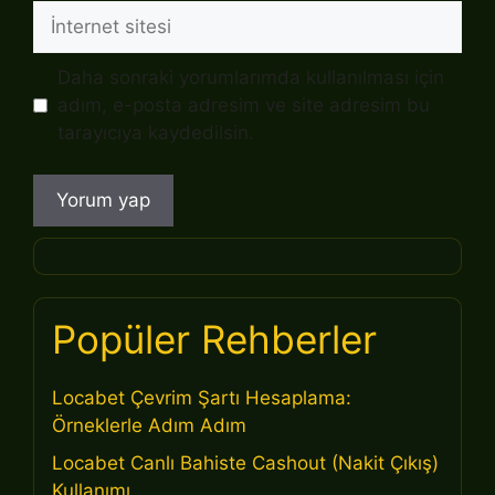
İnternet
sitesi
Daha sonraki yorumlarımda kullanılması için
adım, e-posta adresim ve site adresim bu
tarayıcıya kaydedilsin.
Popüler Rehberler
Locabet Çevrim Şartı Hesaplama:
Örneklerle Adım Adım
Locabet Canlı Bahiste Cashout (Nakit Çıkış)
Kullanımı