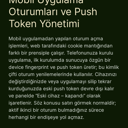
Oturumları ve Push
Token Yönetimi
Mobil uygulamadan yapılan oturum açma
işlemleri, web tarafındaki cookie mantığından
farklı bir prensiple çalışır. Telefonunuza kurulu
uygulama, ilk kurulumda sunucuya özgün bir
device fingerprint ve push token üretir; bu kimlik
çifti oturum yenilemelerinde kullanılır. Cihazınızı
değiştirdiğinizde veya uygulamayı silip tekrar
kurduğunuzda eski push token devre dışı kalır
ve panelde “Eski cihaz – kapandı” olarak
işaretlenir. Söz konusu satırı görmek normaldir;
aktif ikinci bir oturum bulmadığınız sürece
herhangi bir endişeye yol açmaz.