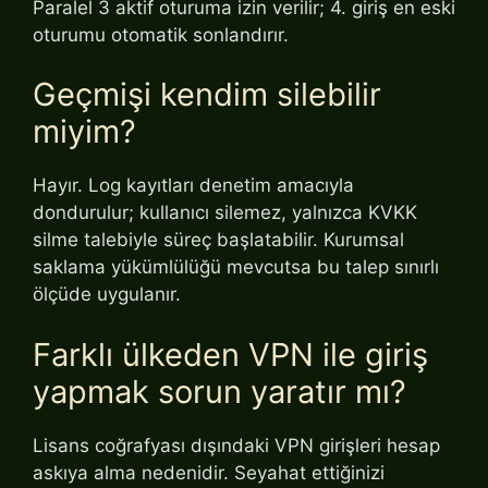
Paralel 3 aktif oturuma izin verilir; 4. giriş en eski
oturumu otomatik sonlandırır.
Geçmişi kendim silebilir
miyim?
Hayır. Log kayıtları denetim amacıyla
dondurulur; kullanıcı silemez, yalnızca KVKK
silme talebiyle süreç başlatabilir. Kurumsal
saklama yükümlülüğü mevcutsa bu talep sınırlı
ölçüde uygulanır.
Farklı ülkeden VPN ile giriş
yapmak sorun yaratır mı?
Lisans coğrafyası dışındaki VPN girişleri hesap
askıya alma nedenidir. Seyahat ettiğinizi