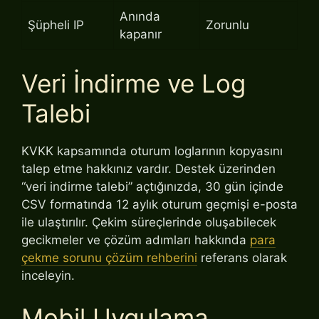
Anında
Şüpheli IP
Zorunlu
kapanır
Veri İndirme ve Log
Talebi
KVKK kapsamında oturum loglarının kopyasını
talep etme hakkınız vardır. Destek üzerinden
“veri indirme talebi” açtığınızda, 30 gün içinde
CSV formatında 12 aylık oturum geçmişi e-posta
ile ulaştırılır. Çekim süreçlerinde oluşabilecek
gecikmeler ve çözüm adımları hakkında
para
çekme sorunu çözüm rehberini
referans olarak
inceleyin.
Mobil Uygulama