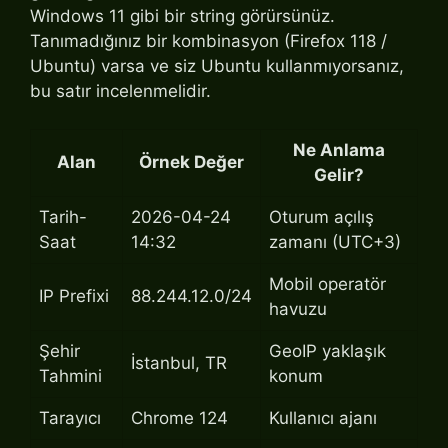
Windows 11 gibi bir string görürsünüz.
Tanımadığınız bir kombinasyon (Firefox 118 /
Ubuntu) varsa ve siz Ubuntu kullanmıyorsanız,
bu satır incelenmelidir.
Ne Anlama
Alan
Örnek Değer
Gelir?
Tarih-
2026-04-24
Oturum açılış
Saat
14:32
zamanı (UTC+3)
Mobil operatör
IP Prefixi
88.244.12.0/24
havuzu
Şehir
GeoIP yaklaşık
İstanbul, TR
Tahmini
konum
Tarayıcı
Chrome 124
Kullanıcı ajanı