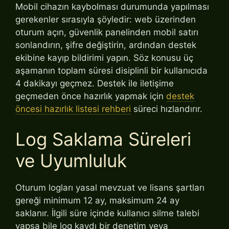
Mobil cihazın kaybolması durumunda yapılması
gerekenler sırasıyla şöyledir: web üzerinden
oturum açın, güvenlik panelinden mobil satırı
sonlandırın, şifre değiştirin, ardından destek
ekibine kayıp bildirimi yapın. Söz konusu üç
aşamanın toplam süresi disiplinli bir kullanıcıda
4 dakikayı geçmez. Destek ile iletişime
geçmeden önce hazırlık yapmak için
destek
öncesi hazırlık listesi rehberi
süreci hızlandırır.
Log Saklama Süreleri
ve Uyumluluk
Oturum logları yasal mevzuat ve lisans şartları
gereği minimum 12 ay, maksimum 24 ay
saklanır. İlgili süre içinde kullanıcı silme talebi
yapsa bile log kaydı bir denetim veya