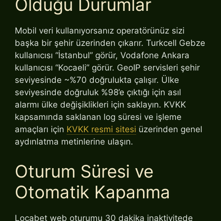
Olduğu Durumlar
Mobil veri kullanıyorsanız operatörünüz sizi
başka bir şehir üzerinden çıkarır. Turkcell Gebze
kullanıcısı “İstanbul” görür, Vodafone Ankara
kullanıcısı “Kocaeli” görür. GeoIP servisleri şehir
seviyesinde ~%70 doğrulukta çalışır. Ülke
seviyesinde doğruluk %98’e çıktığı için asıl
alarmı ülke değişiklikleri için saklayın. KVKK
kapsamında saklanan log süresi ve işleme
amaçları için
KVKK resmi sitesi
üzerinden genel
aydınlatma metinlerine ulaşın.
Oturum Süresi ve
Otomatik Kapanma
Locabet web oturumu 30 dakika inaktivitede