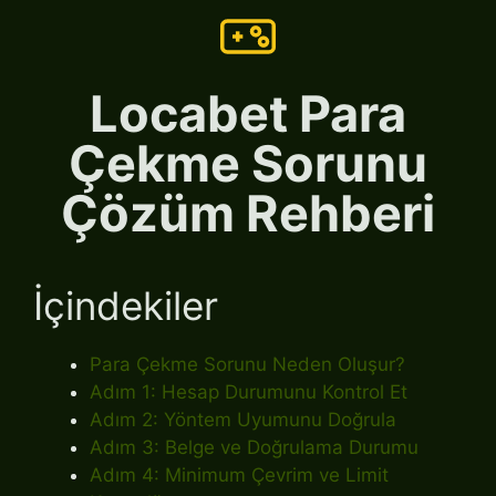
Locabet Para
Çekme Sorunu
Çözüm Rehberi
İçindekiler
Para Çekme Sorunu Neden Oluşur?
Adım 1: Hesap Durumunu Kontrol Et
Adım 2: Yöntem Uyumunu Doğrula
Adım 3: Belge ve Doğrulama Durumu
Adım 4: Minimum Çevrim ve Limit