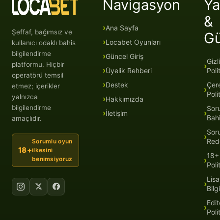
Navigasyon
Ya
&
Ana Sayfa
Şeffaf, bağımsız ve
G
Locabet Oyunları
kullanıcı odaklı bahis
bilgilendirme
Güncel Giriş
Gizli
platformu. Hiçbir
Üyelik Rehberi
Poli
operatörü temsil
Destek
Çer
etmez; içerikler
Poli
yalnızca
Hakkımızda
bilgilendirme
Sor
İletişim
Bah
amaçlıdır.
Sor
Red
Sorumlu oyun
18+
ilkesini
18+
benimsiyoruz
Poli
Lisa
Bilgi
Edit
Poli