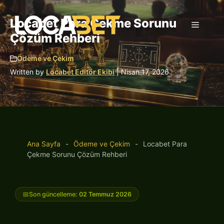
İçeriğe
atla
Locabet Para Çekme Sorunu
Menü
Çözüm Rehberi
Ödeme ve Çekim
Written by
Locabet Editör Ekibi
| Nisan 17, 2026
Ana Sayfa
-
Ödeme ve Çekim
-
Locabet Para
Çekme Sorunu Çözüm Rehberi
📅
Son güncelleme:
02 Temmuz 2026