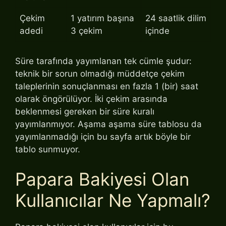
Çekim
1 yatırım başına
24 saatlik dilim
adedi
3 çekim
içinde
Süre tarafında yayımlanan tek cümle şudur:
teknik bir sorun olmadığı müddetçe çekim
taleplerinin sonuçlanması en fazla 1 (bir) saat
olarak öngörülüyor. İki çekim arasında
beklenmesi gereken bir süre kuralı
yayımlanmıyor. Aşama aşama süre tablosu da
yayımlanmadığı için bu sayfa artık böyle bir
tablo sunmuyor.
Papara Bakiyesi Olan
Kullanıcılar Ne Yapmalı?