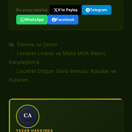
Bu yazıyı paylaş:
X'te Paylaş
Telegram
WhatsApp
Facebook
Kategoriler
Ödeme ve Çekim
Locabet Lisansı ve Malta MGA Rejimi:
Karşılaştırma
Locabet Doğum Günü Bonusu: Koşullar ve
Kullanım
YAZAR HAKKINDA