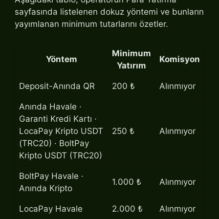
sayfasında listelenen dokuz yöntemi ve bunların
yayımlanan minimum tutarlarını özetler.
Minimum
Yöntem
Komisyon
Yatırım
Deposit-Anında QR
200 ₺
Alınmıyor
Anında Havale ·
Garanti Kredi Kartı ·
LocaPay Kripto USDT
250 ₺
Alınmıyor
(TRC20) · BoltPay
Kripto USDT (TRC20)
BoltPay Havale ·
1.000 ₺
Alınmıyor
Anında Kripto
LocaPay Havale
2.000 ₺
Alınmıyor