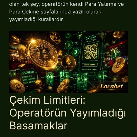
olan tek şey, operatörün kendi Para Yatırma ve
Para Çekme sayfalarında yazılı olarak
yayımladığı kurallardır.
Çekim Limitleri:
Operatörün Yayımladığı
Basamaklar