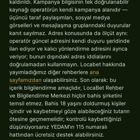
kaldırıldı. Kampanya bilgisinin tek doğrulanabilir
kaynağı operatörün kendi kampanya alanıdır —
üçüncü taraf paylaşımları, sosyal medya
görselleri ve mesajlaşma gruplarındaki duyurular
kanıt sayılmaz. Adres konusunda da ölçüt aynı:
operatör güncel adresini kendi duyuru şeridinde
ilan ediyor ve kalıcı yönlendirme adresini ayrıca
veriyor; bunun dışındaki adres iddialarını
doğrulamadan kullanmayın. Locabet hakkında
yayımladığımız diğer rehberlere
ana
sayfamızdan
ulaşabilirsiniz. Son olarak: bu
içerik bilgilendirme amaçlıdır, LocaBet Rehber
ve Bilgilendirme Merkezi hiçbir bahis şirketini
temsil etmez. Bahis 18 yaşını doldurmuş kişiler
içindir ve kaybetmeyi göze alabileceğiniz tutarın
ötesine geçmemelidir; kontrolü kaybettiğinizi
düşünüyorsanız YEDAM’ın 115 numaralı
hattından ücretsiz destek alabilirsiniz.