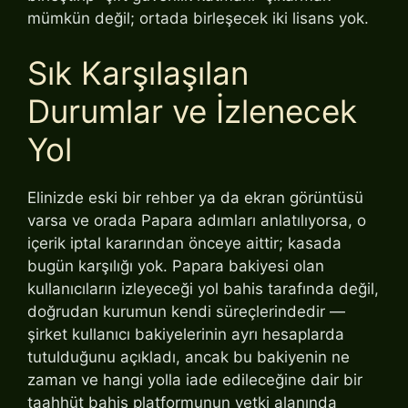
mümkün değil; ortada birleşecek iki lisans yok.
Sık Karşılaşılan
Durumlar ve İzlenecek
Yol
Elinizde eski bir rehber ya da ekran görüntüsü
varsa ve orada Papara adımları anlatılıyorsa, o
içerik iptal kararından önceye aittir; kasada
bugün karşılığı yok. Papara bakiyesi olan
kullanıcıların izleyeceği yol bahis tarafında değil,
doğrudan kurumun kendi süreçlerindedir —
şirket kullanıcı bakiyelerinin ayrı hesaplarda
tutulduğunu açıkladı, ancak bu bakiyenin ne
zaman ve hangi yolla iade edileceğine dair bir
taahhüt bahis platformunun yetki alanında