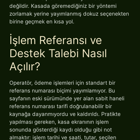
değildir. Kasada göremediğiniz bir yöntemi
zorlamak yerine yayımlanmış dokuz seçenekten
birine geçmek en kısa yol.
İşlem Referansı ve
Destek Talebi Nasıl
Açılır?
Operatör, ödeme işlemleri için standart bir
referans numarası biçimi yayımlamıyor. Bu
sayfanın eski sürümünde yer alan sabit haneli
referans numarası tarifi doğrulanabilir bir
kaynağa dayanmıyordu ve kaldırıldı. Pratikte
yapılması gereken, kasa ekranının işlem
sonunda gösterdiği kaydı olduğu gibi not
almaktır: işlem tarihi ve saati, tutar, seçilen