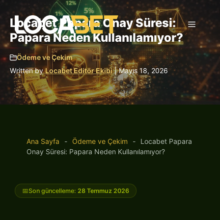
İçeriğe
atla
Locabet Papara Onay Süresi:
Menü
Papara Neden Kullanılamıyor?
Ödeme ve Çekim
Written by
Locabet Editör Ekibi
| Mayıs 18, 2026
Ana Sayfa
-
Ödeme ve Çekim
-
Locabet Papara
Onay Süresi: Papara Neden Kullanılamıyor?
📅
Son güncelleme:
28 Temmuz 2026