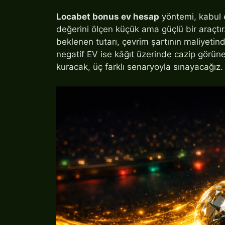
Locabet bonus ev hesap
yöntemi, kabul e
değerini ölçen küçük ama güçlü bir araçtı
beklenen tutarı, çevrim şartının maliyetin
negatif EV ise kâğıt üzerinde cazip görün
kuracak, üç farklı senaryoyla sınayacağız.