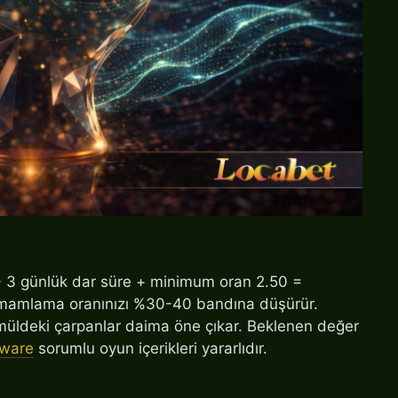
 + 3 günlük dar süre + minimum oran 2.50 =
mamlama oranınızı %30-40 bandına düşürür.
rmüldeki çarpanlar daima öne çıkar. Beklenen değer
ware
sorumlu oyun içerikleri yararlıdır.