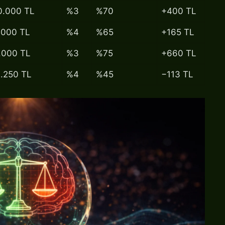
0.000 TL
%3
%70
+400 TL
.000 TL
%4
%65
+165 TL
.000 TL
%3
%75
+660 TL
1.250 TL
%4
%45
−113 TL