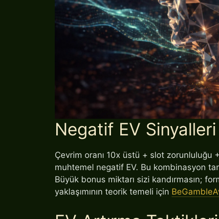
Negatif EV Sinyalleri
Çevrim oranı 10x üstü + slot zorunluluğu
muhtemel negatif EV. Bu kombinasyon ta
Büyük bonus miktarı sizi kandırmasın; fo
yaklaşımının teorik temeli için
BeGambleA