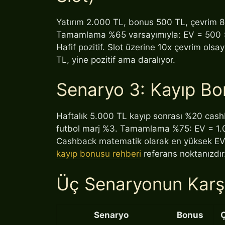
Yatırım 2.000 TL, bonus 500 TL, çevrim 8
Tamamlama %65 varsayımıyla: EV = 500 ×
Hafif pozitif. Slot üzerine 10x çevrim ol
TL, yine pozitif ama daralıyor.
Senaryo 3: Kayıp B
Haftalık 5.000 TL kayıp sonrası %20 cas
futbol marj %3. Tamamlama %75: EV = 1.
Cashback matematik olarak en yüksek EV ü
kayıp bonusu rehberi
referans noktanızdır
Üç Senaryonun Karşı
Senaryo
Bonus