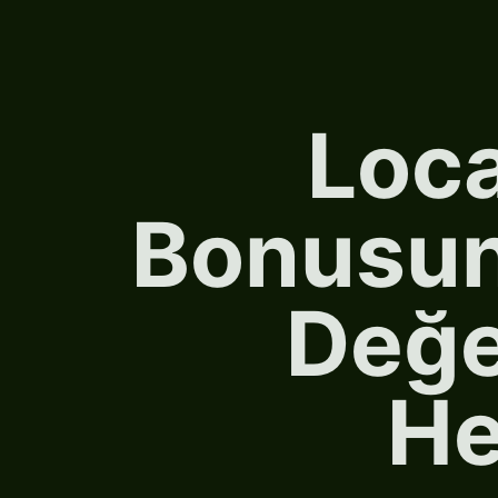
Loca
Bonusun
Değe
He