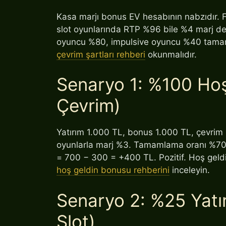
Kasa marjı bonus EV hesabının nabzıdır. F
slot oyunlarında RTP %96 bile %4 marj dem
oyuncu %80, impulsive oyuncu %40 tamamlar
çevrim şartları rehberi
okunmalıdır.
Senaryo 1: %100 Hoş
Çevrim)
Yatırım 1.000 TL, bonus 1.000 TL, çevrim
oyunlarla marj %3. Tamamlama oranı %70 
= 700 − 300 = +400 TL. Pozitif. Hoş geldin
hoş geldin bonusu rehberini
inceleyin.
Senaryo 2: %25 Yatı
Slot)