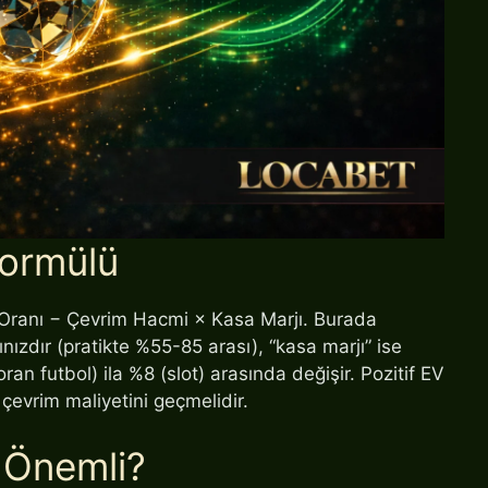
ormülü
ranı − Çevrim Hacmi × Kasa Marjı. Burada
nızdır (pratikte %55-85 arası), “kasa marjı” ise
an futbol) ila %8 (slot) arasında değişir. Pozitif EV
evrim maliyetini geçmelidir.
 Önemli?