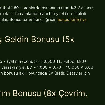
utbol 1.80+ oranlarda oynanırsa marj %2-3’e iner;
ektir. Tamamlama oranı bireyseldir: disiplinli
. Bonus türleri farklılığı için
bonus türleri ve
 Geldin Bonusu (5x
 5 × (yatırım+bonus) = 10.000 TL. Futbol 1.80+
varsayımıyla: EV = 1.000 × 0.70 − 10.000 × 0.03
 bonusu akıllı oyuncuda EV üretir. Detaylar için
rım Bonusu (8x Çevrim,