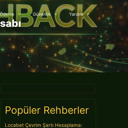
Ödeme
Güvenlik
Yardım
sabı
Popüler Rehberler
Locabet Çevrim Şartı Hesaplama: