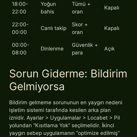
18:00-
Yoğun
Tümü +
Kapalı
22:00
bahis
oran
22:00-
Skor +
Canlı takip
Kapalı
00:00
oran
00:00-
Güvenlik +
Dinlenme
Açık
08:00
para
Sorun Giderme: Bildirim
Gelmiyorsa
Bildirim gelmeme sorununun en yaygın nedeni
işletim sistemi tarafında kesilen arka plan
iznidir. Ayarlar > Uygulamalar > Locabet > Pil
yolundan “Kısıtlama Yok” seçilmelidir. İkinci
yaygın sebep uygulamanın “optimize edilmiş”