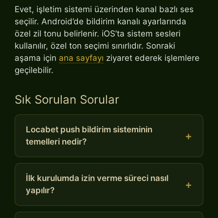
Evet, işletim sistemi üzerinden kanal bazlı ses
seçilir. Android’de bildirim kanalı ayarlarında
özel zil tonu belirlenir. iOS’ta sistem sesleri
kullanılır, özel ton seçimi sınırlıdır. Sonraki
aşama için
ana sayfayı
ziyaret ederek işlemlere
geçilebilir.
Sık Sorulan Sorular
Locabet push bildirim sisteminin
temelleri nedir?
İlk kurulumda izin verme süreci nasıl
yapılır?