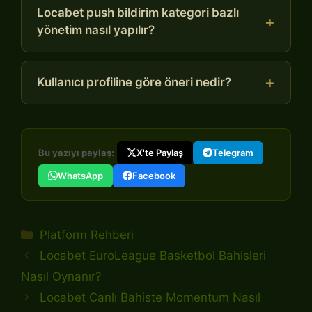
Locabet push bildirim kategori bazlı
yönetim nasıl yapılır?
Kullanıcı profiline göre öneri nedir?
Bu yazıyı paylaş:
X'te Paylaş
Telegram
WhatsApp
Facebook
Kategoriler
Platform Rehberi
Locabet EuroLeague Basketbol Bahisleri
Nasıl Oynanır?
Locabet Canlı Bahiste Momentum Nasıl