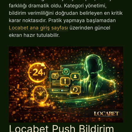
farklılığı dramatik oldu. Kategori yönetimi,
bildirim verimliliğini doğrudan belirleyen en kritik
karar noktasıdır. Pratik yapmaya başlamadan
Locabet ana giriş sayfası
üzerinden güncel
ekran hazır tutulabilir.
Locabet Push Bildirim