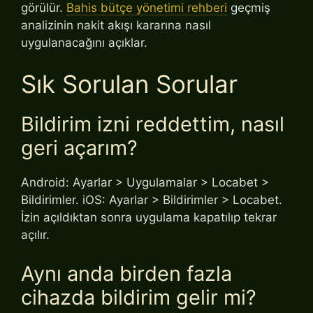
görülür.
Bahis bütçe yönetimi rehberi
geçmiş
analizinin nakit akışı kararına nasıl
uygulanacağını açıklar.
Sık Sorulan Sorular
Bildirim izni reddettim, nasıl
geri açarım?
Android: Ayarlar > Uygulamalar > Locabet >
Bildirimler. iOS: Ayarlar > Bildirimler > Locabet.
İzin açıldıktan sonra uygulama kapatılıp tekrar
açılır.
Aynı anda birden fazla
cihazda bildirim gelir mi?