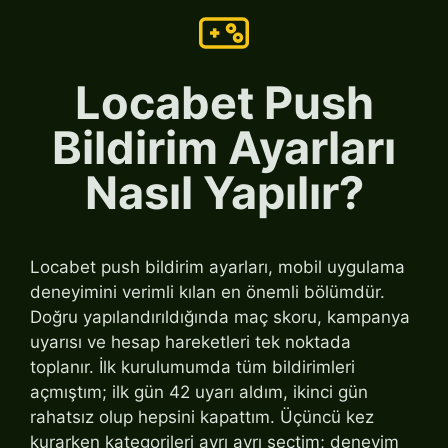
Locabet Push
Bildirim Ayarları
Nasıl Yapılır?
Locabet push bildirim ayarları, mobil uygulama
deneyimini verimli kılan en önemli bölümdür.
Doğru yapılandırıldığında maç skoru, kampanya
uyarısı ve hesap hareketleri tek noktada
toplanır. İlk kurulumumda tüm bildirimleri
açmıştım; ilk gün 42 uyarı aldım, ikinci gün
rahatsız olup hepsini kapattım. Üçüncü kez
kurarken kategorileri ayrı ayrı seçtim; deneyim