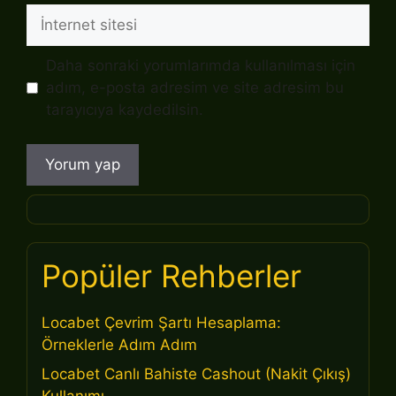
İnternet
sitesi
Daha sonraki yorumlarımda kullanılması için
adım, e-posta adresim ve site adresim bu
tarayıcıya kaydedilsin.
Popüler Rehberler
Locabet Çevrim Şartı Hesaplama:
Örneklerle Adım Adım
Locabet Canlı Bahiste Cashout (Nakit Çıkış)