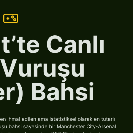
’te Canlı
 Vuruşu
r) Bahsi
n ihmal edilen ama istatistiksel olarak en tutarlı
ruşu bahsi sayesinde bir Manchester City-Arsenal