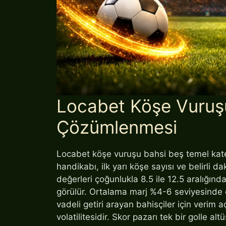
Locabet Köşe Vuruşu
Çözümlenmesi
Locabet köşe vuruşu bahsi beş temel katego
handikabı, ilk yarı köşe sayısı ve belirli d
değerleri çoğunlukla 8.5 ile 12.5 aralığın
görülür. Ortalama marj %4-6 seviyesinde o
vadeli getiri arayan bahisçiler için verim 
volatilitesidir. Skor pazarı tek bir golle a