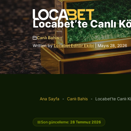
İçeriğe
atla
Locabet’te Canlı K
Canlı Bahis
Written by
Locabet Editör Ekibi
| Mayıs 28, 2026
Ana Sayfa
-
Canlı Bahis
-
Locabet’te Canlı K
📅
Son güncelleme:
28 Temmuz 2026