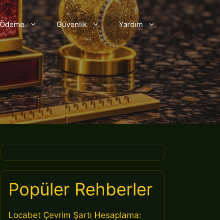
Ödeme
Güvenlik
Yardım
Popüler Rehberler
Locabet Çevrim Şartı Hesaplama: