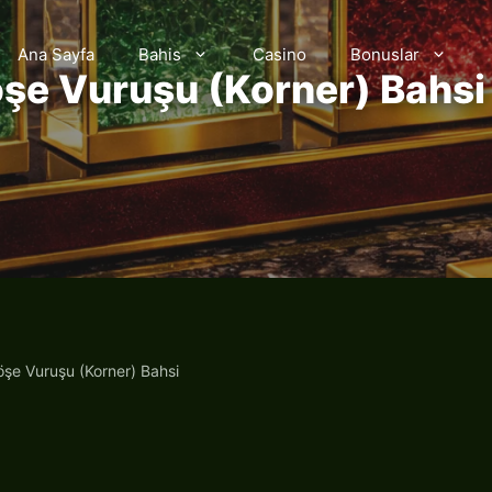
Ana Sayfa
Bahis
Casino
Bonuslar
öşe Vuruşu (Korner) Bahsi
öşe Vuruşu (Korner) Bahsi