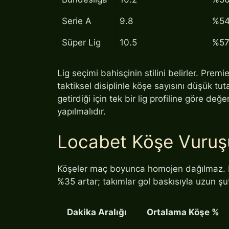
Serie A
9.8
%5
Süper Lig
10.5
%5
Lig seçimi bahisçinin stilini belirler. Pre
taktiksel disiplinle köşe sayısını düşük tuta
getirdiği için tek bir lig profiline göre değer
yapılmalıdır.
Locabet Köşe Vuruş
Köşeler maç boyunca homojen dağılmaz. M
%35 artar; takımlar gol baskısıyla uzun şu
Dakika Aralığı
Ortalama Köşe %