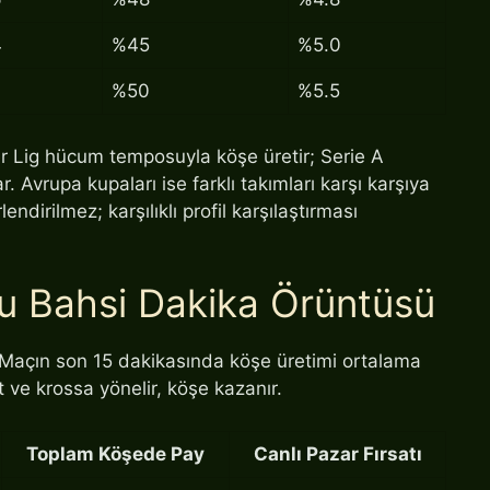
4
%45
%5.0
7
%50
%5.5
mier Lig hücum temposuyla köşe üretir; Serie A
r. Avrupa kupaları ise farklı takımları karşı karşıya
lendirilmez; karşılıklı profil karşılaştırması
u Bahsi Dakika Örüntüsü
açın son 15 dakikasında köşe üretimi ortalama
t ve krossa yönelir, köşe kazanır.
Toplam Köşede Pay
Canlı Pazar Fırsatı