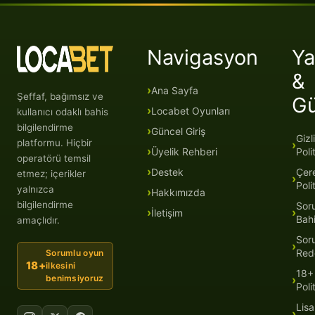
Navigasyon
Ya
&
Ana Sayfa
Şeffaf, bağımsız ve
G
Locabet Oyunları
kullanıcı odaklı bahis
bilgilendirme
Güncel Giriş
Gizli
platformu. Hiçbir
Üyelik Rehberi
Poli
operatörü temsil
Destek
Çer
etmez; içerikler
Poli
yalnızca
Hakkımızda
bilgilendirme
Sor
İletişim
Bah
amaçlıdır.
Sor
Red
Sorumlu oyun
18+
ilkesini
18+
benimsiyoruz
Poli
Lisa