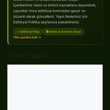
İçeriklerimiz resmi ve birincil kaynaklara dayandırılır,
yayından önce editöryal kontrolden geçer ve
düzenli olarak güncellenir. Yayın ilkelerimiz için
Editöryal Politika sayfamıza bakabilirsiniz.
✓ Editöryal Ekip
📚 Bahis & Sorumlu Oyun
Tüm yazılara bak →
Yorum yapın
Yorum