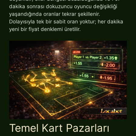
dakika sonrası dokuzuncu oyuncu değişikliği
yaşandığında oranlar tekrar şekillenir.
Dolayısıyla tek bir sabit oran yoktur; her dakika
yeni bir fiyat denklemi üretilir.
Temel Kart Pazarları