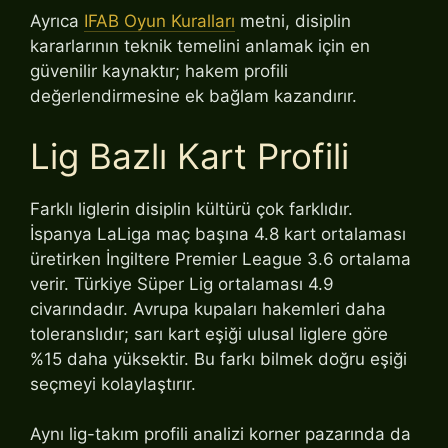
Ayrıca
IFAB Oyun Kuralları
metni, disiplin
kararlarının teknik temelini anlamak için en
güvenilir kaynaktır; hakem profili
değerlendirmesine ek bağlam kazandırır.
Lig Bazlı Kart Profili
Farklı liglerin disiplin kültürü çok farklıdır.
İspanya LaLiga maç başına 4.8 kart ortalaması
üretirken İngiltere Premier League 3.6 ortalama
verir. Türkiye Süper Lig ortalaması 4.9
civarındadır. Avrupa kupaları hakemleri daha
toleranslıdır; sarı kart eşiği ulusal liglere göre
%15 daha yüksektir. Bu farkı bilmek doğru eşiği
seçmeyi kolaylaştırır.
Aynı lig-takım profili analizi korner pazarında da