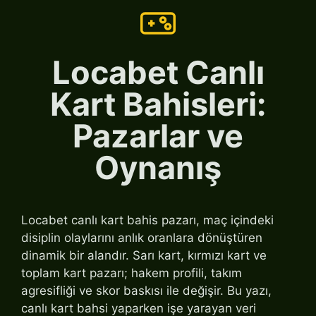
Locabet Canlı
Kart Bahisleri:
Pazarlar ve
Oynanış
Locabet canlı kart bahis pazarı, maç içindeki
disiplin olaylarını anlık oranlara dönüştüren
dinamik bir alandır. Sarı kart, kırmızı kart ve
toplam kart pazarı; hakem profili, takım
agresifliği ve skor baskısı ile değişir. Bu yazı,
canlı kart bahsi yaparken işe yarayan veri