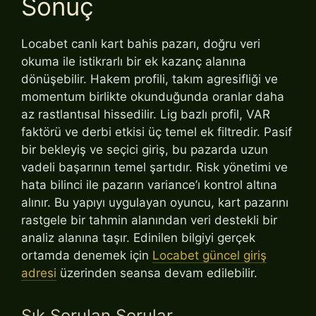
Sonuç
Locabet canlı kart bahis pazarı, doğru veri
okuma ile istikrarlı bir ek kazanç alanına
dönüşebilir. Hakem profili, takım agresifliği ve
momentum birlikte okunduğunda oranlar daha
az rastlantısal hissedilir. Lig bazlı profil, VAR
faktörü ve derbi etkisi üç temel ek filtredir. Pasif
bir bekleyiş ve seçici giriş, bu pazarda uzun
vadeli başarının temel şartıdır. Risk yönetimi ve
hata bilinci ile pazarın variance’ı kontrol altına
alınır. Bu yapıyı uygulayan oyuncu, kart pazarını
rastgele bir tahmin alanından veri destekli bir
analiz alanına taşır. Edinilen bilgiyi gerçek
ortamda denemek için
Locabet güncel giriş
adresi
üzerinden seansa devam edilebilir.
Sık Sorulan Sorular