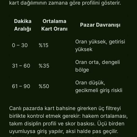
kart dağılımının zamana göre profilini gösterir.
Dakika
Ortalama
Pazar Davranışı
Aralığı
Kart Oranı
Oran yüksek, getirisi
0 – 30
%15
yüksek
Oran orta, dengeli
31 – 60
%35
bölge
Oran düşük,
61 – 90
%50
gecikmeli giriş riskli
Canlı pazarda kart bahsine girerken üç filtreyi
birlikte kontrol etmek gerekir: hakem ortalaması,
takım disiplin profili ve skor baskısı. Üçü birden
uyumluysa giriş yapılır, aksi halde pas geçilir.