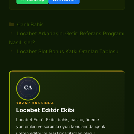
Kategoriler
Canlı Bahis
Locabet Arkadaşını Getir: Referans Programı
Nasıl İşler?
Locabet Slot Bonus Katkı Oranları Tablosu
YAZAR HAKKINDA
Locabet Editör Ekibi
Locabet Editör Ekibi; bahis, casino, ödeme
yöntemleri ve sorumlu oyun konularında içerik
üreten editör ve araştırmacılardan oluşur.