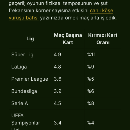
geçerli; oyunun fiziksel temposunun ve şut
frekansının korner sayısına etkisini
canlı köşe
vuruşu bahsi
yazımızda örnek maçlarla işledik.
Maç Başına
Kırmızı Kart
Lig
Kart
Oranı
Süper Lig
4.9
%11
LaLiga
4.8
%9
Premier League
3.6
%5
Bundesliga
3.9
%6
Serie A
4.5
%8
UEFA
Şampiyonlar
3.4
%4
Ligi