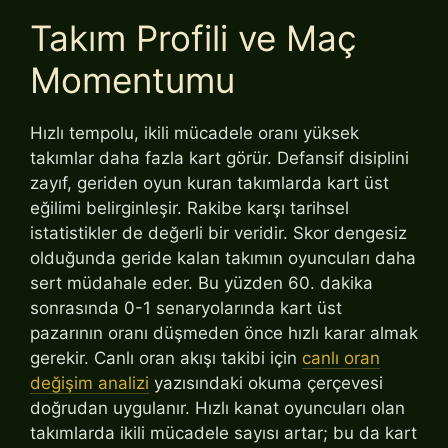
Takım Profili ve Maç
Momentumu
Hızlı tempolu, ikili mücadele oranı yüksek
takımlar daha fazla kart görür. Defansif disiplini
zayıf, geriden oyun kuran takımlarda kart üst
eğilimi belirginleşir. Rakibe karşı tarihsel
istatistikler de değerli bir veridir. Skor dengesiz
olduğunda geride kalan takımın oyuncuları daha
sert müdahale eder. Bu yüzden 60. dakika
sonrasında 0-1 senaryolarında kart üst
pazarının oranı düşmeden önce hızlı karar almak
gerekir. Canlı oran akışı takibi için
canlı oran
değişim analizi
yazısındaki okuma çerçevesi
doğrudan uygulanır. Hızlı kanat oyuncuları olan
takımlarda ikili mücadele sayısı artar; bu da kart