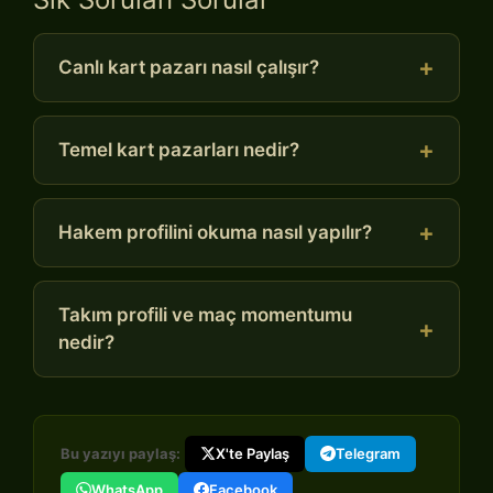
Canlı kart pazarı nasıl çalışır?
Temel kart pazarları nedir?
Hakem profilini okuma nasıl yapılır?
Takım profili ve maç momentumu
nedir?
Bu yazıyı paylaş:
X'te Paylaş
Telegram
WhatsApp
Facebook