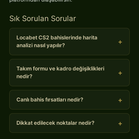
Sık Sorulan Sorular
Locabet CS2 bahislerinde harita
analizi nasıl yapılır?
Takım formu ve kadro değişiklikleri
nedir?
Canlı bahis fırsatları nedir?
Dikkat edilecek noktalar nedir?