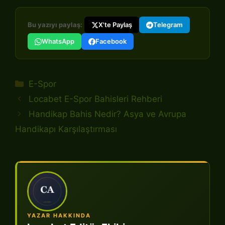
Bu yazıyı paylaş:
X'te Paylaş
Telegram
WhatsApp
Facebook
Kategoriler
E-Spor
Locabet E-Spor Bahisleri Rehberi
Handikap Bahis Nedir? Asya ve Avrupa
Handikapı Karşılaştırması
YAZAR HAKKINDA