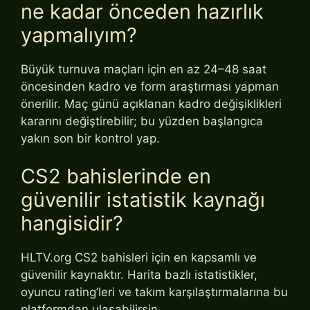
ne kadar önceden hazırlık
yapmalıyım?
Büyük turnuva maçları için en az 24–48 saat
öncesinden kadro ve form araştırması yapman
önerilir. Maç günü açıklanan kadro değişiklikleri
kararını değiştirebilir; bu yüzden başlangıca
yakın son bir kontrol yap.
CS2 bahislerinde en
güvenilir istatistik kaynağı
hangisidir?
HLTV.org CS2 bahisleri için en kapsamlı ve
güvenilir kaynaktır. Harita bazlı istatistikler,
oyuncu rating’leri ve takım karşılaştırmalarına bu
platformdan ulaşabilirsin.