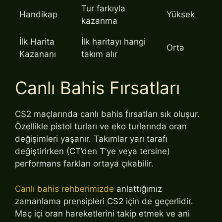
Tur farkıyla
Handikap
Yüksek
kazanma
İlk Harita
İlk haritayı hangi
Orta
Kazananı
takım alır
Canlı Bahis Fırsatları
CS2 maçlarında canlı bahis fırsatları sık oluşur.
Özellikle pistol turları ve eko turlarında oran
değişimleri yaşanır. Takımlar yarı tarafı
değiştirirken (CT’den T’ye veya tersine)
performans farkları ortaya çıkabilir.
Canlı bahis rehberimizde
anlattığımız
zamanlama prensipleri CS2 için de geçerlidir.
Maç içi oran hareketlerini takip etmek ve ani