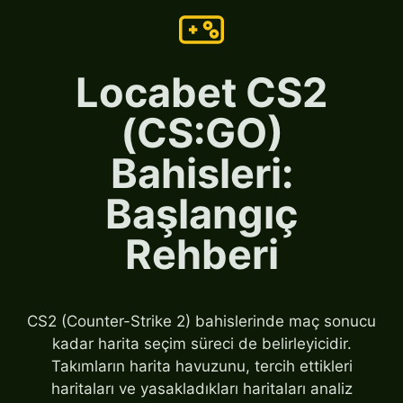
Locabet CS2
(CS:GO)
Bahisleri:
Başlangıç
Rehberi
CS2 (Counter-Strike 2) bahislerinde maç sonucu
kadar harita seçim süreci de belirleyicidir.
Takımların harita havuzunu, tercih ettikleri
haritaları ve yasakladıkları haritaları analiz