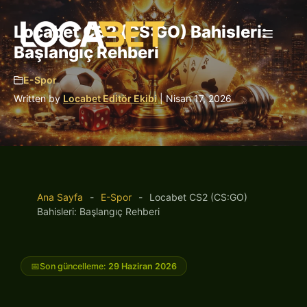
İçeriğe
atla
Locabet CS2 (CS:GO) Bahisleri:
Menü
Başlangıç Rehberi
E-Spor
Written by
Locabet Editör Ekibi
| Nisan 17, 2026
Ana Sayfa
-
E-Spor
-
Locabet CS2 (CS:GO)
Bahisleri: Başlangıç Rehberi
📅
Son güncelleme:
29 Haziran 2026