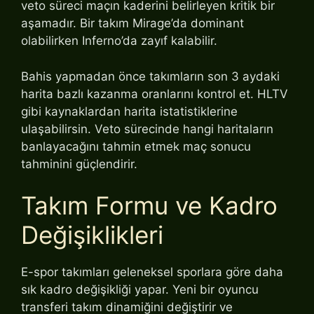
veto süreci maçın kaderini belirleyen kritik bir
aşamadır. Bir takım Mirage’da dominant
olabilirken Inferno’da zayıf kalabilir.
Bahis yapmadan önce takımların son 3 aydaki
harita bazlı kazanma oranlarını kontrol et. HLTV
gibi kaynaklardan harita istatistiklerine
ulaşabilirsin. Veto sürecinde hangi haritaların
banlayacağını tahmin etmek maç sonucu
tahminini güçlendirir.
Takım Formu ve Kadro
Değişiklikleri
E-spor takımları geleneksel sporlara göre daha
sık kadro değişikliği yapar. Yeni bir oyuncu
transferi takım dinamiğini değiştirir ve